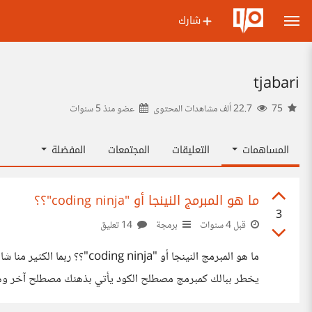
شارك
tjabari
75
22.7 ألف مشاهدات المحتوى
عضو منذ
5 سنوات
المساهمات
التعليقات
المجتمعات
المفضلة
ما هو المبرمج النينجا أو "coding ninja"؟؟
3
قبل 4 سنوات
برمجة
14 تعليق
ما هو المبرمج النينجا أو 
يخطر ببالك كمبرمج مصطلح الكود يأتي بذهنك مصطلح آخر وهو 
فهمه وأيضاً التعديل عليه وتطويره بحيث لا يضر في باقي النظام