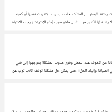
تعرض لمشكلة بطء الشبكة، وفي كثير من الأوقات يعتقد البعض أن المشكلة خاصة بسرعة الإنترنت نفسها أو كمية
المنتجات الخاصة بنا أو كما يطلق عليها السعة المحددة لنا إلا أن هناك عدد من المشكلات التي تعوق وتتسبب في بطء شبكة Wi-Fi والتي قد لا يتنبه لها الكثير من الناس. ماهو سبب بُطء الإنترنت؟ يجب الانتباه
لة من الخوف عند البعض وفور حدوث المشكلة يتوجهوا إلى فني
ك عمل ذلك بنفسك دون الحاجة إلى فني الصيانة وإليك الحل!! حتى يمكن حل مشكلة توقف اللاب توب عن
ابي ولكن قبل شهرين عدت من جديد ووثقت حسابي والحمد لله. ولكن