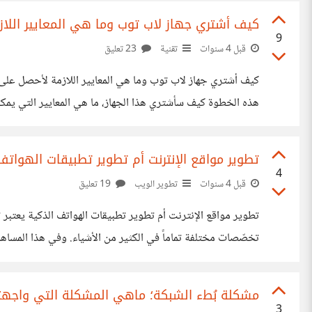
كيف أشتري جهاز لاب توب وما هي المعايير اللاز
9
قبل 4 سنوات
تقنية
23 تعليق
احتاج جهازاً لأطفالي
تطوير مواقع الإنترنت أم تطوير تطبيقات الهواتف
4
قبل 4 سنوات
تطوير الويب
19 تعليق
تطوير مواقع الإنترنت أم تطوير تطبيقات الهواتف الذكية يعتبر ت
تخصّصات مختلفة تماماً في الكثير من الأشياء. وفي هذا المساه
القدرات في كلا المجالين. تطوير مواقع الإنترنت يركز مُطوّر مواقع الإنترنت على لغات برمجة مثل HTML وCSS و Javascript ويعمل
مشكلة بُطء الشبكة؛ ماهي المشكلة التي واجه
3