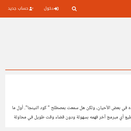
دخول
حساب جديد
نا نستمتع بها ونقلده في بعض الأحيان، ولكن هل سمعت بمصطلح " كود النينجا". أول ما
تطيع أي مبرمج آخر فهمه بسهولة ودون قضاء وقت طويل في محاولة