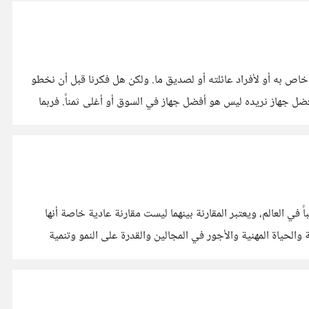
يه أن الكثير منا ذهب ليشتري جهاز لاب توب خاص به أو لأفراد عائلته أو لصديق ما. ولكن هل فكرنا قبل أن نخطو
هذه الخطوة كيف سأشتري هذا الجهاز، ما هي المعايير التي يمكنني اتباعها لأشتري افضل جهاز بالنسبة لي؟ أولاً يجب أن نضع في ذهننا أن أفضل جهاز نريده ليس هو أفضل جهاز في السوق أو أغلى ثمناً. فربما
في العالم، ويعتبر المقارنة بينهما ليست مقارنة عادية خاصة أنها
لحياة المهنية والأجور في المجالين والقدرة على النمو وتنمية