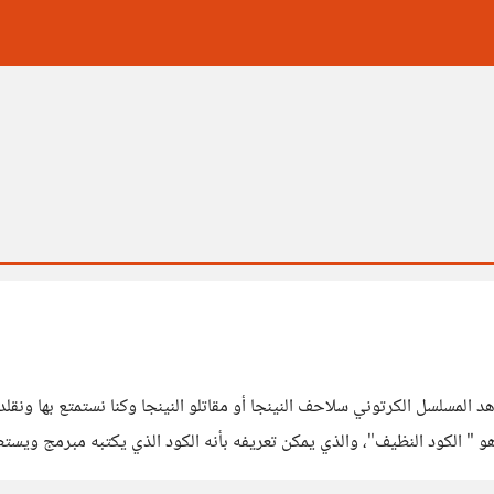
"coding ninja"؟؟ ربما الكثير منا شاهد المسلسل الكرتوني سلاحف النينجا أو مقاتلو النينجا وك
" الكود النظيف"، والذي يمكن تعريفه بأنه الكود الذي يكتبه مبرمج ويس
. ولكن ما