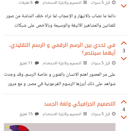
كثيرة هادفة للحفاظ على البيئة على جميع الأصعدة و في شتى
قبل 5 سنوات
التصميم وقابليّة الاستخدام
6 تعليقات
المجالات، ومن بين أبرز هذه الأساليب ما يعرف بالتصميم
دائما ما نصاب بالانبهار و الإعجاب لما نراه خلف الشاشة من صور
العضوي Organic Design . دعونا نتعرف على التصميم
للفنانين والمشاهير الأنيقة والوسيمة وبالأخص على شبكات
العضوي ودور المصمم الجرافيكي في حماية البيئة. التصميم
التواصل الاجتماعي، فمنا من يحاول الإقتداء بذلك "الستايل"،
العضوي ببساطة هو استعمال
ومنا من ينتقده ويقول بأن فيه مبالغة كبيرة. فيا ترى هل صحيح
في تحدي بين الرسم الرقمي و الرسم التقليدي،
3
أيهما سينتصر؟
أن فيه مبالفة؟ أم كما يقال بالعامية " الجميل جميل، في الواقع أو
في المواقع" ؟ دعونا نكتشف ذلك سويا. في الحالات العادية حتى
قبل 5 سنوات
التصميم وقابليّة الاستخدام
11 تعليق
يتحول الشخص من فنان عادي إلى نجم مشهور فذلك يعتمد على
على مر العصور اهتم الانسان بالفنون و خاصة الرسم، وقد وجدت
نقاط أساسية ثلاث: الأعمال و الإعلام
شواهد على ذلك أبرزها الرسوم الفرعونية في مصر. و مع مرور
الوقت زاد اهتمام الناس بالرسم و ظهر فنانون كبار أمثال ليوناردو
دفنشي، فان غوخ، بابلو بيكاسو ...و غيرهم لكن القفزة النوعية
التصميم الجرافيكي ولغة الجسد
4
في مجال الرسم كانت في السنوات الأخيرة من هذا العصر، حيث
قبل 5 سنوات
التصميم وقابليّة الاستخدام
15 تعليق
ظهر نوع جديد من هذا الفن والذي عرف بـ"الرسم الرقمي "
Digital Paint ، وهو الرسم باستخدام برامج الجرافيك الحديثة