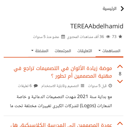
الرئيسية
TEREAAbdelhamid
73
36 ألف مشاهدات المحتوى
عضو منذ
5 سنوات
المساهمات
التعليقات
المجتمعات
المفضلة
موضة زيادة الألوان في التصميمات تراجع في
8
مهنية المصممين أم تطور ؟
قبل 5 سنوات
التصميم وقابليّة الاستخدام
6 تعليقات
مع بداية سنة 2021 شهدت التصميمات الدعائية و خاصة
الشعارات (Logos) للشركات الكبرى تغييرات مختلفة تحت ما
يسمى بالتحديثات الدورية "Updates" سواءا في الشكل،
الكتابة، التنسيق و غيرها من العناصر، لكن ما يشترك في أغلبية
عودة المصممين إلى المدرسة الكلاسيكية، هل