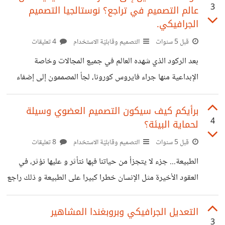
3
عالم التصميم في تراجع؟ نوستالجيا التصميم
هذه التغيرات هو زيادة تشبع الألوان "Color Saturation "
الجرافيكي.
(الرفع من شدة الألوان مع عدم الخروج عن اللون الأساسي) و
قبل 5 سنوات
التصميم وقابليّة الاستخدام
4 تعليقات
يقدم المصممون عدة تبريرات لهذا النوع من التعديل لعل أبرزها
تطور شاشات العرض و قدرتها على تقديم تفاصيل دقيقة من بينها
بعد الركود الذي شهده العالم في جميع المجالات وخاصة
الاختلاف في الالوان، فوجب
الإبداعية منها جراء فايروس كورونا، لجأ المصممون إلى إضفاء
جرعة من النوستالجيا إلى أعمالهم مبررين ذلك بالمقولة الشهيرة
"if you don't know your history you can't live
برأيكم كيف سيكون التصميم العضوي وسيلة
4
لحماية البيئة؟
your present and build your future " أو كما نقول نحن
بعبارة أبسط "الرجوع إلى الأصل فضيلة". لكن الغريب في الأمر
قبل 5 سنوات
التصميم وقابليّة الاستخدام
8 تعليقات
لاقت هذه التصاميم رواجا كبيرا خاصة على منصات التواصل
الطبيعة... جزء لا يتجزأ من حياتنا فبِها نتأثر و عليها نؤثر، في
الاجتماعي مما قامت به من دور في إنعاش الذكريات و الحنين
العقود الأخيرة مثل الإنسان خطرا كبيرا على الطبيعة و ذلك راجع
إلى الماضي، كاستخدام
للنشاطات المضرة بالبيئة كالتصنيع و تلويث المحيط بألوان
التلوث المختلفة (هوائي - بري -بحري). ظهرت حملات متنوعة
التعديل الجرافيكي وبروبغندا المشاهير
3