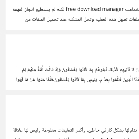
قمت بحفظ ملف بحجم 300 ميجا على جوجل درايف، واريد تنزيله إلى جهازي، لكن التحميل ينقطع واعيد التنزيل مرة ثانية وثالثة .... استخدامت free download manager لكنه لم يستطيع انجاز المهمة
لفات تسهل هذه العملية وتحل المشكلة عند تحميل الملفات من
َأْتِيهِمْ كَذَلِكَ نَبْلُوهُمْ بِمَا كَانُوا يَفْسُقُونَ وَإِذْ قَالَتْ أُمَّةٌ مِنْهُمْ لِمَ
أَخَذْنَا الَّذِينَ ظَلَمُوا بِعَذَابٍ بَئِيسٍ بِمَا كَانُوا يَفْسُقُونَ،فَلَمَّا عَتَوْا عَنْ مَا نُهُوا
 تداولها بشكل كارثي خاطئ، وأكثر التعليقات مغلوطة وليس لها علاقة