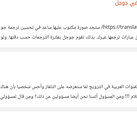
 في جوجل
مرحبا اذهب إلى صفحة الترجمة في جوجل https://translate.google.com/ ستجد صورة مكت
ق عبارات ترجمها غيرك. بذلك تقوم جوجل بفلترة الترجمات حسب دقتها. ولو 
ن كنت غير متأكد منها. هذه الخطوة تجعل تحسين الترجمة
لقنوات العربية في الترويج لما ستعرضه على التلفاز وأحس شخصيا بأن هنا
ام !!! ومن المسؤول ألسنا نحن أيضا مسؤولين عن ذلك؟ ومن قال لمسؤولي م
اقض. من همه