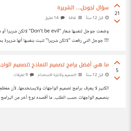
سؤال لجوجل... الشريرة
21
قبل 12 سنةً
ثقافة
14 تعليق
وضعت جوجل لنفسها شعار
فإن جوجل الشريرة تمنعك من تنزيل برامج اندرويد ليست ملكها
ما هي أفضل برامج تصميم النماذج (تصميم الواجهات) UI Mockup أو ما يعرف بالـ e
5
قبل 12 سنةً
التصميم وقابليّة الاستخدام
9 تعليقات
بتصميم الواجهات حسب الطلب. ما أقصده نوع أخر من البرامج ال
ولماذا قام باختيار برنامج ما عن غيره، وما المنصات التي يدعمها ب