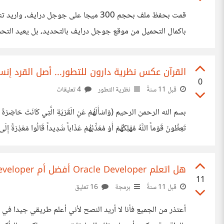
باكمال التحميل من موقع جوجل درايف بالتحديد، بل يعيد التحم
حسابي على جوجل درايف هل من حل؟
القرآن عكس نظرية دارون للتطور... أصل القرد إنس
0
قبل 11 سنةً
نظرية التطور
4 تعليقات
بسم الله الرحمن الرحيم (وَاسْأَلْهُمْ عَنِ الْقَرْيَةِ الَّتِي كَانَتْ حَاضِرَةَ الْبَحْرِ إِ
تَعِظُونَ قَوْماً اللَّهُ مُهْلِكُهُمْ أَوْ مُعَذِّبُهُمْ عَذَاباً شَدِيداً قَالُوا مَعْذِرَةً إِلَى
عَنْهُ قُلْنَا لَهُمْ كُونُوا قِرَدَةً خَاسِئِينَ) [الأعراف:163-166].
هل اتعلم Oracle Developer أفضل أم Oracle JDeveloper أفضل ((بين الحقيقة والإشاعة ))
11
قبل 11 سنةً
برمجة
16 تعليق
أعتذر من الجميع فأنا لا أريد النصح لأني أعلم طريقي جيدا في