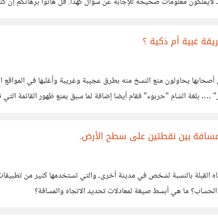
يد لايملكون معلومات صحيحة للإجابة عن سؤال كهذا. قل هاتوا برهانكم إن ك
ن جديد. أولا: اوراكل
قة غبية أم ذكية ؟
 أصحابها يحاولون منع النسخ منه بطرق عجيبة وغريبة وأغلبها في المواقع ا
.. بلغة الشام "حربوء" فقام أيضا إضافة لما سبق بمنع ظهور القائمة التي ت
المتصفح
مسافة بين نقطتين على سطح الأرض.
جاه القبلة بالنسبة لشخص في مدينة أخرى، والتي تستخدمها كثير من تطبيقات 
لحساب؟ ما هي أبسط صيغة لمعادلات تحديد الاتجاه والمسافة؟