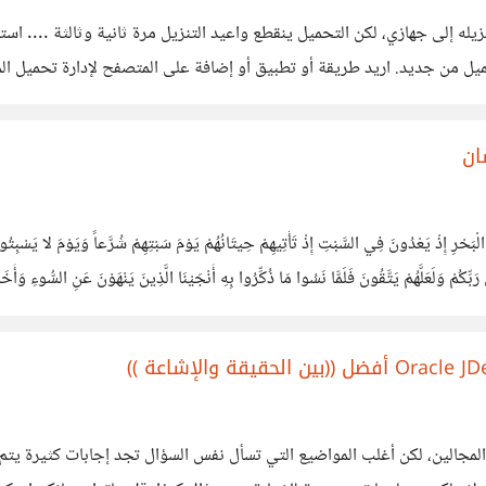
يل من جديد. اريد طريقة أو تطبيق أو إضافة على المتصفح لإدارة تحميل الم
ان
ذْ يَعْدُونَ فِي السَّبْتِ إِذْ تَأْتِيهِمْ حِيتَانُهُمْ يَوْمَ سَبْتِهِمْ شُرَّعاً وَيَوْمَ لا يَسْبِتُونَ لا ت
 رَبِّكُمْ وَلَعَلَّهُمْ يَتَّقُونَ فَلَمَّا نَسُوا مَا ذُكِّرُوا بِهِ أَنْجَيْنَا الَّذِينَ يَنْهَوْنَ عَنِ السُّوءِ وَ
 المجالين، لكن أغلب المواضيع التي تسأل نفس السؤال تجد إجابات كثيرة يتم