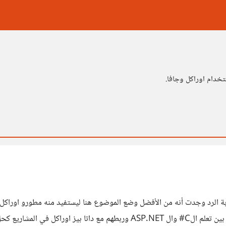
دام اوراكل وجافا.
بة الرد وجدت أنه من الأفضل وضع الموضوع هنا ليستفيد منه مطورو اوراكل
متفق معك ان الديفيلوبر لا يكفي لذلك أود استشارتك انا محتار بين تعلم الC# 