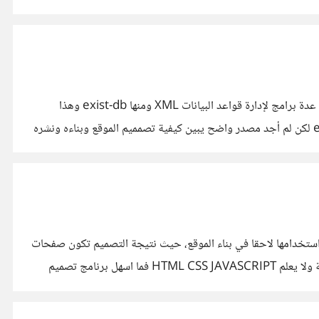
أقوم بالبحث عن موضوع استخدام xml كقاعدة بيانات لموقع ويب باستخدام تقنيات xml مثل XSLT XQUERY XPATH XFORM هناك عدة برامج لإدارة قواعد البيانات XML ومنها exist-db وهذا
موقعهم: http://exist-db.org ما وجدته يدور حول استخدام xquery و xpath بشكل عام باستخدام اداة تسمى exite داخل exist-db لكن لم أجد مصدر واضح يبين كيفية تصمميم الموقع وبناءه ونشره
لنظر عن اللغة التي سيتم استخدامها لاحقا في بناء الموقع، حيث نتيجة التصميم تكون صفحات
HTML و CSS و javascript مع الصور فقط. سؤالي بصيغة أخرى. لو أتى أحد ما ويريد تصميم صفحة بسرعة كبيرة، وهو غير ملم بالتقنية ولا يعلم HTML CSS JAVASCRIPT فما اسهل برنامج تصميم