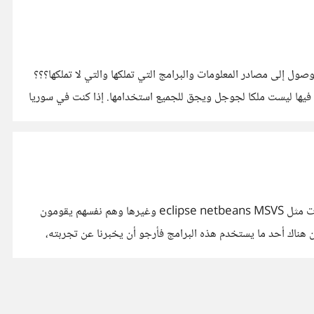
 العربية من الوصول إلى مصادر المعلومات والبرامج التي تملكها والتي لا تملكها؟؟؟
code.google.com مثلا مع العلم أن معظم المشاريع المخزنة فيها ليست ملكا لجوجل ويجق للجميع استخدامها. إذا كنت في سوريا
الكثير لا يعرف برامج تصميم الواجهات ولايستخدمها، لأن معظم المبرمجين يعتمدون على الأدوات البرمجية التي يستخدمونها لرسم الواجهات مثل eclipse netbeans MSVS وغيرها وهم نفسهم يقومون
هناك أحد ما يستخدم هذه البرامج فأرجو أن يخبرنا عن تجربته،