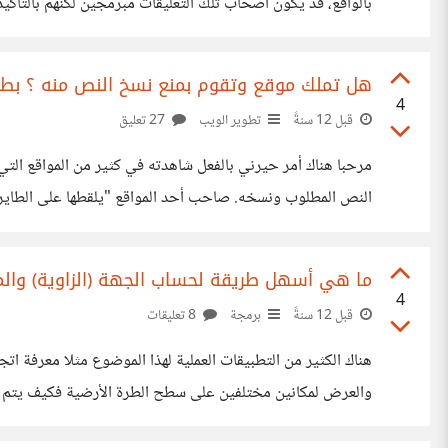
بالواقع، قد يكون أصحاب تلك التعليقات مبرمجين لكنهم بالتأك
لي.. وحضرت محاضرة لشركة فلانة عن ... انسوا ما كتب سنبدأ م
هل تملك موقع وتقوم بمنع نسخ النص منه ؟ بطري
4
قبل 12 سنةً
تطوير الويب
27 تعليق
مرحبا هناك أمر حيرني بالفعل شاهدته في كثير من المواقع التي
النص المطلوب ونسخه. صاحب أحد المواقع "يلقطها على الطاير" ..
يحسسك أنك تتصفح معلومات خطيرة، لكنه يرسلها لجهازك عن طريق HTTP لتستعرضها في 
ما هي أسهل طريقة لحساب الجهة (الزاوية) وال
4
قبل 12 سنةً
برمجة
8 تعليقات
هناك الكثير من التطبيقات العملية لهذا الموضوع مثلا معرفة ات
والعرض لمكانين مختلفين على سطح الطرة الأرضية فكيف يتم ا