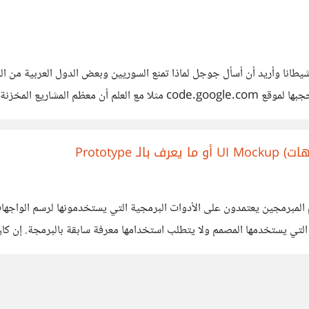
 "Don't be evil" لاتكن شريرا أو شيطانا وأريد أن أسأل جوجل لماذا تمنع السوريين وبعض الدول
!!! جوجل التي رفعت "لاتكن شريرا" تثبت بنفسها أنها شريرة بحجبها لموقع 
 وحتى المجانية منها فقط لأنها موضوعة في
Prototyp
تي يستخدمها المصمم ولا يتطلب استخدامها معرفة سابقة بالبرمجة. إن كان 
ناء النماذج لها (ويندوز، ماك، لينكس، اندرويد، ايفون، ويندوزفون.... الخ )