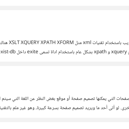
هاب باتجاه
ا، ما هي أفضل برامج التصميم المرئي visual design للصفحات التي يمكنها تصميم صفحة أو موقع بغض ا
برمج ليكمل العمل بربط التصميم