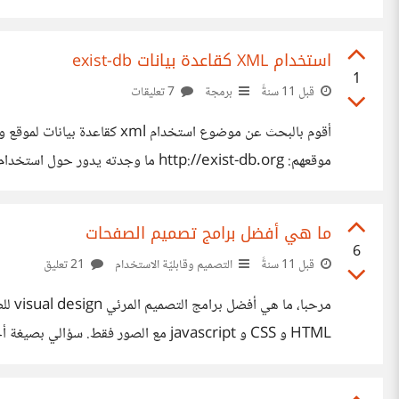
الحلين أفضل في المستقبل أعتقد أنك تسألني حول رأيي هل الذ
استخدام XML كقاعدة بيانات exist-db
1
قبل 11 سنةً
برمجة
7 تعليقات
ليعمل باستخدام exist-db أرجو ممن لديه خبره سابقة في هذا المجال أن يدل على بداية الطريق
ما هي أفضل برامج تصميم الصفحات
6
قبل 11 سنةً
التصميم وقابليّة الاستخدام
21 تعليق
مرحب
يمكننا اعطاءه له لتصميم صفحة ما حيث يمكن اعطاء تصميمه لم