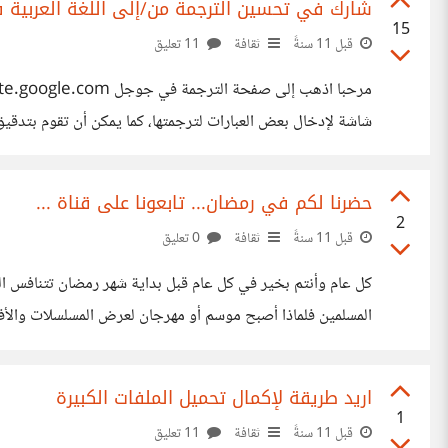
شارك في تحسين الترجمة من/إلى اللغة العربية
15
قبل 11 سنةً
ثقافة
11 تعليق
شاشة لإدخال بعض العبارات لترجمتها، كما يمكن أن تقوم بتدقي
أشخاص غيرك بفلترتها. أو من الأفضل لك تركها وعدم ترجمتها إ
حضرنا لكم في رمضان... تابعونا على قناة ...
2
قبل 11 سنةً
ثقافة
0 تعليق
كل عام وأنتم بخير في كل عام قبل بداية شهر رمضان تتنافس ا
المسلمين فلماذا أصبح موسم أو مهرجان لعرض المسلسلات والأفل
الليل عرض المسلسلات لأنه شهر له خصوصية !!!! فما هذا التن
اريد طريقة لإكمال تحميل الملفات الكبيرة
1
قبل 11 سنةً
ثقافة
11 تعليق