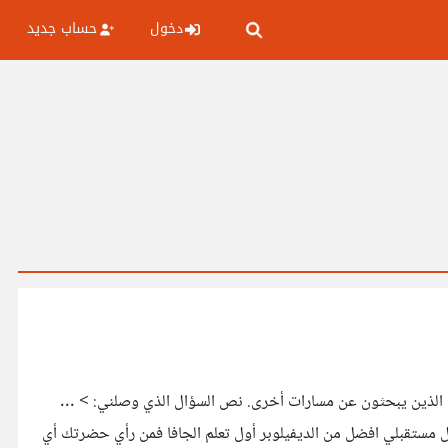
دخول
حساب جديد
 الذين يبحثون عن مسارات أخرى. نص السؤال الذي وصلني: > ...
وال ASP.NET وربطهم مع داتا بيز اوراكل في المشاريع كحل مستقبلي افضل من الديفيلوبر أول تعلم الجافا فمن رأي حضرتك أي