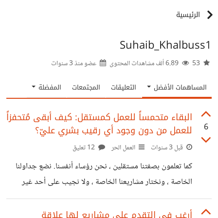
الرئيسية
Suhaib_Khalbuss1
53
6.89 ألف مشاهدات المحتوى
عضو منذ
3 سنوات
المساهمات الأفضل
التعليقات
المجتمعات
المفضلة
البقاء متحمساً للعمل كمستقل: كيف أبقى مُتحفزاً
6
للعمل من دون وجود أي رقيب بشري عليّ؟
قبل 3 سنوات
العمل الحر
12 تعليق
كما تعلمون بصفتنا مستقلين ، نحن رؤساء أنفسنا. نضع جداولنا
الخاصة ، ونختار مشاريعنا الخاصة ، ولا نجيب على أحد غير
أنفسنا. هذه الحرية هي إحدى الامتيازات العديدة للعمل المستقل
، ولكنها تأتي أيضًا مع مجموعة التحديات الخاصة بها. واحدة من
أرغب في التقدم على مشاريع لها علاقة