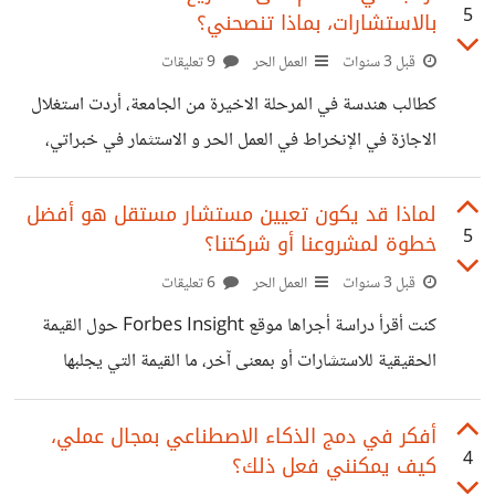
5
بالاستشارات، بماذا تنصحني؟
أكبرهذه التحديات. هي البقاء متحمسًا ومتحفزاً للعمل. بدون
مدير أو بيئة عمل منظمة ، قد يكون من السهل فقدان التركيز أو
قبل 3 سنوات
العمل الحر
9 تعليقات
المماطلة. لذا ، كيف نحافظ على دوافعنا؟ كيف نستمر في المضي
كطالب هندسة في المرحلة الاخيرة من الجامعة، أردت استغلال
قدمًا ، حتى عندما لا يكون هناك
الاجازة في الإنخراط في العمل الحر و الاستثمار في خبراتي،
فمؤخرا لفت نظري قسم الاستشارات الهندسية عبر موقع مستقل
https://mostaql.com/freelancers/skill/engineerin
لماذا قد يكون تعيين مستشار مستقل هو أفضل
5
خطوة لمشروعنا أو شركتنا؟
g-consultances يذكر أن الاستشارات هي مزيج من الخبرة
وحل المشكلات والتواصل الفعّال. إنه مجال يتطلب فهماً عميقاً
قبل 3 سنوات
العمل الحر
6 تعليقات
لصناعات أو مهارات معينة حقيقًة فكرة الإنخراط في مجال
كنت أقرأ دراسة أجراها موقع Forbes Insight حول القيمة
الاستشارات لم تراودني من اليوم، بل منذ فترة طويلة، اذ أرى بأن
الحقيقية للاستشارات أو بمعنى آخر، ما القيمة التي يجلبها
الكثير من العملاء بحاجة إلى استشارات في مجالات مختلفة.
الاستشاريون للعملاء؟ ووفقًا لنتائج الدراسة فإن 92٪ من
بالطبع هدفي ليس مقتصر على
المديرين التنفيذيين أفادوا بأن المشاريع التي استعانوا
أفكر في دمج الذكاء الاصطناعي بمجال عملي،
4
كيف يمكنني فعل ذلك؟
بمستشارين في تنفيذها كانت ناجحة، وقال 30٪ من العملاء إن