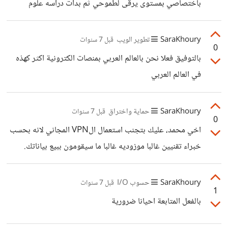
باختصاصي بمستوى يرقى لطموحي ثم بدات دراسه علوم
الحاسب ولازلت حتى الان
SaraKhoury
تطوير الويب
قبل 7 سنوات
0
بالتوفيق فعلا نحن بالعالم العربي بمنصات الكترونية اكثر كهذه
في العالم العربي
SaraKhoury
حماية واختراق
قبل 7 سنوات
0
اخي محمد، عليك بتجنب استعمال الVPN المجاني لانه بحسب
خبراء تقنيين غالبا موزوديه غالبا ما سيقومون ببيع بياناتك.
عليك بالخدمات المدفوعة و الموثوقة و هناك الكثير منها
NordVPN الذي يعتبر الافضل في هذا المجال و
SaraKhoury
حسوب I/O
قبل 7 سنوات
1
ExpressVPN و غيرها الكثير من الشركات المدفوعة التي تقوم
بالفعل المتابعة احيانا ضرورية
بحماية معطياتك و تشفيرها كليا. انا شخصيا استعمال Nord لانه