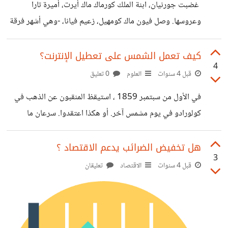
غضبت جورنيان، ابنة الملك كورماك ماك أيرت، أميرة تارا
وعروسها. وصل فيون ماك كومهيل، زعيم فيانا، -وهي أشهر فرقة
من المحاربين في أيرلندا- إلى قلعتها. اعتقدت جورنيان أنها
خُطِبت لمحارب شاب، مقدام وذكي بما يكفي ليكون أهلاً للارتباط
كيف تعمل الشمس على تعطيل الإنترنت؟
4
بها. ومع ذلك، عند وصولهم، اتضح أنها ستتزوج من فيون
قبل 4 سنوات
العلوم
0 تعليق
نفسه، والذي على الرغم من كونه أسطورة، إلا أنه قد تجاوز ريعان
في الأول من سبتمبر 1859 ، استيقظ المنقبون عن الذهب في
الشباب. لن ترضى جورنيان بهذه الإهانة. قبل الزفاف أقام الملك
كولورادو في يوم مشمس آخر. أو هكذا اعتقدوا. سرعان ما
مأدبة عظيمة. بينما كان المحاربون يروون حكايات عن قوة فيون
فوجئوا باكتشاف أنها كانت في الواقع واحدة في الصباح.
وأيادي الشفاء السحرية، انتظرت جورنيان لتنتقم. لكن أثناء تفقد
والشمس لا تلقي بضوءها في السماء ، إنها ستارة من نور. يمكن
هل تخفيض الضرائب يدعم الاقتصاد ؟
الغرفة، وقعت
3
رؤية الضوء الساطع حتى البحر الكاريبي ، لذلك اعتقد الناس في
قبل 4 سنوات
الاقتصاد
تعليقان
العديد من المناطق أن المدن المجاورة قد اشتعلت فيها النيران.
لكن السبب الحقيقي لما أصبح يعرف بحدث كارينغتون كان
عاصفة شمسية الأكبر على الإطلاق. العواصف الشمسية هي