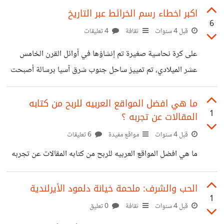
الضرائب وزيادة الإنفاق الدفاعيّ وخفض اللوائح.. في عام
اكبر اخطاء رسم الخرائط عبر التاريخ
6
1981م، عندما تولّى منصبه، كانت البلاد غارقة في ركود عميق
قبل 4 سنوات
ثقافة
4 تعليقات
ناجم عن ارتفاع معدلات البطالة وشروط الائتمان المشددة.. هذا
على كرة نحاسية صغيرة تم إنشاؤها في أوائل القرن الخامس
أيضًا لأن الحجة تقول إنك إذا خفضت الضرائب على أولئك الذين
عشر الميلادي، تم تمييز ساحل جنوب شرق آسيا برسالة أصبحت
لا يدفعون ضرائب الدخل، فإنهم ببساطة سيوفرون أموالهم بدلاً
منذ ذلك الحين أيقونية: هنا تنانين. على الرغم من أن الكلمات
من إنفاقها على السلع أو الخدمات -وبالتالي فإن
نفسها كانت نادرة في الواقع، إلا أن الشعور كان شائعًا بين صانعي
ما هي افضل المواقع العربيه للربح من كتابه
1
المقالات عن تجربه ؟
الخرائط الأوروبيين في العصور الوسطى، الذين غالبًا ما يرسمون
التنانين ووحوش البحر فوق الأرض المجهولة - وهي أماكن فارغة
قبل 4 سنوات
مواقع مفيدة
6 تعليقات
على الخريطة. لآلاف السنين، كان الناس في جميع أنحاء العالم قد
ما هي افضل المواقع العربيه للربح من كتابه المقالات عن تجربه
رسموا خرائط وظيفية - توضح طرق التجارة، والمستوطنات،
والطبوغرافيا، ومصادر المياه، وأشكال الخطوط الساحلية، أو
الحب والشرف: ملحمة خيانة دلمود الأيرلندية
1
قبل 4 سنوات
ثقافة
0 تعليق