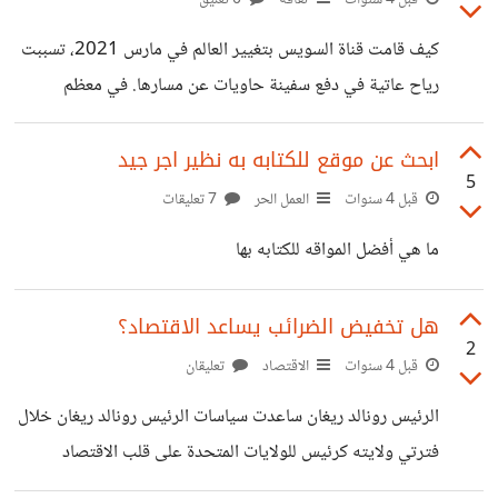
على ما هو صحيح وغير صحيح فيما يتعلق باضطرابات الأكل. ما
كيف قامت قناة السويس بتغيير العالم في مارس 2021، تسببت
هو اضطراب الأكل؟ اضطرابات الأكل هي مجموعة من الحالات
رياح عاتية في دفع سفينة حاويات عن مسارها. في معظم
النفسية التي تتميز بأنماط السلوك الرئيسة هذه: تقييد تناول
الأماكن، كان من الممكن أن يتسبب هذا في حادث بسيط. لكن في
الطعام، أو الإفراط
قناة السويس، كانت أزمة عالمية. لم تكن هذه السفينة تمنع السفن
ابحث عن موقع للكتابه به نظير اجر جيد
5
الأخرى فحسب – بل كانت تعرقل تدفق التجارة الدولية عبر أحد
قبل 4 سنوات
العمل الحر
7 تعليقات
أهم الممرات المائية في العالم. موقع قناة السويس كان موقع قناة
ما هي أفضل المواقه للكتابه بها
السويس موضع اهتمام حكام هذه المنطقة منذ الألفية الثانية قبل
الميلاد. لنقل البضائع بين آسيا
هل تخفيض الضرائب يساعد الاقتصاد؟
2
قبل 4 سنوات
الاقتصاد
تعليقان
الرئيس رونالد ريغان ساعدت سياسات الرئيس رونالد ريغان خلال
فترتي ولايته كرئيس للولايات المتحدة على قلب الاقتصاد
الأمريكيّ.. كان التركيز الأساسيّ لعلم ريغان على تخفيض