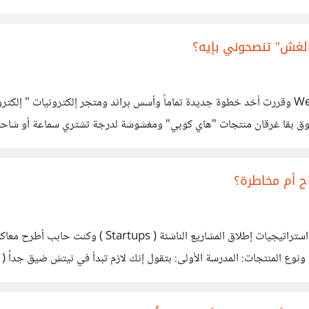
 مصادرها الرسمية حتى
الغش" تنصحوني بإيه؟
سوق بقا غرقان منتجات "هاي كوبي" ومغشوشة لدرجة تشتري سماعة أو شاح
 مصادرها الرسمية حتى
ح أم مخاطرة؟
كنت بقوم ببعض الأبحاث مؤخراً في إدارة الأعمال وتحديد
سسوارات ومبردات الجيمنج للموبايل بس) الميزة