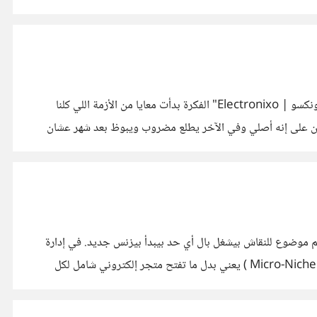
مساء الخير يا شباب.... أنا بقالي فترة شغال كـ Web Developer وقررت أخد خطوة جديدة تماماً وأسس براند ومتجر إلكترونيات " إلكترونكسو | Electronixo" الفكرة بدأت معايا من الأزمة اللي كلنا
ن على إنه أصلي وفي الآخر يطلع مضروب ويبوظ بعد شهر عشان
اً في استراتيجيات إطلاق المشاريع الناشئة ( Startups ) وكنت حابب أطرح معاكم موضوع للنقاش بيشغل بال أي حد بيبدأ بيزنس جديد. في إدارة
الأعمال فيه مدرستين دايماً بيتكلموا عن تحديد الفئة المستهدفة ونوع المنتجات: المدرسة الأولى: بتقول إنك لازم تبدأ في نيتش ضيق جداً ( Micro-Niche ) يعني بدل ما تفتح متجر إلكتروني شامل لكل