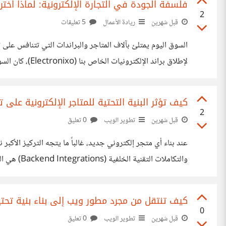
فلسفة الجودة في التجارة الإلكترونية: لماذا اخترن
2
قبل شهرين
ريادة الأعمال
5 تعليقات
السوق اليوم يمتلئ بآلاف المتاجر والبراندات التي تتنافس على
لإطلاق براند 
"للأقوى مش للأكتر". هذا الشعار ليس مجرد كلمات تسويقية، بل هو استراتيجية
كيف تؤثر البنية التحتية للمتاجر الإلكترونية على
2
قبل شهرين
تطوير الويب
0 تعليق
خدمات (Apple Business Chat) ليس مجرد رفاهية، بل هو كوبري مباشر لبناء الثقة والرد السريع على العميل في قنواته المفضلة. هذا التكامل يرفع
كيف تنتقل من مجرد مطور ويب إلى بناء بنية تحتية 
0
قبل شهرين
تطوير الويب
0 تعليق