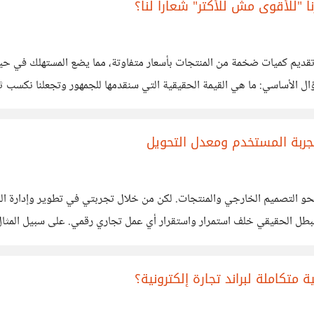
ا "للأقوى مش للأكتر" شعاراً لنا؟
 تقديم كميات ضخمة من المنتجات بأسعار متفاوتة، مما يضع المستهلك في حير
الإلكترونيات الخاص بنا (Electronixo)، كان السؤال الأساسي: ما هي القيمة الحقيقية التي سنقدمها لل
 عمل نطبقها من خلال نقطتين أساسيتين: التركيز المطلق على المنتجات
 تجربة المستخدم ومعدل التحويل
متكاملة لبراند تجارة إلكترونية؟