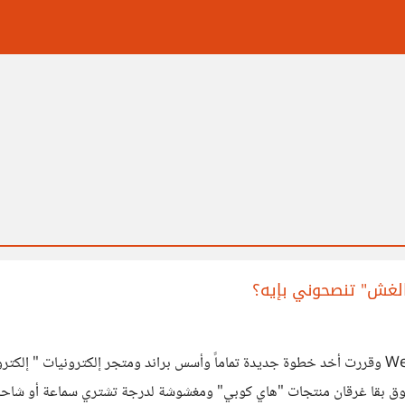
الغش" تنصحوني بإيه؟
سوق بقا غرقان منتجات "هاي كوبي" ومغشوشة لدرجة تشتري سماعة أو شاح