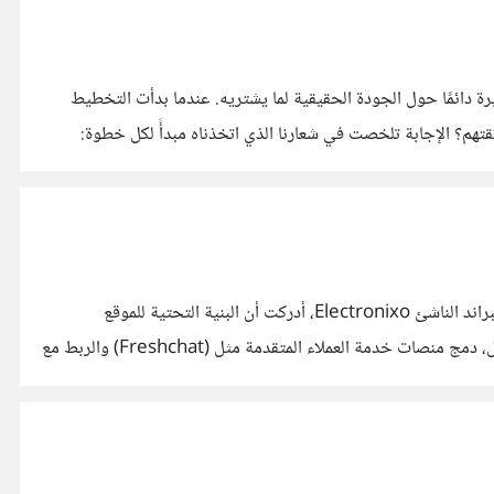
ة دائمًا حول الجودة الحقيقية لما يشتريه. عندما بدأت التخطيط
جمهور وتجعلنا نكسب ثقتهم؟ الإجابة تلخصت في شعارنا الذي اتخذناه مبدأً لكل خطوة:
عند بناء أي متجر إلكتروني جديد، غالباً ما يتجه التركيز الأكبر نحو التصميم الخارجي والمنتجات. لكن من خلال تجربتي في تطوير وإدارة البراند الناشئ Electronixo، أدركت أن البنية التحتية للموقع
والتكاملات التقنية الخلفية (Backend Integrations) هي البطل الحقيقي خلف استمرار واستقرار أي عمل تجاري رقمي. على سبيل المثال، دمج منصات خدمة العملاء المتقدمة مثل (Freshchat) والربط مع