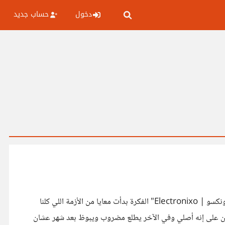
دخول
حساب جديد
مساء الخير يا شباب.... أنا بقالي فترة شغال كـ Web Developer وقررت أخد خطوة جديدة تماماً وأسس براند ومتجر إلكترونيات " إلكترونكسو | Electronixo" الفكرة بدأت معايا من الأزمة اللي كلنا
ن على إنه أصلي وفي الآخر يطلع مضروب ويبوظ بعد شهر عشان