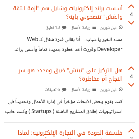
معايا من الأزمة اللي كلنا عايشينها في سوق الإلكترونيات
أسست براند إلكترونيات وشايل هم "أزمة الثقة
4
والغش" تنصحوني بإيه؟
والإكسسوارات في مصر ان السوق بقا غرقان منتجات "هاي
كوبي" ومغشوشة لدرجة تشتري سماعة أو شاحن على إنه أصلي
قبل شهرين
ريادة الأعمال
13 تعليق
وفي الآخر يطلع مضروب ويبوظ بعد شهر عشان كدهة قررت
مساء الخير يا شباب.... أنا بقالي فترة شغال كـ Web
أرفع شعار: "للأقوى مش للأكتر" بحيث أركز على المنتجات
Developer وقررت أخد خطوة جديدة تماماً وأسس براند
الأصلية 100% بس ومن مصادرها الرسمية حتى
ومتجر إلكترونيات " إلكترونكسو | Electronixo" الفكرة بدأت
معايا من الأزمة اللي كلنا عايشينها في سوق الإلكترونيات
هل التركيز على "نيتش" ضيق ومحدد هو سر
4
النجاح أم مخاطرة؟
والإكسسوارات في مصر ان السوق بقا غرقان منتجات "هاي
كوبي" ومغشوشة لدرجة تشتري سماعة أو شاحن على إنه أصلي
قبل شهرين
ريادة الأعمال
6 تعليقات
وفي الآخر يطلع مضروب ويبوظ بعد شهر عشان كدهة قررت
كنت بقوم ببعض الأبحاث مؤخراً في إدارة الأعمال وتحديداً في
أرفع شعار: "للأقوى مش للأكتر" بحيث أركز على المنتجات
استراتيجيات إطلاق المشاريع الناشئة ( Startups ) وكنت حابب
الأصلية 100% بس ومن مصادرها الرسمية حتى
أطرح معاكم موضوع للنقاش بيشغل بال أي حد بيبدأ بيزنس
جديد. في إدارة الأعمال فيه مدرستين دايماً بيتكلموا عن تحديد
فلسفة الجودة في التجارة الإلكترونية: لماذا