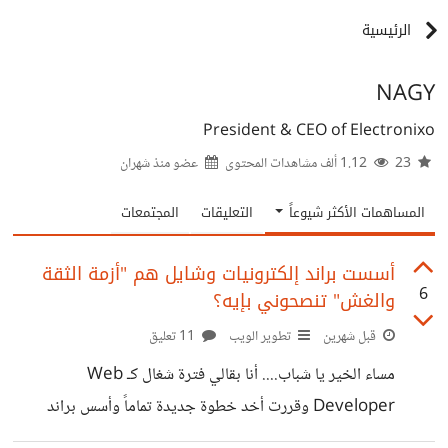
الرئيسية
NAGY
President & CEO of Electronixo
23
1.12 ألف مشاهدات المحتوى
عضو منذ
شهران
المساهمات الأكثر شيوعاً
التعليقات
المجتمعات
أسست براند إلكترونيات وشايل هم "أزمة الثقة
6
والغش" تنصحوني بإيه؟
قبل شهرين
تطوير الويب
11 تعليق
مساء الخير يا شباب.... أنا بقالي فترة شغال كـ Web
Developer وقررت أخد خطوة جديدة تماماً وأسس براند
ومتجر إلكترونيات " إلكترونكسو | Electronixo" الفكرة بدأت