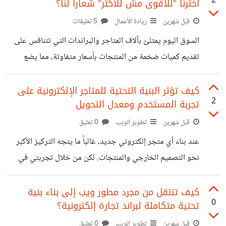
2
اخترنا "للأقوى مش للأكتر" شعاراً لنا؟
الفئة المستهدفة ونوع المنتجات: المدرسة الأولى: بتقول إنك لازم
تبدأ في نيتش ضيق جداً ( Micro-Niche ) يعني بدل ما تفتح
قبل شهرين
ريادة الأعمال
5 تعليقات
متجر إلكتروني شامل لكل الإلكترونيات لا تركز مثلاً على حل
السوق اليوم يمتلئ بآلاف المتاجر والبراندات التي تتنافس على
مشكلة واحدة محددة (زي إكسسوارات ومبردات الجيمنج
تقديم كميات ضخمة من المنتجات بأسعار متفاوتة، مما يضع
للموبايل بس) الميزة
المستهلك في حيرة دائمًا حول الجودة الحقيقية لما يشتريه.
عندما بدأت التخطيط لإطلاق براند الإلكترونيات الخاص بنا
كيف تؤثر البنية التحتية للمتاجر الإلكترونية على
2
تجربة المستخدم ومعدل التحويل
(Electronixo)، كان السؤال الأساسي: ما هي القيمة الحقيقية
التي سنقدمها للجمهور وتجعلنا نكسب ثقتهم؟ الإجابة تلخصت
قبل شهرين
تطوير الويب
0 تعليق
في شعارنا الذي اتخذناه مبدأً لكل خطوة: "للأقوى مش للأكتر".
عند بناء أي متجر إلكتروني جديد، غالباً ما يتجه التركيز الأكبر
هذا الشعار ليس مجرد كلمات تسويقية، بل هو استراتيجية عمل
نحو التصميم الخارجي والمنتجات. لكن من خلال تجربتي في
نطبقها من خلال نقطتين أساسيتين: التركيز المطلق على
تطوير وإدارة البراند الناشئ Electronixo، أدركت أن البنية
المنتجات
التحتية للموقع والتكاملات التقنية الخلفية (Backend
كيف تنتقل من مجرد مطور ويب إلى بناء بنية
0
تحتية متكاملة لبراند تجارة إلكترونية؟
Integrations) هي البطل الحقيقي خلف استمرار واستقرار أي
عمل تجاري رقمي. على سبيل المثال، دمج منصات خدمة العملاء
قبل شهرين
تطوير الويب
0 تعليق