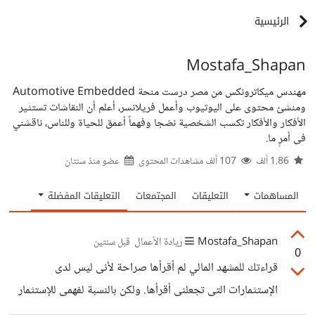
الرئيسية
Mostafa_Shapan
مهندس ميكاترونكس من مصر درست منحة Automotive Embedded
ومنشئ محتوى على اليوتيوب وأعمل فريلانسر، أعلم أن النقاشات تستثير
الأفكار والأفكار تكسب الشخصية نضجا وفهماً أعمق للحياة وللناس، ناقشني
فى أمرٍ ما.
1.86 ألف
107 ألف مشاهدات المحتوى
عضو منذ
سنتان
المساهمات
التعليقات
المجتمعات
التعليقات المفضلة
Mostafa_Shapan
ريادة الأعمال
قبل سنتين
0
قراءتك للمشهد المالي لم أقرأها صراحة لأنى ليس لدى
الإستثمارات التى تجعلنى أقرأها. ولكن بالنسبة لفهمى للإستثمار
الضيق طبعاً رغم أنى قرأت عنه الكثير ولم أستثمر فى شئ بعد،