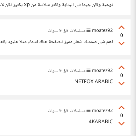
نوعية وكان جيدا ف
كل عملية تسويق عملاقة تقوم بها مايكروسوفت اظهرت نظام Windows
moatez92
مسلسلات
قبل 9 سنوات
0
اهم شي صمملك شعار مميز للصفحة هناك اسماء مثلا هليود بالع
moatez92
مسلسلات
قبل 9 سنوات
0
NETFOX ARABIC
moatez92
مسلسلات
قبل 9 سنوات
0
4KARABIC