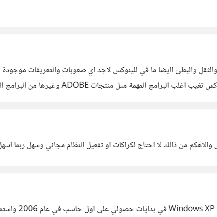
لثقل والبطئ اايضا ما في للينوكس لاجد اي صعوبات والتعريفات موجودة بالكا
واستخدم اغلب مميزات الجهاز .... اتفق معك على
فر منه شركات الاحتكار
 والاهكم من ذالك لا احتاج لكراكات او تفعيل النظام مجاني وسهل ربما اسه