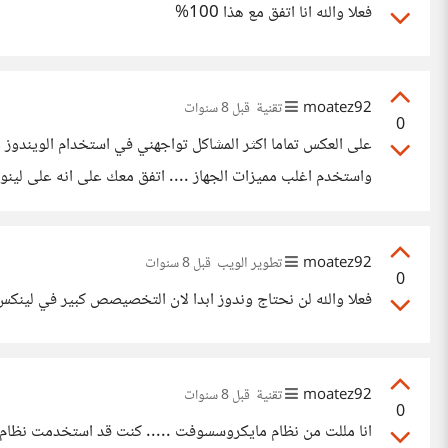
فعلا والله انا اتفق مع هذا 100%
moatez92
تقنية
قبل 8 سنوات
0
على العكس تماما اكثر المشاكل تواجهني في استخدام الويندوز وا
لعملت بكفائة اكبر من بقية الانظمة لكن بسبب سياسة لينوكس تن
moatez92
تطوير الويب
قبل 8 سنوات
0
فعلا والله لن نحتاج وندوز ابدا لان التخصيصص كبير في لينكس
moatez92
تقنية
قبل 8 سنوات
0