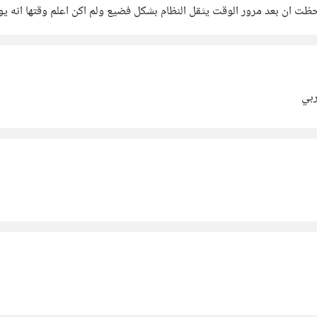
ي البداية واكثر سلاسة من xp بكثير لكن لاحظت ان بعد مرور الوقت يثقل النظام بشكل فضيع ولم اكن
ربي