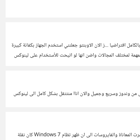
مل افتراضيا ...ز الان الاوبنتو جعلنني استخدم الجهاز بكفائة كبيرة
 انه على لينوكس تغيب اغلب البرامج المهمة مثل منتجات ADOBE وغيرها من البرامج المهمة لمختلف المجالات واضن انها لو اتيحت للأستخدام على لينوكس
ل من وندوز وسريع وجميل والان اناا منتتقل بشكل كامل الى لينوكس
انا مللت من نظام مايكروسسوفت ..... كنت قد استخدمت نظام Windows XP في بدايات حصولي على اول حاسب في عام 2006 واستمرت المعاناة والفايروسات الى ان ظهر تظام Windows 7 كان نقلة