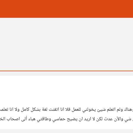
هور لاني كنت اتخبط هنا وهناك ولم اتعلم شيئ يخولني للعمل فلا انا اتقنت لغة بشكل كامل
ل شي والأن عدت لكن لا اريد ان يضيح حماسي وطاقتي هباء ألى اصحاب الخب