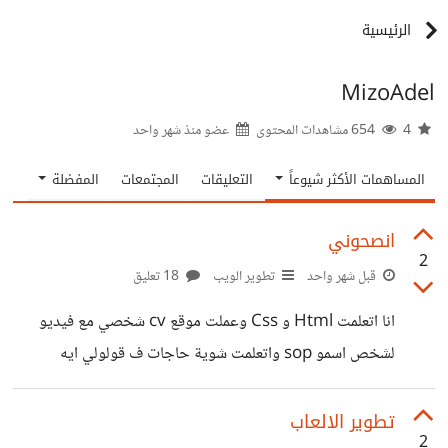
الرئيسية
MizoAdel
4
654 مشاهدات المحتوى
عضو منذ
شهر واحد
المساهمات الأكثر شيوعاً
التعليقات
المجتمعات
المفضلة
انصحوني
2
قبل شهر واحد
تطوير الويب
18 تعليق
انا اتعلمت Html و Css وعملت موقع cv شخصي مع فيديو
لشخص اسمو sop واتعلمت شوية حاجات ف قولولي ايه
الخطوة الجاية وهل لازم اتعلم JavaScript رابط موقعي :
cvpage.zorox.workers.dev اتمني تقيموه ولو فيه حاجة
تطوير الالعاب
2