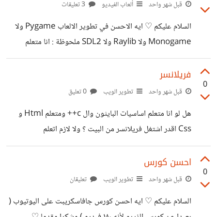
ناقصة تقولولي عليها وجزاكم الله كل خير ♡
قبل شهر واحد
ألعاب الفيديو
3 تعليقات
السلام عليكم ♡ ايه الاحسن في تطوير الالعاب Pygame ولا
Monogame ولا Raylib ولا SDL2 ملحوظة : انا متعلم
البايثون واساسيات الC++ ومش عايز اي محرك شكرا مقدما ♡
فريلانسر
0
قبل شهر واحد
تطوير الويب
0 تعليق
هل لو انا متعلم اساسيات البايثون وال c++ ومتعلم Html و
Css اقدر اشتغل فريلانسر من البيت ؟ ولا لازم اتعلم
جافاسكريبت او PHP ؟
احسن كورس
0
قبل شهر واحد
تطوير الويب
تعليقان
السلام عليكم ♡ ايه احسن كورس جافاسكريبت على اليوتيوب (