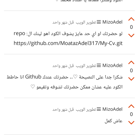
الكود وشكرا مقدما يا استاذ محمد ♡
MizoAdel
تطوير الويب
قبل شهر واحد
0
لو حضرتك او اي حد عايز يشوف الكود اهو لينك الrepo :
https://github.com/MoatazAdel317/My-Cv.git
وشكرا مقدما ♡♡
MizoAdel
تطوير الويب
قبل شهر واحد
0
شكرا جدا على النصيحة ♡.. حضرتك عندك Github انا حاطط
الكود عليه عشان ممكن حضرتك تشوفه وتقيمو ♡
MizoAdel
تطوير الويب
قبل شهر واحد
0
عاش كمل