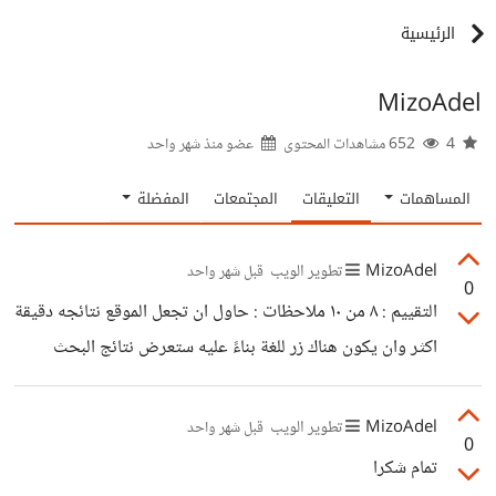
الرئيسية
MizoAdel
4
652 مشاهدات المحتوى
عضو منذ
شهر واحد
المساهمات
التعليقات
المجتمعات
المفضلة
MizoAdel
تطوير الويب
قبل شهر واحد
0
التقييم : ٨ من ١٠ ملاحظات : حاول ان تجعل الموقع نتائجه دقيقة
اكثر وان يكون هناك زر للغة بناءً عليه ستعرض نتائج البحث
الملائمة للغة لأني رأيت نتائج بحث بالانجليزي وبالصيني وبلغات
اخرى ومع ذلك فإن متصفحك جميل جدا ارجو منك ان ترسل لي
MizoAdel
تطوير الويب
قبل شهر واحد
0
رابط ال project او الrepo في github ( لو عندك GitHub)
تمام شكرا
لأرى الكود