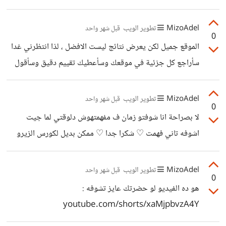
MizoAdel
تطوير الويب
قبل شهر واحد
0
الموقع جميل لكن يعرض نتائج ليست الافضل ، لذا انتظرني غدا
سأراجع كل جزئية في موقعك وسأعطيك تقييم دقيق وسأقول
لك على عيوبه ومميزاته .
MizoAdel
تطوير الويب
قبل شهر واحد
0
لا بصراحة انا شوفتو زمان ف مفهمتهوش دلوقتي لما جيت
اشوفه تاني فهمت ♡ شكرا جدا ♡ ممكن بديل لكورس الزيرو
عشان هو طويل جدا ( ١٨٠ فيديو ) شكرا استاذ محمد سليم ♡
MizoAdel
تطوير الويب
قبل شهر واحد
0
هو ده الفيديو لو حضرتك عايز تشوفه :
youtube.com/shorts/xaMjpbvzA4Y