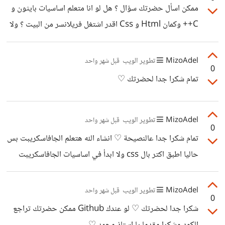
ممكن اسأل حضرتك سؤال ؟ هل لو انا متعلم اساسيات بايثون و
C++ وكمان Html و Css اقدر اشتغل فريلانسر من البيت ؟ ولا
المنافسة صعبة حاليا ؟ شكرا مقدما استاذ محمد ♡
MizoAdel
تطوير الويب
قبل شهر واحد
0
تمام شكرا جدا لحضرتك ♡
MizoAdel
تطوير الويب
قبل شهر واحد
0
تمام شكرا جدا عالنصيحة ♡ انشاء الله هتعلم الجافاسكريبت بس
حاليا اطبق اكتر بال css ولا ابدأ في اساسيات الجافاسكريبت
شكرا مقدما استاذ محمد ♡
MizoAdel
تطوير الويب
قبل شهر واحد
0
شكرا جدا لحضرتك ♡ لو عندك Github ممكن حضرتك تراجع