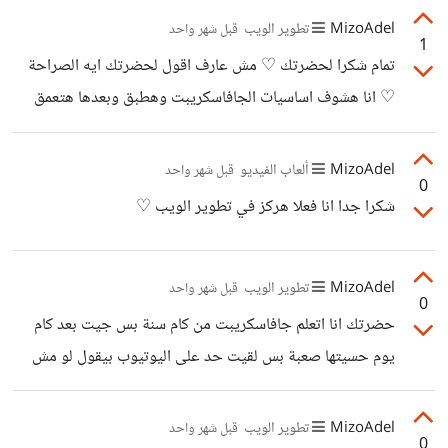
MizoAdel
تطوير الويب
قبل شهر واحد
1
تمام شكرا لحضرتك ♡ مش عارف اقول لحضرتك ايه الصراحة
♡ انا هشوف اساسيات الجافاسكريبت وهطبق وبعدها هتعمق
اكتر فيها ان شاء الله
MizoAdel
ألعاب الفيديو
قبل شهر واحد
0
شكرا جدا انا فعلا هركز في تطوير الويب ♡
MizoAdel
تطوير الويب
قبل شهر واحد
0
حضرتك انا اتعلم جافاسكريبت من كام سنة بس جيت بعد كام
يوم حسيتها صعبة بس لقيت حد على اليوتيوب بيقول لو مش
عارف تتعلم جافاسكريبت او صعبة عليك سيب البرمجة ؟ ممكن
اعرف هو كان قصده ايه ؟ عشان انا احبطت من الراجل ده !
MizoAdel
تطوير الويب
قبل شهر واحد
0