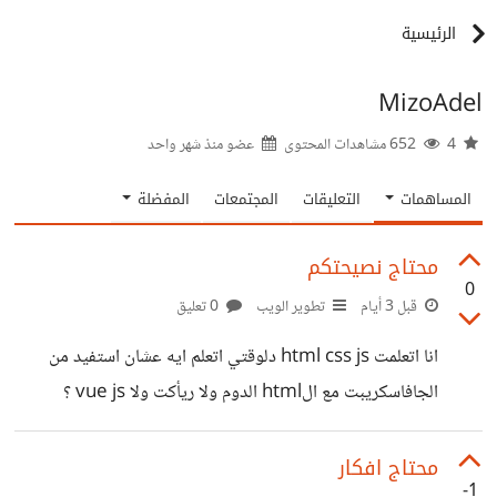
الرئيسية
MizoAdel
4
652 مشاهدات المحتوى
عضو منذ
شهر واحد
المساهمات
التعليقات
المجتمعات
المفضلة
محتاج نصيحتكم
0
قبل 3 أيام
تطوير الويب
0 تعليق
انا اتعلمت html css js دلوقتي اتعلم ايه عشان استفيد من
الجافاسكريبت مع الhtml الدوم ولا ريأكت ولا vue js ؟
محتاج افكار
-1