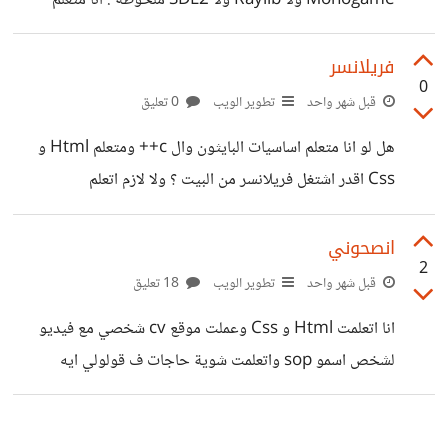
Monogame ولا Raylib ولا SDL2 ملحوظة : انا متعلم
البايثون واساسيات الC++ ومش عايز اي محرك شكرا مقدما ♡
فريلانسر
0
قبل شهر واحد
تطوير الويب
0 تعليق
هل لو انا متعلم اساسيات البايثون وال c++ ومتعلم Html و
Css اقدر اشتغل فريلانسر من البيت ؟ ولا لازم اتعلم
جافاسكريبت او PHP ؟
انصحوني
2
قبل شهر واحد
تطوير الويب
18 تعليق
انا اتعلمت Html و Css وعملت موقع cv شخصي مع فيديو
لشخص اسمو sop واتعلمت شوية حاجات ف قولولي ايه
الخطوة الجاية وهل لازم اتعلم JavaScript رابط موقعي :
cvpage.zorox.workers.dev اتمني تقيموه ولو فيه حاجة