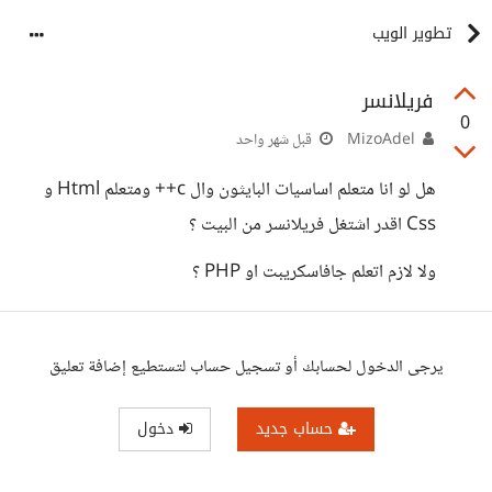
تطوير الويب
فريلانسر
0
MizoAdel
قبل شهر واحد
هل لو انا متعلم اساسيات البايثون وال c++ ومتعلم Html و
Css اقدر اشتغل فريلانسر من البيت ؟
ولا لازم اتعلم جافاسكريبت او PHP ؟
يرجى الدخول لحسابك أو تسجيل حساب لتستطيع إضافة تعليق
حساب جديد
دخول