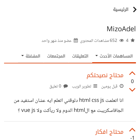
الرئيسية
MizoAdel
4
652 مشاهدات المحتوى
عضو منذ
شهر واحد
المساهمات الأحدث
التعليقات
المجتمعات
المفضلة
محتاج نصيحتكم
0
قبل يومين
تطوير الويب
0 تعليق
انا اتعلمت html css js دلوقتي اتعلم ايه عشان استفيد من
الجافاسكريبت مع الhtml الدوم ولا ريأكت ولا vue js ؟
محتاج افكار
-1