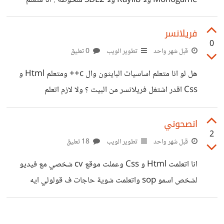
Monogame ولا Raylib ولا SDL2 ملحوظة : انا متعلم
البايثون واساسيات الC++ ومش عايز اي محرك شكرا مقدما ♡
فريلانسر
0
قبل شهر واحد
تطوير الويب
0 تعليق
هل لو انا متعلم اساسيات البايثون وال c++ ومتعلم Html و
Css اقدر اشتغل فريلانسر من البيت ؟ ولا لازم اتعلم
جافاسكريبت او PHP ؟
انصحوني
2
قبل شهر واحد
تطوير الويب
18 تعليق
انا اتعلمت Html و Css وعملت موقع cv شخصي مع فيديو
لشخص اسمو sop واتعلمت شوية حاجات ف قولولي ايه
الخطوة الجاية وهل لازم اتعلم JavaScript رابط موقعي :
cvpage.zorox.workers.dev اتمني تقيموه ولو فيه حاجة