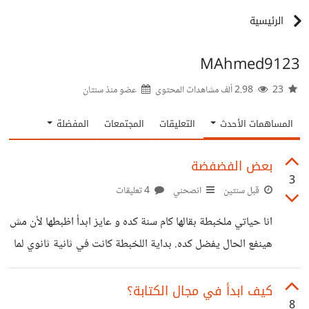
الرئيسية
MAhmed9123
23
2.98 ألف مشاهدات المحتوى
عضو منذ
سنتان
المساهمات الأحدث
التعليقات
المجتمعات
المفضلة
بعض الفضفضة
3
قبل سنتين
انصحني
4 تعليقات
انا حياتي ملخبطة بقالها كام سنة كده و عايز ابدأ اظبطها لأن مش
هينفع الحال يفضل كده. بداية اللخبطة كانت في ثانية ثانوي لما
بدأت اعراض الوسواس القهري تبان عليا، كنت كل ما بكتب حاجة
و تكون مش منظمة بشكل كافي اقطع الورقة و اعيد كتابتها من
كيف ابدأ في مجال الكتابة؟
8