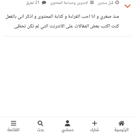
الأول و ده شكل معروف للوسواس، اللي كنت بعمله برضو بس
قبل سنتين
التدوين وصناعة المحتوى
21 تعليق
كان غريب اني كنت بفرمط الموبايل لو اي حاجة حصلت خارج
منذ صغري و انا احب القراءة و كتابة المحتوى و اذكر اني بالفعل
تحكمي، يعني لو الاوتوبلاي شغال و طلعلي فيديو مش عاجبني و
كنت اكتب بعض المقالات على الانترنت التي لم تكن تحظى
بمشاهدات وقتها - اريد انا اعود الى هذا المجال لكن بشكل
احترافي هذه المرة؟ من اي ابدأ؟
الرئيسية
شارك
حسابي
بحث
القائمة