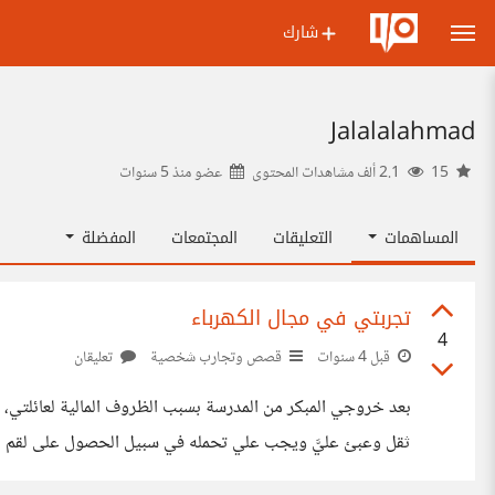
شارك
Jalalalahmad
15
2.1 ألف مشاهدات المحتوى
عضو منذ
5 سنوات
المساهمات
التعليقات
المجتمعات
المفضلة
تجربتي في مجال الكهرباء
4
قبل 4 سنوات
قصص وتجارب شخصية
تعليقان
بعد خروجي المبكر من المدرسة بسبب الظروف المالية لعائلتي، 
ثقل وعبئ عليَّ ويجب علي تحمله في سبيل الحصول على لقم الع
لي بعدما أحببت عملي واستطعت بفضل إبداعي أن أصبح محترفاً