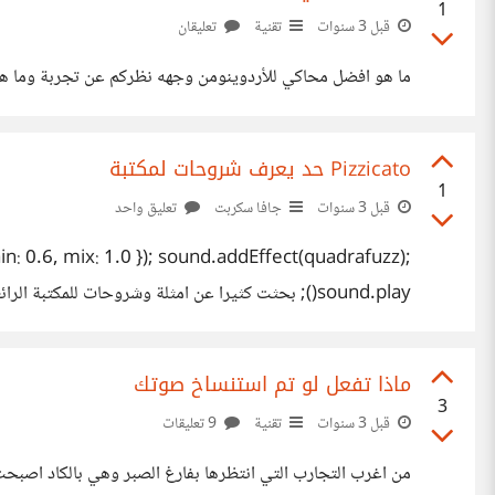
1
قبل 3 سنوات
تقنية
تعليقان
ما هو افضل محاكي للأردوينومن وجهه نظركم عن تجربة وما هي افضل لغة برمجه وهل
Pizzicato حد يعرف شروحات لمكتبة
1
قبل 3 سنوات
جافا سكربت
تعليق واحد
: 0.6, mix: 1.0 }); sound.addEffect(quadrafuzz);
sound.play(); بحثت كثيرا عن امثلة وشروحات للمكتبة الرائعه لعمل مؤثرات صوتيه فلم اجد الكثير .. هل من مصادر او شروحات لهذه المكتبه
ماذا تفعل لو تم استنساخ صوتك
3
قبل 3 سنوات
تقنية
9 تعليقات
من اغرب التجارب التي انتظرها بفارغ الصبر وهي بالكاد اصب