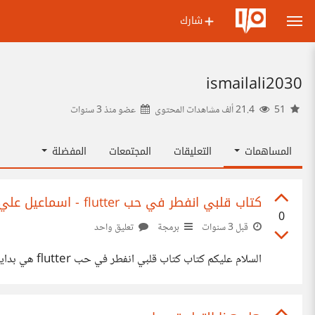
شارك
ismailali2030
51
21.4 ألف مشاهدات المحتوى
عضو منذ
3 سنوات
المساهمات
التعليقات
المجتمعات
المفضلة
كتاب قلبي انفطر في حب flutter - اسماعيل علي
0
قبل 3 سنوات
برمجة
تعليق واحد
السلام عليكم كتاب كتاب قلبي انفطر في حب flutter هي بدايه جديده وبدايه الرحله لاجزاء كثيره اريد رأيكم وهل استمر ام لا https://suar.me/qXlKE