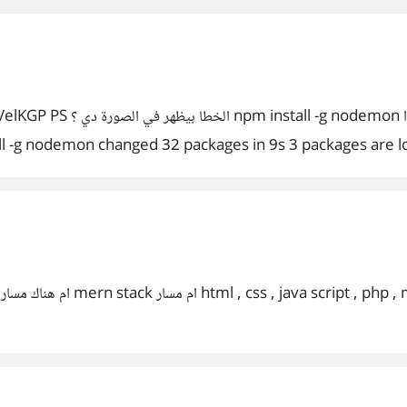
عندي مشكله في تثبيت ال nodemon بكتب الام
g nodemon changed 32 packages in 9s 3 packages are loo