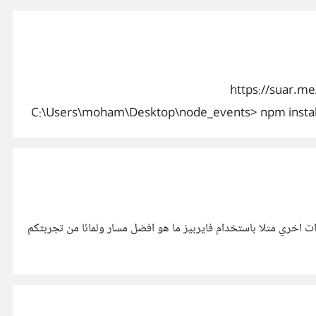
ر البرمجي دا npm install -g nodemon الخطا بيظهر في الصورة دي ؟ https://suar.me/elKGP PS
C:\Users\moham\Desktop\node_events> npm install -
سؤال لاهل التجربة افضل مسار فرونت + باك اند .. هل html , css , java script , php , my sql ام مسار mern stack ام هناك مسارات اخري مثلا باستخدام فايربيز ما هو افضل مسار ولمائا من تجربتكم