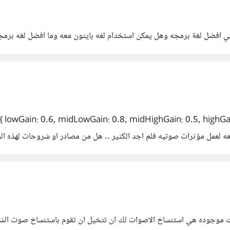
 يمكن استخدام لغه بايثون معه وما افضل لغه برمجه عن طريق ال BLOCKS
 lowGain: 0.6, midLowGain: 0.8, midHighGain: 0.5, highGain
حت موجوده هي استنساخ الاصوات لك ان تتخيل ان تقوم باستنساخ صوت الش