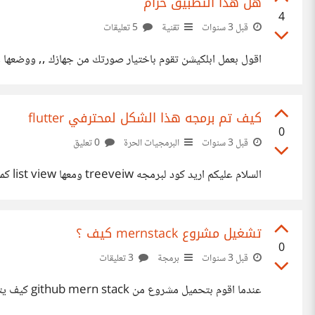
هل هذا التطبيق حرام
4
قبل 3 سنوات
تقنية
5 تعليقات
اقول بعمل ابلكيشن تقوم باختيار صورتك من جهازك ,, ووضعها 
كيف تم برمجه هذا الشكل لمحترفي flutter
0
قبل 3 سنوات
البرمجيات الحرة
0 تعليق
السلام عليكم اريد كود لبرمجه treeveiw ومعها list view كما بالصورة https://suar.me/Wpvna
تشغيل مشروع mernstack كيف ؟
0
قبل 3 سنوات
برمجة
3 تعليقات
عندما اقوم بتحميل مشروع من github mern stack كيف يتم التشغيل ؟