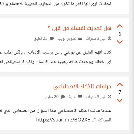
لحظات اري انها اكثر ما تكون من التجارب المثيرة للاهتمام والاكثر رعبا هل توافق علي استنساخ الاصوات ام انك تعتبرها انتهاك صارخا 
هل تحديث نفسك من قبل ؟
6
قبل 3 سنوات
تطوير الويب
23 تعليق
كنت افهم القليل عن يونتي وعن برمجه الالعاب .. ولكن طلب عمي
اي اخطاء ووجدت طاقه رهيبه عند الانسان ولكن لا تستيقض الا تحت ضغط والم
خرافات الذكاء الاصطناعي
7
قبل 3 سنوات
تقنية
20 تعليق
المعركة ²¹. https://suar.me/BO2XB