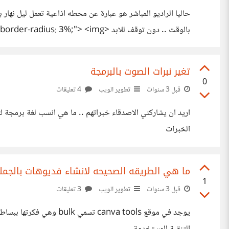
بالوقت .. دون توقف للابد <> <img
0f3.gif" class="card-img-top" alt="..."> <div
تغير نبرات الصوت بالبرمجة
ngs_ParT-1_Up-By-MusleM/R113-.mp3" autoplay>
0
قبل 3 سنوات
تطوير الويب
4 تعليقات
T_Mobile_Rings_ParT-1_Up-By-MusleM/R68-.mp3"
autoplay></audio> <script> var
الخبرات
ما هي الطريقه الصحيحه لانشاء فديوهات بالجمل
1
قبل 3 سنوات
تطوير الويب
3 تعليقات