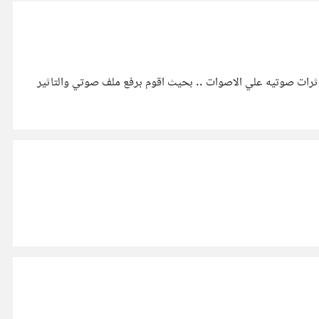
قع بلغه جافا سكربت لعمل مؤثرات بصرية علي الصور ما هي افضل مكتبه لعمل مؤثرات صوتيه علي الاصوات .. بحيث اقوم برفع ملف صوتي والتاثير