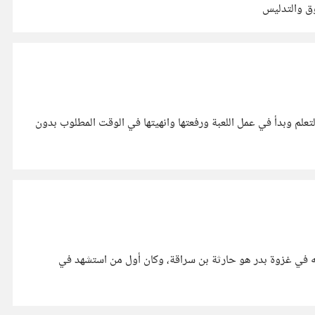
علم وبدأ في عمل اللعبة ورفعتها وانهيتها في الوقت المطلوب بدون
عطلت سيارتة في غزوة بدر كانت اجابته غريبى الصحابي الذي تعطلت سيارته في غزوة بدر هو حارثة بن سراقة، وكان أول من استشهد في