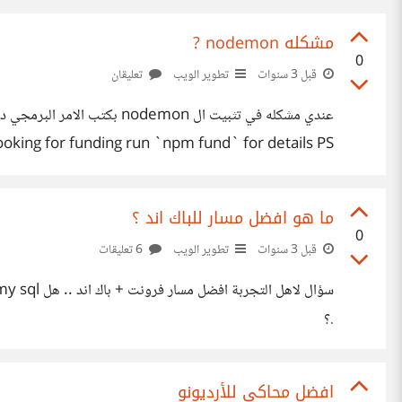
مشكله nodemon ?
0
قبل 3 سنوات
تطوير الويب
تعليقان
king for funding run `npm fund` for details PS
C:\Users\moham\Desktop\node_events> ممكن حل المشكلة
ما هو افضل مسار للباك اند ؟
0
قبل 3 سنوات
تطوير الويب
6 تعليقات
.؟
افضل محاكي للأرديونو