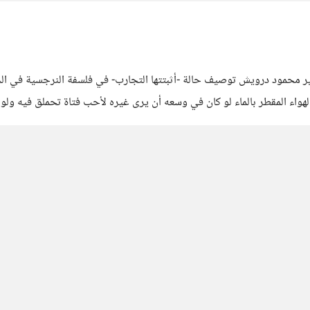
ير محمود درويش توصيف حالة -أثبتتها التجارب- في فلسفة النرجسية في ا
هواء المقطر بالماء لو كان في وسعه أن يرى غيره لأحب فتاة تحملق فيه ولو ك
ن ولن