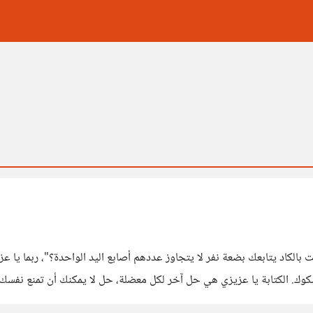
نت بالكاد يتابعك بضعة نفر لا يتجاوز عددهم أصابع اليد الواحدة؟"، ربما ي
رفيقتك، هذا متنفس لا يغيره الزمان عليك ولا تساوره نحوك الشكوك. الكتابة يا عزيزي هي حل آخر لكل معضل