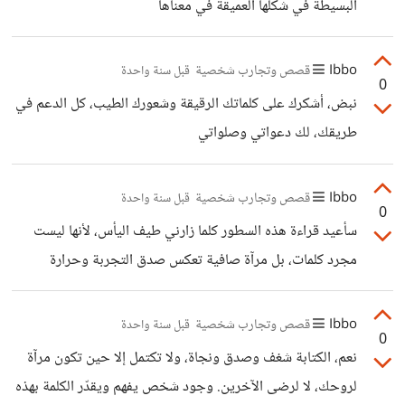
البسيطة في شكلها العميقة في معناها
Ibbo
قصص وتجارب شخصية
قبل سنة واحدة
0
نبض، أشكرك على كلماتك الرقيقة وشعورك الطيب، كل الدعم في
طريقك، لك دعواتي وصلواتي
Ibbo
قصص وتجارب شخصية
قبل سنة واحدة
0
سأعيد قراءة هذه السطور كلما زارني طيف اليأس، لأنها ليست
مجرد كلمات، بل مرآة صافية تعكس صدق التجربة وحرارة
الشعور.. وجدت في كل جملة كتبتها نبضٌ من حياة، وفي كل
سطر قبس من روحٍ تكتب لا لتُقال بل لتُشفى. نعم يا صديقي
Ibbo
قصص وتجارب شخصية
قبل سنة واحدة
0
العزيز، تلك الكلمات امتداد لصوتٍ داخلي لطالما عجزت عن
نعم، الكتابة شغف وصدق ونجاة، ولا تكتمل إلا حين تكون مرآة
ترجمته، وجدتُه هنا حيًّا، واضحًا، وممتلئًا بعزاء لا يُشترى. من
لروحك، لا لرضى الآخرين. وجود شخص يفهم ويقدّر الكلمة بهذه