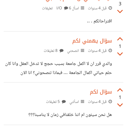
3
المسلسلات والافلام سرقة ام لا ؟ اتمنى ان تبدوا ارائكم وان
قبل 4 سنوات
اسأل I/O
6 تعليقات
تنصحوني لانني اريد ان اتبع نصيحة الكاتب روبرت حينما قال لا
اقتراحاتكم . ..
تعمل من اجل المال بل اجعل المال يعمل من اجلك وهذا بالضبط
جاي احاول اعمله
سؤال يهمني لكم
1
قبل 4 سنوات
انصحني
8 تعليقات
والدي قرر ان لا اكمل جامعة بسبب حجج لا تدخل العقل وانا كان
حلم حياتي اكمال الجامعة ... فبماذا تنصحوني؟ انا الان
متخاصمة مع والدي و رئيته دمر مستقبلي بدلا من ان يساندني
سؤال لكم
1
قبل 4 سنوات
اسألني
5 تعليقات
هل نحن سيئون ام اننا خلقنافي زمان لا يناسبنا؟؟؟