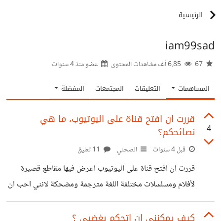
الرئيسية
iam99sad
67
6.85 ألف مشاهدات المحتوى
عضو منذ
4 سنوات
المساهمات
التعليقات
المجتمعات
المفضلة
قررت ان افتح قناة على اليوتيوب، ما هي
4
نصائحكم؟
قبل 4 سنوات
انصحني
11 تعليق
قررت ان افتح قناة على اليوتيوب اعرض فيها مقاطع قصيرة
لأفلام ومسلسلات مختلفة اللغة مترجمة ومضحكة لانني احب ان
اقدم المحتوى الفكاهي وان ارسم الابتسامة على وجوه الناس فما
رايكم في ذلك ؟ وهل يعتبر اخذي للمقاطع المترجمة من
كيف يمكنني ان اتحكم بغضبي ؟