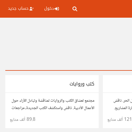
دخول
حساب جديد
كتب وروايات
 الحر. ناقش
مجتمع لعشاق الكتب والروايات لمناقشة وتبادل الآراء حول
رة المشاريع.
الأعمال الأدبية. ناقش واستكشف الكتب الجديدة، مراجعات
 مع محترفين
الروايات، ومشاركة توصيات القراءة. شارك أفكارك،
121 ألف
متابع
89.8 ألف
متابع
نصائحك، وأسئلتك، وتواصل مع قراء آخرين.