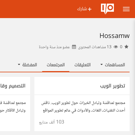
شارك
Hossamw
0
13 مشاهدات المحتوى
عضو منذ
سنة واحدة
المساهمات
التعليقات
المجتمعات
المفضلة
تطوير الويب
التصميم وقاب
مجتمع لمناقشة وتبادل الخبرات حول تطوير الويب. ناقش
مجتمع لمناقشة ف
أحدث التقنيات، اللغات، والأدوات في عالم تطوير المواقع
وتبادل الأفكار ح
والتطبيقات. شارك مشاريعك، اسأل عن نصائح، وتعاون مع
وقابلية الاستخدا
103 ألف
متابع
مطورين محترفين وهواة.
مصممين ومتخصصي