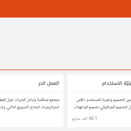
ليّة الاستخدام
العمل الحر
نون التصميم وتجربة المستخدم. ناقش
مجتمع لمناقشة وتبادل الخبرات حول العمل
ول التصميم الجرافيكي، تصميم الواجهات،
استراتيجيات النجاح، التسويق الذاتي، وإدا
م. شارك أفكارك وأسئلتك، وتواصل مع
شارك قصصك، نصائحك، وأسئلتك، وتواصل
46.1 ألف
متابع
ن في تحسين تجربة المستخدم.
في مختلف المجالات.