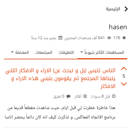
الرئيسية
hasen
178
841 ألف مشاهدات المحتوى
عضو منذ
12 سنةً
المساهمات الأكثر شيوعاً
التعليقات
المجتمعات
المفضلة
الناس تتبنى (بل و تبحث عن) الاراء و الافكار اللتي
5
يتبناها المجتمع ثم يقومون بتبني هذه الاراء و
الافكار
قبل 8 سنوات
أفكار
0 تعليق
هذا خاطرة خطرت لي قبل ايام، حيث شاهدت مقطعاً قديما من
برنامج الاتجاه المعاكس، و تذكرت كيف انه كان دائماً يحضر اناسا
يحملون افكاراً متناقضة تماماً ثم يدعهم يتصارعون صراع الديكة