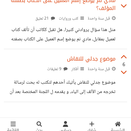
مادي ثم يوضع إسم العميل على الكتاب بصفته
المؤلف؟
قبل سنة واحدة
كتب وروايات
21 تعليق
مثل هذا سؤال يروادني كثيرا، هل تقبل ككاتب أن تألف كتاب
لعميل بمقابل، مادي ثم يوضع إسم العميل على الكتاب بصفته
المؤلف؟
موضوع جدلي للنقاش
6
قبل سنة واحدة
أفكار
9 تعليقات
موضوع جدلي للنقاش يأتيك أحدهم لتكتب له بحث لرسالة
تخرجه من الألف إلى الياء، و يقدمه ل اللجنة المختصة بعد أن
يطلع على البحث بشكل سطحي، وقد ينجح في مناقشة رسالته،
ثم تجده أصبح ماجستير كذا. كيف لهذا الشخص أن يكون كفء
عند تسلمه لوظيفة ما؟ هل سيلتزم بعمله؟! أم سيتهرب من إتمام
المهام الموكلة إليه ويكلف زميل له (للتغطية عليه والقيام بعمله)؟!
الرئيسية
شارك
حسابي
بحث
القائمة