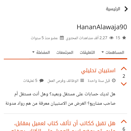
الرئيسية
HananAlawaja90
15
2.27 ألف مشاهدات المحتوى
عضو منذ
5 سنوات
المساهمات
التعليقات
المجتمعات
المفضلة
استبيان تحليلي
2
قبل سنة واحدة
الوظائف وفرص العمل
5 تعليقات
هل لديك حسابات على مستقل وبعيد؟ وهل أنت مستقل أم
صاحب مشاريع؟ الغرض من الاستبيان معرفة من هم رواد مدونة
حسوب iq لتبادل الخبرات كمستقلين، ولنشر محتوى يجذب
العملاء إن كانوا متواجدون بكثرة هنا. انطلقوا بالإجابة لطفا
هل تقبل ككاتب أن تألف كتاب لعميل بمقابل،
6