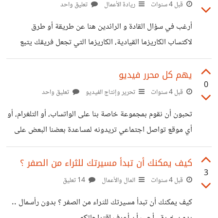
تأخذ الأنثى أكثر من الذكر أو مثله، أو حتى أنها تأخذ الإرث كله و
قبل 4 سنوات
ريادة الأعمال
تعليق واحد
لا شيء للذكر. سؤالي هو للناس العارفين بالدين أو المتخصصين
أرغب في سؤال القادة و الرائدين هنا عن طريقة أو طرق
فيه. ماهي الحالات 34 للإرث؟
لاكتساب الكاريزما القيادية، الكاريزما التي تجعل فريقك يتبع
أفكارك و يدعمك فيها . أتمنى الإجابة.
يهم كل محرر فيديو
0
قبل 4 سنوات
تحرير وإنتاج الفيديو
تعليق واحد
تحبون أن نقوم بمجموعة خاصة بنا على الواتساب، أو التلغرام، أو
أي موقع تواصل اجتماعي تريدونه لمساعدة بعضنا البعض على
التطور في مجال تحرير الفيديوهات و البروز فيه بشكل أكبر ؟ .
على سبيل المثال : نتفق على لحن معين و وقت محدد يقوم فيه
كيف يمكنك أن تبدأ مسيرتك للثراء من الصفر ؟
3
كل الأعضاء بإنشاء فيديو باستعمال اللحن أو أي شيء متفق عليه.
قبل 4 سنوات
المال والأعمال
14 تعليق
و بعد ذلك تأتي فقرة التغذية الراجعة التي يتحدث فيها كل عضو
كيف يمكنك أن تبدأ مسيرتك للثراء من الصفر ؟ بدون رأسمال ..
بصراحة عن رأيه في الفيديو و بعض النصائح التي ستساهم في