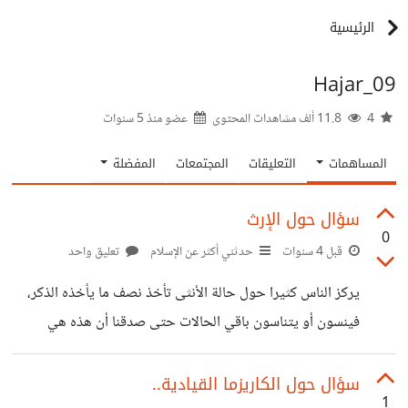
الرئيسية
Hajar_09
4
11.8 ألف مشاهدات المحتوى
عضو منذ
5 سنوات
المساهمات
التعليقات
المجتمعات
المفضلة
سؤال حول الإرث
0
قبل 4 سنوات
حدثني أكثر عن الإسلام
تعليق واحد
يركز الناس كثيرا حول حالة الأنثى تأخذ نصف ما يأخذه الذكر،
فينسون أو يتناسون باقي الحالات حتى صدقنا أن هذه هي
القاعدة الوحيدة في الإرث، إلا أنني اكتشفت مؤخرا أن هناك 34
حالة، أربعة منها يأخذ الذكر أكثر من الأنثى، بينما الحالات الأخرى
سؤال حول الكاريزما القيادية..
1