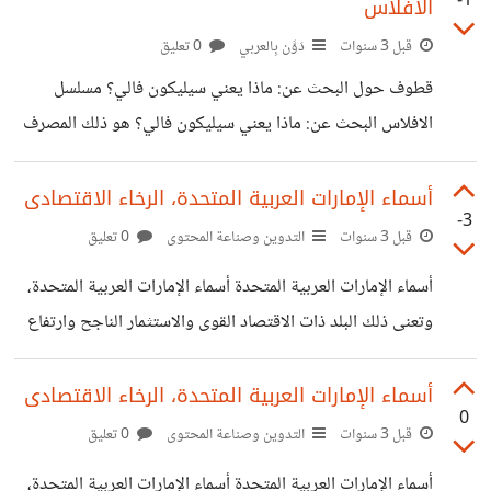
-1
الافلاس
للشروحات، لماذا يتصدر موقع عمر عامر للشروحات نتائج
البحث؟ ولماذا يتصدر موقعه نتائج البحث على الشبكة
قبل 3 سنوات
دَوَّن بِالعربي
0 تعليق
العنكبوتية؟ كنت قد قرأت عن موقع عمر عامر ومنذ فترة بسيطة
قطوف حول البحث عن: ماذا يعني سيليكون فالي؟ مسلسل
على شبكة الانترنت، ولكنى فوجئت بجمال هذا الموقع ومدى ما
الافلاس البحث عن: ماذا يعني سيليكون فالي؟ هو ذلك المصرف
يقدمه من محتوى مفيد. وقتها سألت نفسى، لماذا
والمثير للجدل، ذلك والذى أثار قلق عالمى وتخوف المستثمرين
من انهيار مصارف أخرى، تابعونا على قطوف. البحث عن: ماذا
أسماء الإمارات العربية المتحدة، الرخاء الاقتصادى
-3
يعني سيليكون فالي؟البحث عن: ماذا يعني سيليكون فالي؟
قبل 3 سنوات
التدوين وصناعة المحتوى
0 تعليق
البحث عن: ماذا يعني سيليكون فالي؟ مسلسل الافلاس هو
أسماء الإمارات العربية المتحدة أسماء الإمارات العربية المتحدة،
الضحية الكبرى للتضخم، ونتيجة لذلك أغلقت مؤسسات بأكملها
وتعنى ذلك البلد ذات الاقتصاد القوى والاستثمار الناجح وارتفاع
مرورا بقطاع شركات التكنولوجيا وتسريح العاملين، فهل يمكن
مستوى دخل الفرد وارتفاع الناتج القومى، تابعونا على قطوف.
القول أن أموال المودعين قد تلاشت أم أنها أزمة
أسماء الإمارات العربية المتحدةأسماء الإمارات العربية المتحدة
أسماء الإمارات العربية المتحدة، الرخاء الاقتصادى
0
أسماء الإمارات العربية المتحدة، بادىء ذى بدىء يحضرنا الحديث
قبل 3 سنوات
التدوين وصناعة المحتوى
0 تعليق
أولا عن نشأة دولة الامارات العربية المتحدة، هذة الدولة والتى
أسماء الإمارات العربية المتحدة أسماء الإمارات العربية المتحدة،