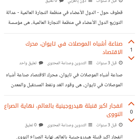
بالتحديد أن تقوم بتغيير نظام الحكم فى بلد ما فتبدأ بالاقتصاد،
قبل 3 سنوات
دَوَّن بِالعربي
0 تعليق
نعم الاقتصاد والذى هو هدف رئيس للولايات المتحدة ومبدأ
قطوف حول - الدول الأعضاء في منظمة التجارة العالمية - عدالة
للتحرك صوبه، فالولايات المتحدة عنما ترغب فى شىء فالجميع
التوزيع الدول الأعضاء في منظمة التجارة العالمية، هى مؤسسة
مطالب بالانصياع. سبب انهيار اقتصاد فنزويلا
تم انشائها وذلك من أجل تحقيق التكامل الاقتصادى وتحرير
التجارة بين الدول الأعضاء، تابعونا على قطوف. الدول الأعضاء
صناعة أشباه الموصلات في تايوان، محرك
1
الاقتصاد
في منظمة التجارة العالمية الدول الأعضاء في منظمة التجارة
العالمية عندما نتحدث عن الدول الأعضاء في منظمة التجارة
قبل 3 سنوات
التدوين وصناعة المحتوى
تعليق واحد
العالمية فاننا بصدد التعرف على الهدف من انشاء المنظمة، فقد تم
صناعة أشباه الموصلات في تايوان، محرك الاقتصاد صناعة أشباه
تأسيس منظمة التجارة العالمية لتحقيق مبدأ تكافؤ الفرص بين
الموصلات في تايوان، هى وقود الغد ونفط المستقبل والمعدن
الدول الأعضاء وتحقيق الاكتفاء
الأصفر وسر التقدم الصناعى والتقنى، تابعونا على قطوف. صناعة
أشباه الموصلات في تايوان صناعة أشباه الموصلات في تايوان
انفجار اكبر قنبلة هيدروجينية بالعالم، نهاية الصراع
0
النووى
فى اطار الصراع الصينى الأمريكى يتسائل الكثيرين حول هل
الصين تصنع الرقائق الإلكترونية أم لا؟، وهل يسمح لها الخصم
قبل 3 سنوات
التدوين وصناعة المحتوى
0 تعليق
اللدود (الولايات المتحدة) بالترخيص لانتاج هذة التكنولوجيا
انفجار اكبر قنبلة هيدروجينية بالعالم، نهاية الصراع النووى