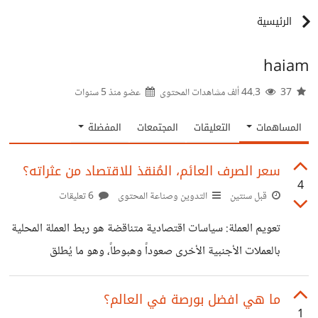
الرئيسية
haiam
37
44.3 ألف مشاهدات المحتوى
عضو منذ
5 سنوات
المساهمات
التعليقات
المجتمعات
المفضلة
سعر الصرف العائم، المُنقذ للاقتصاد من عثراته؟
4
قبل سنتين
التدوين وصناعة المحتوى
6 تعليقات
تعويم العملة: سياسات اقتصادية متناقضة هو ربط العملة المحلية
بالعملات الأجنبية الأخرى صعوداً وهبوطاً، وهو ما يُطلق
عليه سعر الصرف العائم أو تعويم العملة الوطنية أو المحلية.
تابعونا على:
ما هي افضل بورصة في العالم؟
1