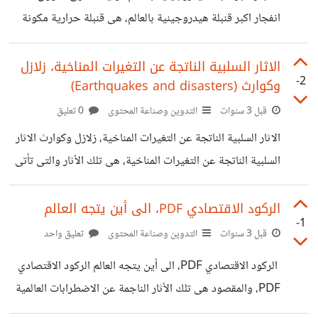
المتطورة، كل هذا وأكثر ما سوف نتعرف عليه فى السطور القليلة
انفجار اكبر قنبلة هيدروجينية بالعالم، هى قنبلة حرارية مكونة
القادمة. وأشباه الموصلات أو الرقائق الالكترونية ما
من عناصر الاندماج المكافئة والمكونة من الهيدروجين وتعد أقوى
من الانفجار النووى، تابع قطوف. انفجار اكبر قنبلة هيدروجينية
الاثار السلبية الناتجة عن التغيرات المناخية، زلازل
-2
وكوارث (Earthquakes and disasters)
بالعالم تعتمد هذة القنبلة على توليد الاندماج الحرارى بين عناصر
(الهيدروجين) والذى يفوق السلاح النووى، تعد القنبلة
قبل 3 سنوات
التدوين وصناعة المحتوى
0 تعليق
الهيدروجينية من أكبر أسلحة الدمار الشامل وهى قوة تدميرية
الاثار السلبية الناتجة عن التغيرات المناخية، زلازل وكوارث الاثار
تفوق القنابل النووية. قطوف حول انفجار اكبر قنبلة هيدروجينية
السلبية الناتجة عن التغيرات المناخية، هى تلك الأثار والتى تأتى
بالعالم هل ينتهى الصراع الروسى الصينى - الأمريكى الغربى الى
انعكاسا لتغيرات مناخية قد تؤدى الى حدوث كوارث طبيعية لا
يتحملها البشر، تابع قطوف. التغيرات المناخية كوارث وأزمات
الركود الاقتصادي PDF، الى أين يتجه العالم
-1
الاثار السلبية الناتجة عن التغيرات المناخية يتوجس العالم خيفة
قبل 3 سنوات
التدوين وصناعة المحتوى
تعليق واحد
من تأثير التغيرات المناخية خلال السنوات القليلة القادمة من
الركود الاقتصادي PDF، الى أين يتجه العالم الركود الاقتصادي
الأثار السلبية الناجمة عنها، تلك والتى ستؤثر على حياة البشرية
PDF، والمقصود هى تلك الأثار الناجمة عن الاضطرابات العالمية
تأثيرا واضحا قد لا يتحمله أحد. قطوف حول الاثار السلبية
وشح الامدادات ما أدى الى ارتفاع التضخم فى شتى المجالات،