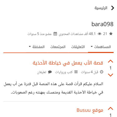
الرئيسية
bara098
21
48.1 ألف مشاهدات المحتوى
عضو منذ
5 سنوات
المساهمات
التعليقات
المجتمعات
المفضلة
قصة الأب يعمل في خياطة الأحذية
1
قبل 4 سنوات
كتب وروايات
تعليقان
السلام عليكم قرأت قصة على هذه المنصة قبل فترة عن أب يعمل
في خياطة الأحذية القديمة ومتمسك بمهنته رغم الصعوبات،
كانت قصة جميلة وعميقة أتمنى من يعرفها أن يزودني بها لأني
بحثت عنها كثيرا لم أجدها
موقع Busuu
1