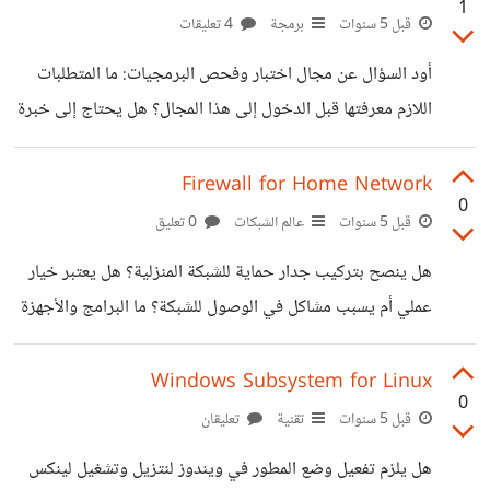
1
بتجربته و ينصح به ؟
قبل 5 سنوات
برمجة
4 تعليقات
أود السؤال عن مجال اختبار وفحص البرمجيات: ما المتطلبات
اللازم معرفتها قبل الدخول إلى هذا المجال؟ هل يحتاج إلى خبرة
في علوم الحاسوب ولغات البرمجة؟ وهل يختص بلغة معينة أم
أحتاج لعدة لغات؟ هل من مصادر ينصح بها من كتب ودورات
Firewall for Home Network
0
ومقالات باللغة العربية و الإنجليزية؟ وشكرا
قبل 5 سنوات
عالم الشبكات
0 تعليق
هل ينصح بتركيب جدار حماية للشبكة المنزلية؟ هل يعتبر خيار
عملي أم يسبب مشاكل في الوصول للشبكة؟ ما البرامج والأجهزة
التي ينصح بها software and hardware ؟
Windows Subsystem for Linux
0
قبل 5 سنوات
تقنية
تعليقان
هل يلزم تفعيل وضع المطور في ويندوز لنتزيل وتشغيل لينكس