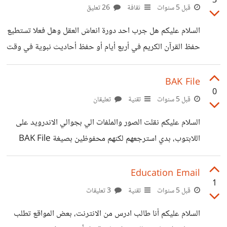
3
قبل 5 سنوات
ثقافة
26 تعليق
السلام عليكم هل جرب احد دورة انعاش العقل وهل فعلا تستطيع
حفظ القرآن الكريم في أربع أيام أو حفظ أحاديث نبوية في وقت
قياسي كعشر أيام أو 5000 كلمة في اللغة الإنجليزية؟ هل فعلا
هذا ممكن ؟ أتمنى تقديم النصحية
BAK File
0
قبل 5 سنوات
تقنية
تعليقان
السلام عليكم نقلت الصور والملفات الي بجوالي الاندرويد على
اللابتوب، بدي استرجعهم لكنهم محفوظين بصيغة BAK File
مش عارف كيف افتحهم ؟ ممكن حد يساعدني
Education Email
1
قبل 5 سنوات
تقنية
3 تعليقات
السلام عليكم أنا طالب ادرس من الانترنت، بعض المواقع تطلب