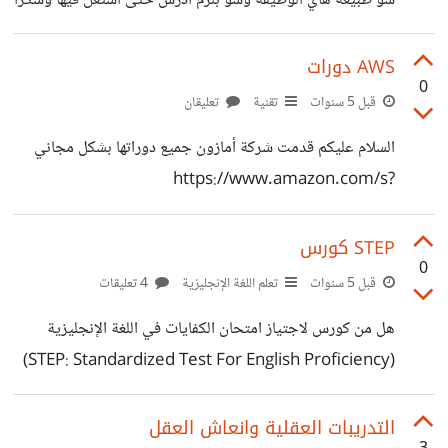
شو طبيعة هاي الوظيفة وشو بلزم أدرس حتى أشتغل فيها وشكرا
AWS دورات
0
قبل 5 سنوات
تقنية
تعليقان
السلام عليكم قدمت شركة أمازون جميع دوراتها بشكل مجاني
https://www.amazon.com/s?
rh=p_27%3AAWS+Training+%26+Certification&la
nguage=en_US&linkCode=sl2&linkId=2b5bf8120
STEP كورس
0
bdacf23c2ea3c1bb893351a&tag=google0af1-
قبل 5 سنوات
تعلم اللغة الإنجليزية
4 تعليقات
20&ref=as_li_ss_tl لما أحاول أشتري أي كورس فيهم ما
هل من كورس لاجتياز امتحان الكفايات في اللغة الإنجليزية
بزبط بعطيني هيك، إذا حد بعرف يا ريت يحكيلي
(STEP: Standardized Test For English Proficiency)
https://suar.me/o7Bl7
التدريبات العقلية وانعاش العقل