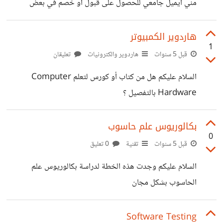
مني ايميل جامعي للحصول على قبول أو خصم في بعض
التدريبات المخصصة للطلاب، كيف يمكنني الحصول على ايميل
جامعي؟
هاردوير الكمبيوتر
1
قبل 5 سنوات
هاردوير والكترونيات
تعليقان
السلام عليكم هل من كتاب أو كورس لتعلم Computer
Hardware بالتفصيل ؟
بكالوريوس علم حاسوب
0
قبل 5 سنوات
تقنية
0 تعليق
السلام عليكم وجدت هذه الخطة لدراسة بكالوريوس علم
الحاسوب بشكل مجان
https://github.com/ossu/computer-science هل
فعلا هذا البرنامج يشمل مواد علم الحاسوب ؟ هل من أحد قام
Software Testing