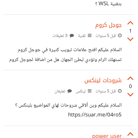
بتقنية WSL ؟
جوجل كروم
1
قبل 5 سنوات
تقنية
3 تعليقات
السلام عليكم افتح علامات تبويب كثيرة في جوجل كروم
تستهلك الرام وتؤدي لبطئ الجهاز، هل من اضافة لجوجل كروم
تعمل على اطفاء علامة التبويب الغير مستخدمة؟ أم هل من حل
آخر لهذه المشكلة ؟ وشكرا
شروحات لينكس
0
قبل 5 سنوات
لينكس
تعليقان
السلام عليكم وين ألاقي شروحات لهاي المواضيع بلينكس ؟
https://suar.me/04ro5
power user