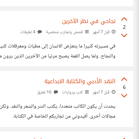
تصريحات مؤججة للوضع وغياب أطراف مهدئة؟
نجاحي في نظر الآخرين
2
قبل 7 أشهر
قصص وتجارب شخصية
4 تعليقات
في مسيرته كثيرا ما يتعرّض الانسان إلى مطبات ومعرقلات كثي
والنجاح. ولما يصل القمة يصبح مرئيا من الآخرين الذين يرون
الجزء المخفي عنهم حيث اجتهد وثابر وواجه الصعوبات. متى يح
النقد الأدبي والكتابة الابداعية
6
قبل 7 أشهر
كتب وروايات
16 تعليق
يحدث أن يكون الكاتب متعددا، يكتب النثر والشعر والنقد. ولكن 
مجالات أخرى. أفيدوني من تجاربكم الخاصة في الكتابة.