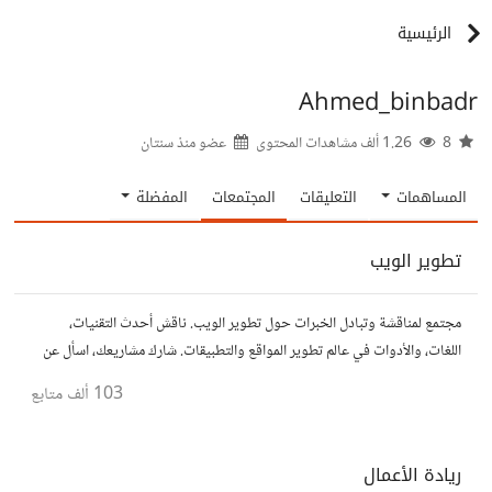
الرئيسية
Ahmed_binbadr
8
1.26 ألف مشاهدات المحتوى
عضو منذ
سنتان
المساهمات
التعليقات
المجتمعات
المفضلة
تطوير الويب
مجتمع لمناقشة وتبادل الخبرات حول تطوير الويب. ناقش أحدث التقنيات،
اللغات، والأدوات في عالم تطوير المواقع والتطبيقات. شارك مشاريعك، اسأل عن
نصائح، وتعاون مع مطورين محترفين وهواة.
103 ألف
متابع
ريادة الأعمال