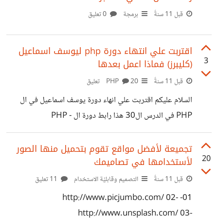
قبل 11 سنةً
برمجة
0 تعليق
اقتربت علي انتهاء دورة php ليوسف اسماعيل
3
(كليبرز) فماذا اعمل بعدها
قبل 11 سنةً
PHP
20 تعليق
السلام عليكم اقتربت علي انهاء دورة يوسف اسماعيل في ال
PHP في الدرس ال30 هذا رابط دورة ال PHP -
https://www.youtube.com/playlist?
list=PLEC282074E53B9FEF هل بعد اكمالي للدورة ادخل
تجميعة لأفضل مواقع تقوم بتحميل منها الصور
20
لأستخدامها في تصاميمك
علي المستوي المتقدم من ال PHP وهذا الرابط الخاص بها -
http://www.php-
قبل 11 سنةً
التصميم وقابليّة الاستخدام
11 تعليق
cliprz.com/show_PHP_Advanced_Tutorials.html
01- http://www.picjumbo.com/ 02-
ام تنصحوني بشيئ اخر ؟
http://www.unsplash.com/ 03-