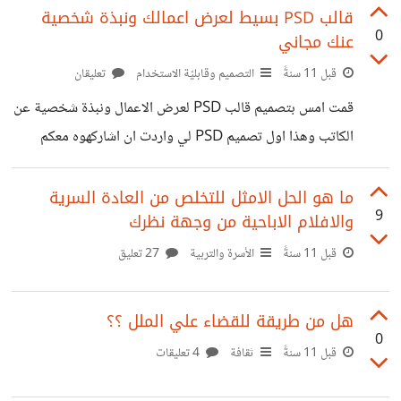
قالب PSD بسيط لعرض اعمالك ونبذة شخصية
0
عنك مجاني
قبل 11 سنةً
التصميم وقابليّة الاستخدام
تعليقان
قمت امس بتصميم قالب PSD لعرض الاعمال ونبذة شخصية عن
الكاتب وهذا اول تصميم PSD لي واردت ان اشاركهوه معكم
واعرف ارائكم الملف مرفق معهوه الخطوط المستخدمة في
التصميم والــ PSD طبعاً :) > للتحميل :
ما هو الحل الامثل للتخلص من العادة السرية
9
والافلام الاباحية من وجهة نظرك
http://bit.ly/1E6Zurd > للمعاينة :
http://bit.ly/1TVG5k9
قبل 11 سنةً
الأسرة والتربية
27 تعليق
هل من طريقة للقضاء علي الملل ؟؟
0
قبل 11 سنةً
ثقافة
4 تعليقات