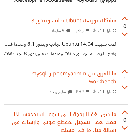
development-course-learn-by-building-apps/
مشكلة توزيعة Ubunt بجانب ويندوز 8
0
قبل 11 سنةً
لينكس
5 تعليقات
قمت بتثبيت Ubuntu 14.04 بجانب ويندوز 8.1 وعندما قمت
بفتح القرص لم اجد اي ملفات وعندما افتح ويندوز 8 اجد ملفات
كاملة قمت ايضاً بتحميل متصفح Google chrome قمت
بأعادة تشغيل الجهاز لم اجد المتصفح والاعدادات كما لم اقم
ما الفرق بين phpmyadmin و mysql
1
workbench
بتعديلها وعندما تفتح توزيعة Ubuntu تظهر لي هذه الرسالة
http://i.imgur.com/kGaqYCz.png
قبل 11 سنةً
PHP
تعليق واحد
ما هي لغة البرمجة التي سوف استخدمها اذا
0
قمت بعمل تسجيل لمقطع صوتي وارساله في
رسالة مثل ما في مسنجر