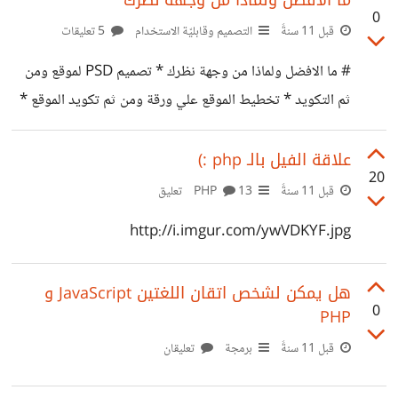
0
قبل 11 سنةً
التصميم وقابليّة الاستخدام
5 تعليقات
# ما الافضل ولماذا من وجهة نظرك * تصميم PSD لموقع ومن
ثم التكويد * تخطيط الموقع علي ورقة ومن ثم تكويد الموقع *
تكويد الموقع من دون تخطيط او تصميم مسبق
علاقة الفيل بالـ php :)
20
قبل 11 سنةً
PHP
13 تعليق
http://i.imgur.com/ywVDKYF.jpg
هل يمكن لشخص اتقان اللغتين JavaScript و
0
PHP
قبل 11 سنةً
برمجة
تعليقان