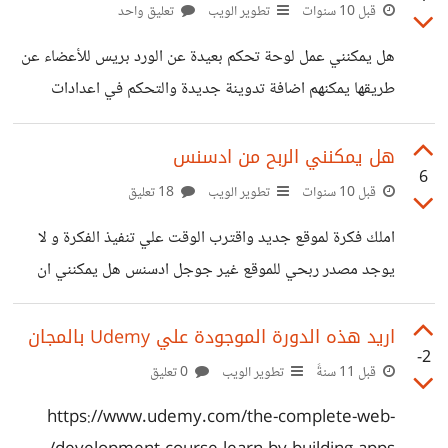
قبل 10 سنوات
تطوير الويب
تعليق واحد
هل يمكنني عمل لوحة تحكم بعيدة عن الورد بريس للأعضاء عن
طريقها يمكنهم اضافة تدوينة جديدة والتحكم في اعدادات
الحساب و صفحة لتسجيل الدخول و التسجيل في الموقع ام
يجب التسجيل بحساب ورد بريس للأعضاء ^_^
هل يمكنني الربح من ادسنس
6
قبل 10 سنوات
تطوير الويب
18 تعليق
املك فكرة لموقع جديد واقترب الوقت علي تنفيذ الفكرة و لا
يوجد مصدر ربحي للموقع غير جوجل ادسنس هل يمكنني ان
اعتمد علي ادسنس للحصول علي ارباح كافية تغطي مصروفات
المشروع
اريد هذه الدورة الموجودة علي Udemy بالمجان
-2
قبل 11 سنةً
تطوير الويب
0 تعليق
https://www.udemy.com/the-complete-web-