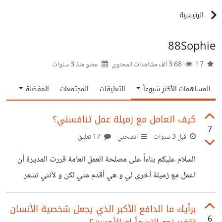
الرئيسية
88Sophie
17
3.68 ألف مشاهدات المحتوى
عضو منذ
3 سنوات
المساهمات الأكثر شيوعاً
التعليقات
المجتمعات
المفضلة
كيف اتعامل مع زميلة عمل تنافسني؟
7
قبل 3 سنوات
انصحني
17 تعليق
السلام عليكم بناءاً على مصلحة العمل العامة قررت المديرة أن
اعمل مع زميلة أخرى لي و هي أقدم مني لكن و لأنني تشعر
بالمنافسة اتجاهي كوني من الجيل الجديد و ادائي لا يقل عن
ادائها في العمل بل و سبقتها هذا العام هي بدأت تضغط عليّ
برأيك ما الدافع الأكبر الذي يجعل شخصية الأنسان
6