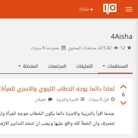
شارك
4Aisha
12
5.42 ألف مشاهدات المحتوى
عضو منذ
8 سنوات
المساهمات
التعليقات
المجتمعات
المفضلة
لماذا دائما يوجه الخطاب التربوي والاسري للمرأة
6
قبل 5 سنوات
الأسرة والتربية
تعليقان
عندما اقرأ بالتربية والاسرة دائما يكون الخطاب موجه للمرأة 
تتصرف وان الخطأ كله واقع عليها ويجب ان تتخذ التدابير الازمة
محتوى يخاطب الرجال؟ هل لان المرأة هي من تسعى دوما لانج