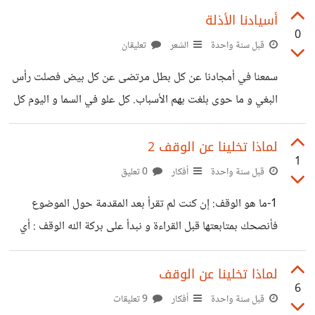
الأصول لهذه العقيدة لذا ما هي السلفية؟ و من هم السلفيون؟
أسيادنا الأذلة
0
زمتى سموا بهذا الاسم؟ كلمة السلفية تنحدر من كلمة السلف وهم
قبل سنة واحدة
الشعر
تعليقان
مجموعة من الناس الذين أثنى عليهم رسول الله صلى الله عليه و
سمعنا في أمجادنا عن كل بطل مرتضى عن كل بيض فصلت رأس
سلم في حديثه:" خير الناس قرني ثم الذين يلونهم ثم الذين
البغي و ما حوى بلغت بهم الأسباب. كل علو في السما و اليوم كل
يلونهم..."رواه البخاري
من قال. قولهم من أسافلة الورى فزخرفوا لهم المسجد وأمروا
برأي النهى و قالوا لأهل الأرض. نرجوا من الله الرضا و اليوم
لماذا تخلينا عن الوقف 2
1
بسلم الذليل و خسران الحقير ينادى بأن الويل لكل من أراد أن
قبل سنة واحدة
أفكار
0 تعليق
تكون الشهادة دعوهم أن من حمق معارضة لدول كانت فائقة و
1-ما هو الوقف: إن كنت لم تقرأ بعد المقدمة حول الموضوع
أمر الولي مطاع و ما. أكملوا آياتها أذللتم دين
فأنصحك بمتابعتها قبل القراءة و نبدأ على بركة الله الوقف : أي
حبس الأصل وتسبيل المنفعة حيث أن مطلق معناها هو صدقة
جارية نقوم فيها بإعطاء عين غير مستهلكة تسبيلا لمنفعة عامة
لماذا تخلينا عن الوقف
6
المسلمين في موضوع معين يضع شرطه صاحب العين. لشرح:
قبل سنة واحدة
أفكار
9 تعليقات