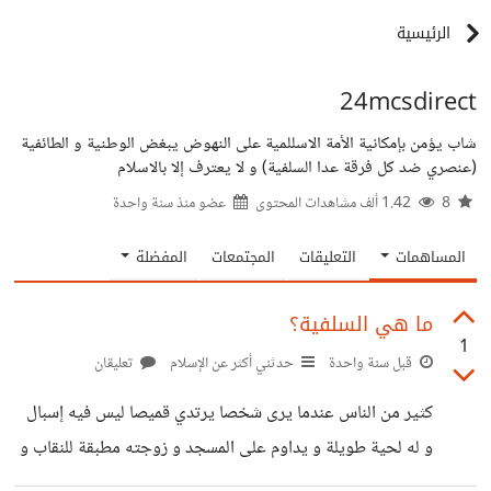
الرئيسية
24mcsdirect
شاب يؤمن بإمكانية الأمة الاسللمية على النهوض يبغض الوطنية و الطائفية
(عنصري ضد كل فرقة عدا السلفية) و لا يعترف إلا بالاسلام
8
1.42 ألف مشاهدات المحتوى
عضو منذ
سنة واحدة
المساهمات
التعليقات
المجتمعات
المفضلة
ما هي السلفية؟
1
قبل سنة واحدة
حدثني أكثر عن الإسلام
تعليقان
كثير من الناس عندما يرى شخصا يرتدي قميصا ليس فيه إسبال
و له لحية طويلة و يداوم على المسجد و زوجته مطبقة للنقاب و
يتهمه الجميع بالداعشية رفم بغضه لهم.حتى السلفيون لا يعرفون