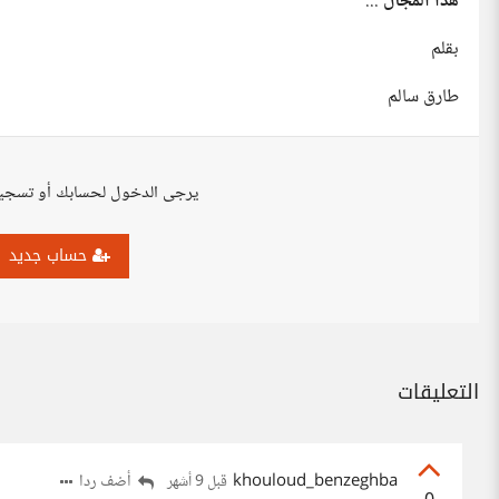
هذا المجال
...
بقلم
طارق سالم
يرجى الدخول لحسابك أو تسجي
حساب جديد
التعليقات
khouloud_benzeghba
أضف ردا
قبل 9 أشهر