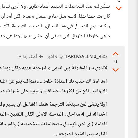
0
نشكر لك هذه الملاحظات الجيدد أستاذ طارق، ولا أدري لماذا ي
كان مترجمها بهذا الاسم مثل طارق عثمان وغيره، لكن أود 
ولكنه ينوي الدخول في هذا المجال، بالتحديد الترجمة الكتابي
ماهي خارطة الطريق التي ينبغي أن يمشي عليها، وما هي معايي
TAREKSALEM0_985
أضف ردا
قبل 9 أشهر
0
لاادرى سر المفارقة بين اسمى والترجمة هههه ولكن ربما ص
اود اولا الترحيب بك استاذة خلود .. وسؤالك ينم عن رغب
الابواب ولكن من اكثرها مصداقية ومبنية على خبرات صاد
اولا ينبغى لمن سيتخذ الترجمة شغله الشاغل ان يسير وف
اختزاله فى 4 مراحل : المرحلة الاولى اتقان اللغتي
العامة (اى نص لايحمل مصطلحات متخصصة ) والمرحلة ال
التاءسيس المتين للمترجم ...