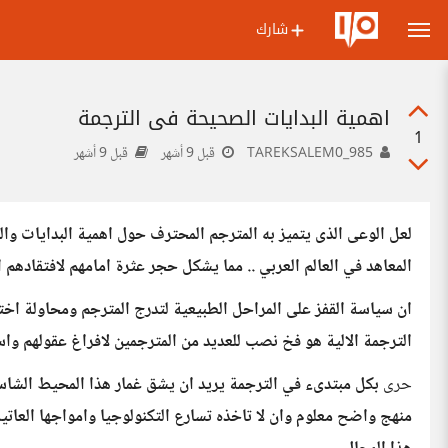
شارك
اهمية البدايات الصحيحة في الترجمة
1
TAREKSALEM0_985
قبل 9 أشهر
قبل 9 أشهر
لعل الوعى الذى يتميز به المترجم المحترف حول اهمية البدايات وا
المعاهد في العالم العربي .. مما يشكل حجر عثرة امامهم لافتقادهم ا
ان سياسة القفز على المراحل الطبيعية لتدرج المترجم ومحاولة اخت
الترجمة الالية هو فخ نصب للعديد من المترجمين لافراغ عقولهم واست
حرى
بكل مبتدىء في الترجمة يريد ان يشق غمار هذا المحيط الشاسع
منهج واضح معلوم وان لا تاخذه تسارع التكنولوجيا وامواجها العات