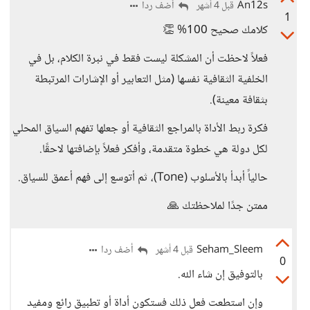
An12s
أضف ردا
قبل 4 أشهر
1
كلامك صحيح 100% 👏
فعلاً لاحظت أن المشكلة ليست فقط في نبرة الكلام، بل في
الخلفية الثقافية نفسها (مثل التعابير أو الإشارات المرتبطة
بثقافة معينة).
فكرة ربط الأداة بالمراجع الثقافية أو جعلها تفهم السياق المحلي
لكل دولة هي خطوة متقدمة، وأفكر فعلاً بإضافتها لاحقًا.
حالياً أبدأ بالأسلوب (Tone)، ثم أتوسع إلى فهم أعمق للسياق.
ممتن جدًا لملاحظتك 🙏
Seham_Sleem
أضف ردا
قبل 4 أشهر
0
بالتوفيق إن شاء الله.
وإن استطعت فعل ذلك فستكون أداة أو تطبيق رائع ومفيد