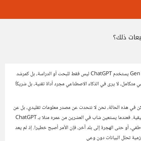
في تصريح لافت، قال سام ألتمان، الرئيس التنفيذي لـ OpenAI، إن Gen Z يستخدم ChatGPT ليس فقط للبحث أو الدراسة، بل كمرشد
ي متكامل، لا يرى في الذكاء الاصطناعي مجرد أداة تقنية، بل شريكًا
 لكن في هذه الحالة، نحن لا نتحدث عن مصدر معلومات تقليدي، بل عن
نموذج لغوي تم تدريبه على مليارات النصوص، دون وعي أو تجربة حقيقية. فعندما يستعين شاب في العشرين من عمره مثلا بـ ChatGPT
في، أو حتى الهجرة إلى بلد آخر، فإن الأمر أصبح خطيرا. إذ لم يعد
رزمية تحلل البيانات دون وعي