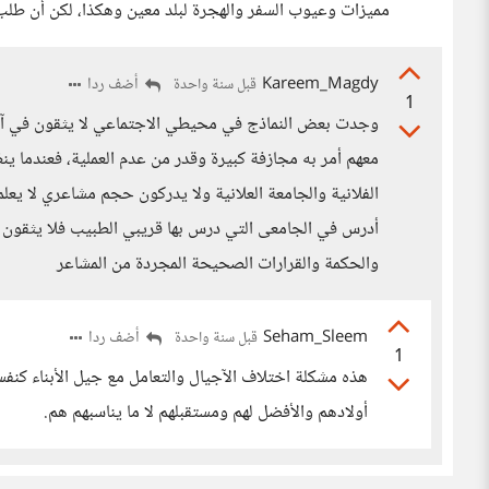
مميزات وعيوب السفر والهجرة لبلد معين وهكذا، لكن أن طلب م
Kareem_Magdy
أضف ردا
قبل سنة واحدة
1
وجدت بعض النماذج في محيطي الاجتماعي لا يثقون في آراء 
معهم أمر به مجازفة كبيرة وقدر من عدم العملية، فعندما ينظ
الفلانية والجامعة العلانية ولا يدركون حجم مشاعري لا يع
أدرس في الجامعى التي درس بها قريبي الطبيب فلا يثقون ب
والحكمة والقرارات الصحيحة المجردة من المشاعر
Seham_Sleem
أضف ردا
قبل سنة واحدة
1
هذه مشكلة اختلاف الآجيال والتعامل مع جيل الأبناء كنفس
أولادهم والأفضل لهم ومستقبلهم لا ما يناسبهم هم.