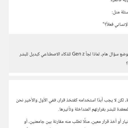
ؤية قاصرة
سئلة مثل:
إنساني فعلاً؟"
كلامك صحيح أستاذ محمد أنا أتفق معك، لكن نحتاج أيضًا لوضع سؤال هام، لماذا لجأ Gen z للذكاء الاصطناعي كبديل للبشر
؟
لكن لا يجب أبدًا استخدامه كمُتخذ قرار، ففي الأول والأخير نحن
معقدة للبشر بقرارتهم المتداخلة وتأثيرها.
ر أو أخذ قرار معين، مثلًا تطلب منه مقارنة بين جامعتين، أو