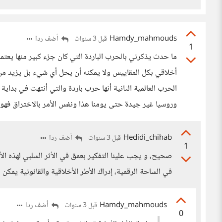
Hamdy_mahmouds
أضف ردا
قبل 3 سنوات
1
ما حدث يذكرني بالحرب الباردة التي كان جزء كبير منها يعتمد
أخلاقي بكل المقاييس ولا يمكنه أن يحل أي شيء بل يزيد من 
الحرب العالمية الثانية أنها حرب باردة والتي أنتهت في بداي
وروسيا غير جيدة حتى يومنا هذا ونفس الأمر بالاختراق فهو
Hedidi_chihab
أضف ردا
قبل 3 سنوات
1
صحيح، و يجب علينا التفكير بعمق في الأثر السلبي لهذه ا
في الساحة الرقمية، إدراك الأطر الأخلاقية والقانونية يمك
Hamdy_mahmouds
أضف ردا
قبل 3 سنوات
0