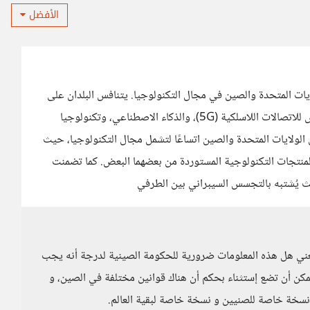
الأفضل
يات المتحدة والصين في مجال التكنولوجيا. يتنافس البلدان على
الهيمنة في عدة مجالات تكنولوجية، مثل تقنية الجيل الخامس للاتصالات اللاسلكية (5G)، والذكاء الاصطناعي، وتكنولوجيا
الولايات المتحدة والصين اتساعًا لتشمل مجال التكنولوجيا، حيث
نتجات التكنولوجية المستوردة من بعضهما البعض. كما تضمنت
يث يُشتبه بالتجسس السيبراني بين الطرفي
عني هل هذه المعلومات ضرورية للحكومة الصينية لدرجة أنه يجب
مكن أن تضع إستثناء بحكم أن هناك قوانين مختلفة في الصين، و
 نسخة خاصة للصنيين و نسخة خاصة لبقية العالم.