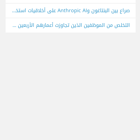
صراع بين البنتاغون وAnthropic AI على أخلاقيات استخدام الذكاء الاصطناعي
التخلص من الموظفين الذين تجاوزت أعمارهم الأربعين في مجالات التقنية