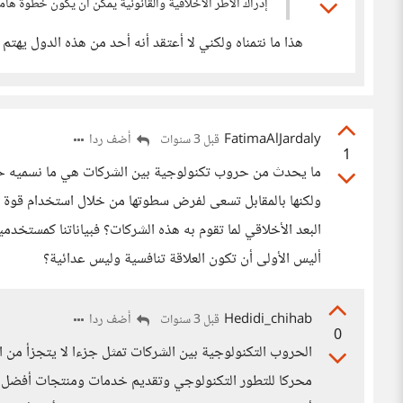
إدراك الأطر الأخلاقية والقانونية يمكن أن يكون خطوة هامة
هذا ما نتمناه ولكني لا أعتقد أنه أحد من هذه الدول يهتم 
FatimaAlJardaly
أضف ردا
قبل 3 سنوات
1
ما يحدث من حروب تكنولوجية بين الشركات هي ما نسميه حرفيًّ
ولكنها بالمقابل تسعى لفرض سطوتها من خلال استخدام قوة ال
البعد الأخلاقي لما تقوم به هذه الشركات؟ فبياناتنا كمستخ
أليس الأولى أن تكون العلاقة تنافسية وليس عدائية؟
Hedidi_chihab
أضف ردا
قبل 3 سنوات
0
الحروب التكنولوجية بين الشركات تمثل جزءا لا يتجزأ من ال
محركا للتطور التكنولوجي وتقديم خدمات ومنتجات أفضل لل