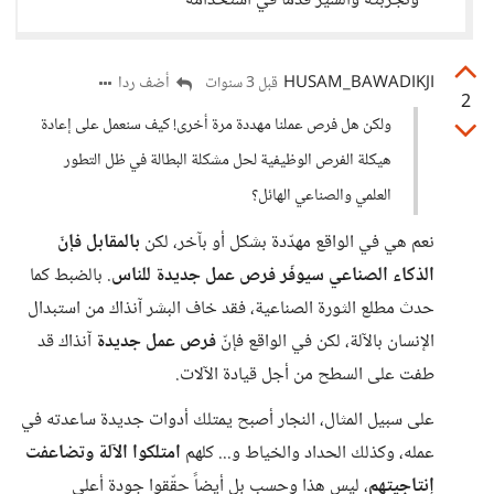
وتجربته والسير قدمأ في استخدامه
HUSAM_BAWADIKJI
أضف ردا
قبل 3 سنوات
2
ولكن هل فرص عملنا مهددة مرة أخرى! كيف سنعمل على إعادة
هيكلة الفرص الوظيفية لحل مشكلة البطالة في ظل التطور
العلمي والصناعي الهائل؟
نعم هي في الواقع مهدّدة بشكل أو بآخر، لكن
بالمقابل فإنّ
الذكاء الصناعي سيوفّر فرص عمل جديدة للناس
. بالضبط كما
حدث مطلع الثورة الصناعية، فقد خاف البشر آنذاك من استبدال
الإنسان بالآلة، لكن في الواقع فإنّ
فرص عمل جديدة
آنذاك قد
طفت على السطح من أجل قيادة الآلات.
على سبيل المثال، النجار أصبح يمتلك أدوات جديدة ساعدته في
عمله، وكذلك الحداد والخياط و... كلهم
امتلكوا الآلة وتضاعفت
إنتاجيتهم
، ليس هذا وحسب بل أيضاً حقّقوا جودة أعلى