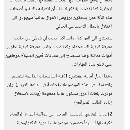
وكما ان لواقع اقترانته مع أصحاب المشاريع الصغيرة تأثيرات
ايجابية كما تفضلت بالذكر لا شك أن اقترانه بالآلة وبأصحاب
هذه الآلة ممن يتحكون برؤوس الأموال عالمياً سيؤودي الى
اختلال بالنظام الاجتماعي الحالي.
سنحتاج الى المواكبة، والمواكبة يجب أن تُغطى من جانب
معرفة كيفية الاستخدام وكذلك من جانب معرفة كيفية تطوير
أدوات مماثلة وهنا سنحتاج إلى مساقات تُعين الطلبة/الموظفين
على تعلم هذه المهارات.
وهذا الحل أمامه عقبتين: 1)قلة المؤسسات الداعمة للتعليم
والتثقيف في هذه الموضوعات (خاصةً في عالمنا العربي)، وإن
توفرت بلغات أخرى ستكون غالباً مدفوعة (وذلك لإستغلال
زيادة الطلب المُتوقعة)
2)غياب المناهج التعليمية العربية عن مواكبة الثورة الرقمية،
فكيف لها أن تبدأ بتضمين موضوعات الثورة التكنولوجية.