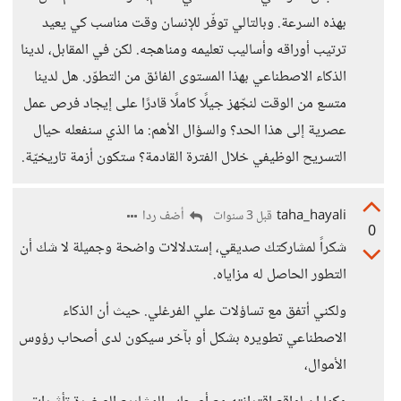
بهذه السرعة. وبالتالي توفّر للإنسان وقت مناسب كي يعيد
ترتيب أوراقه وأساليب تعليمه ومناهجه. لكن في المقابل، لدينا
الذكاء الاصطناعي بهذا المستوى الفائق من التطوّر. هل لدينا
متسع من الوقت لنجّهز جيلًا كاملًا قادرًا على إيجاد فرص عمل
عصرية إلى هذا الحد؟ والسؤال الأهم: ما الذي سنفعله حيال
التسريح الوظيفي خلال الفترة القادمة؟ ستكون أزمة تاريخيّة.
taha_hayali
أضف ردا
قبل 3 سنوات
0
شكراً لمشاركتك صديقي، إستدلالات واضحة وجميلة لا شك أن
التطور الحاصل له مزاياه.
ولكني أتفق مع تساؤلات علي الفرغلي. حيث أن الذكاء
الاصطناعي تطويره بشكل أو بآخر سيكون لدى أصحاب رؤوس
الأموال،