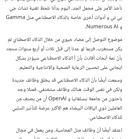
نأخذ الأمر على محمل الجد، اليوم بدأنا نلحظ تقنية تشات جي
بي تي و أدوات أخرى خاصة بالذكاء الاصطناعي مثل Gamma
و Numerous AI.
موضوع التوصل إلى مضاد حيوي من خلال الذكاء الاصطناي لم
يكن مستغرب، فربما لو عدنا إلى قبل ثلاث أو أربع سنوات سنجد
بأنّ ثمة أبحاث أفادت بأنّ أ الذكاء الاصطناعي سيؤثر بشكل
ايجابي على تحسين الرعاية الصحية والانتاجية والتعليم.
وسمعت أيضًا بأنّ الذكاء الاصطناعي قد يخلق وظائف جديدة
ولكن في نفس الوقت هنالك وظائف ستختفي، فمثلا وجد
باحثون من جامعة بنسلفانيا و OpenAI أن من يصنف من
العاملين ذوي الياقات البيضاء هم الأكثر عرضة للتأثير السلبي
للذكاء الاصطناعي.
اعتقد أيضًا أنّ وظائف مثل المحاسبة، ومن يعمل في مجال