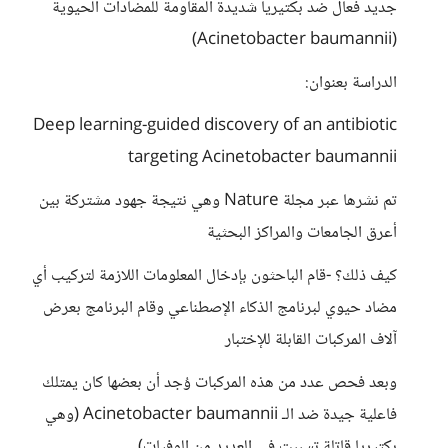
جديد فعال ضد بكتيريا شديدة المقاومة للمضادات الحيوية
(Acinetobacter baumannii)
الدراسة بعنوان:
Deep learning-guided discovery of an antibiotic
targeting Acinetobacter baumannii
تم نشرها عبر مجلة Nature وهي نتيجة جهود مشتركة بين
أعرق الجامعات والمراكز البحثية
كيف ذلك؟ -قام الباحثون بإدخال المعلومات اللازمة لتركيب أي
مضاد حيوي لبرنامج الذكاء الإصطناعي وقام البرنامج بعرض
آلاف المركبات القابلة للإختبار
وبعد فحص عدد من هذه المركبات وُجد أن بعضها كان يمتلك
فاعلية جيدة ضد الـ Acinetobacter baumannii (وهي
بكتيريا قاتلة تسببت في العديد من الوفيات)