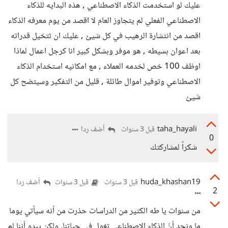
عليك لو استخدمت الذكاء الاصطناعي , هذه البدايه للذكاء
الاصطناعي الفعلي لم يتجاوز العام لا اقصد من يوم معرفه الذكاء
اقصد من انتشارة الرهيب في كل شيئ , عليك ان تتخيل قدراته
بعد اعوان بسيطه , هو موفر وبشكل كبير انا كرجل اعمال لماذا
اوظف 100 خص لخدمه العملاء , مع امكانيه استخدام الذكاء
الاصطناعي وتوفير اموال طائلة , قليل من التفكير وسيتضح كل
شيئ
taha_hayali
أضف ردا
قبل 3 سنوات
0
شكراً لمشاركتك
huda_khashan19
أضف ردا
قبل 3 سنوات
قبل 3 سنوات
2
من سنوات يا طه الكثير من الدراسات حذرت من أنه سيأتي يوما
ما ونجد أنّ الذكاء الإصطناعي تغول في حياتنا، ولكن يبدو أننا لم