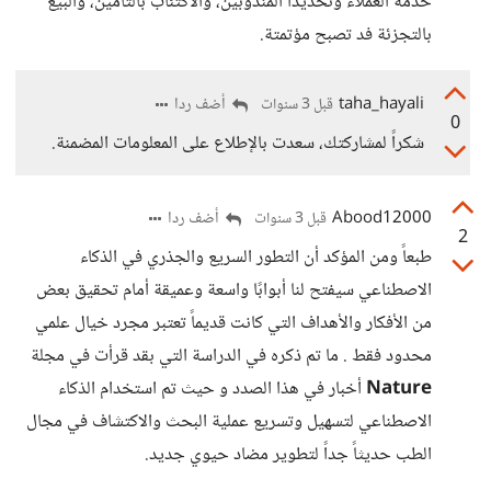
خدمة العملاء وتحديدًا المندوبين، والاكتئاب بالتأمين، والبيع
بالتجزئة فد تصبح مؤتمتة.
taha_hayali
أضف ردا
قبل 3 سنوات
0
شكراً لمشاركتك، سعدت بالإطلاع على المعلومات المضمنة.
Abood12000
أضف ردا
قبل 3 سنوات
2
طبعاً ومن المؤكد أن التطور السريع والجذري في الذكاء
الاصطناعي سيفتح لنا أبوابًا واسعة وعميقة أمام تحقيق بعض
من الأفكار والأهداف التي كانت قديماً تعتبر مجرد خيال علمي
محدود فقط . ما تم ذكره في الدراسة التي بقد قرأت في مجلة
Nature
أخبار في هذا الصدد و حيث تم استخدام الذكاء
الاصطناعي لتسهيل وتسريع عملية البحث والاكتشاف في مجال
الطب حديثاً جداً لتطوير مضاد حيوي جديد.