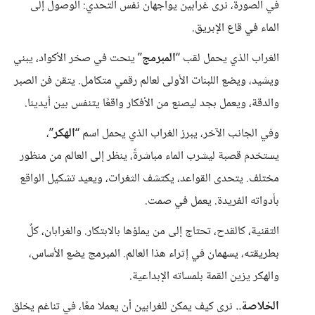
في الصورة، نرى غرابين يواجهان نفس التحدي: الوصول إلى
الماء في قاع الإبريق.
الغراب الذي يحمل لقب “
المبرمج
” ينحت في صخر الأكواد، يبني
ويشيد، ويضع اللبنات الأولى لعالم رقمي متكامل. يتقن فن الصبر
والدقة، ويعمل بجد ليصنع من الأفكار واقعًا يتنفس بين أيدينا.
وفي الجانب الآخر، يبرز الغراب الذي يحمل اسم “
الهكر
”،
يستخدم قصبة ليشرب الماء مباشرةً، ينظر إلى العالم من منظور
مختلف. يتحدى القواعد، يكتشف الثغرات، ويعيد تشكيل الواقع
بأدواته الفريدة. يعمل في صمت.
التقنية، كالقدح، تحتاج إلى من يملؤها بالابتكار. والغرابان، كلٌ
بطريقته، يسهمان في إثراء هذا العالم. المبرمج يضع الأساس،
والهكر يزين القمة بلمساته الإبداعية.
الخلاصة..
نرى كيف يمكن للغرابين أن يعملا معًا، في تناغم يخلق