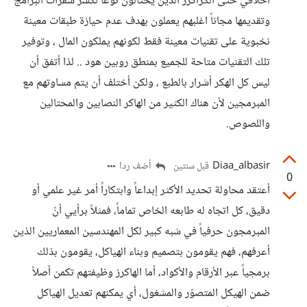
أخلاقي حتى الكراكرز الذين يحتالون نوعاً لكسر شفرات البرامج
وتقديمها مجاناً اغلبهم يعملون بهدف عدم حيازة طبقات معينة
نخبوية على تقنيات معينة فقط لكونهم يملكون المال ، وتوفير
تلك التقنيات متاحة للجميع بمنطق روبين هود .. لذا أتفق أن
ليس كل الهكر أشرار بالطبع ، ولكن أختلف أن يتم مساوتهم مع
المبرمجين لأن هناك الكثير من الهاكر النصابين والمحتالين
واللصوص.
Diaa_albasir
أضف ردا
قبل سنتين
0
أعتقد محاولة تحديد الأكثر إبداعاً وابتكاراً أمر غير علمي أو
دقيق، كل اتجاه له طابعه الخاص تماماً، فمثلاً برأيي أنّ
المبرمجون حرفياً في شبه كبير لكل المهندسين المعماريين الذين
أعرفهم، فهم يقومون بتصميم وبناء الهياكل، يقومون بذلك
برمجياً عبر الأرقام والأكواد، أما الهاكرز وظيفتهم تكمن أصلاً
ضمن الهيكل المتصوّر والمشغول، أي يمكنهم تعديل الهياكل