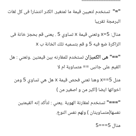
"="
تستخدم لتعيين قيمة ما لمتغير. الكثر انتشارا فى كل لغات
البرمجة تقريبا
مثال: x=5 وتعني قيمة x تساوي 5 . يعنى قم بحجز خانة فى
الزاكرة ضع فيه 5 و قم بتسميه تلك الخانة ب x
"==" هى الكميزان
تستخدم للمقارنه بين قيمتين .وتعني : هل
القيم على جانبى == متساوية ام لا
مثل x==5 وهنا تعني فحص قيمة x هل هي تساوي 5 ومن
اخواتها ايضا (اكبر من و اصغير من )
"==="
تستخدم لمقارنة الهوية .يعني : لتأكد إنه القيمتين
نفسها(متساويتان ) ولهم نفس النوع.
مثال 5===5