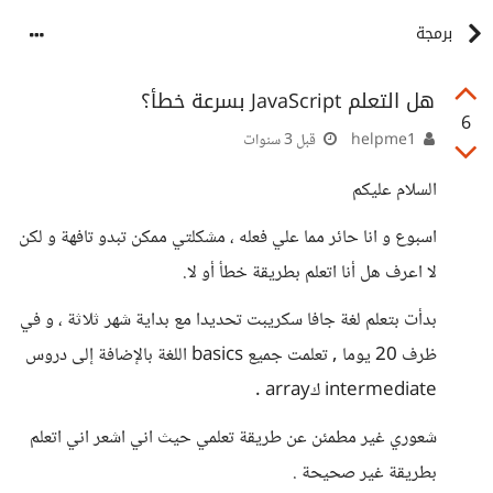
برمجة
هل التعلم JavaScript بسرعة خطأ؟
6
helpme1
قبل 3 سنوات
السلام عليكم
اسبوع و انا حائر مما علي فعله ، مشكلتي ممكن تبدو تافهة و لكن
لا اعرف هل أنا اتعلم بطريقة خطأ أو لا.
بدأت بتعلم لغة جافا سكريبت تحديدا مع بداية شهر ثلاثة ، و في
ظرف 20 يوما , تعلمت جميع basics اللغة بالإضافة إلى دروس
intermediate كarray .
شعوري غير مطمئن عن طريقة تعلمي حيث اني اشعر اني اتعلم
بطريقة غير صحيحة .