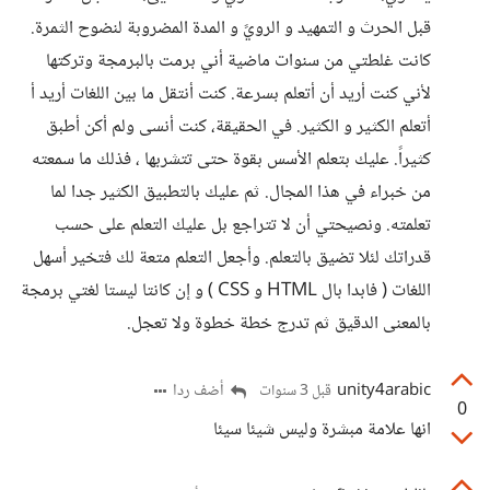
قبل الحرث و التمهيد و الرويً و المدة المضروبة لنضوح الثمرة.
كانت غلطتي من سنوات ماضية أني برمت بالبرمجة وتركتها
لأني كنت أريد أن أتعلم بسرعة. كنت أنتقل ما بين اللغات أريد أ
أتعلم الكثير و الكثير. في الحقيقة، كنت أنسى ولم أكن أطبق
كثيراً. عليك بتعلم الأسس بقوة حتى تتشربها ، فذلك ما سمعته
من خبراء في هذا المجال. ثم عليك بالتطبيق الكثير جدا لما
تعلمته. ونصيحتي أن لا تتراجع بل عليك التعلم على حسب
قدراتك لئلا تضيق بالتعلم. وأجعل التعلم متعة لك فتخير أسهل
اللغات ( فابدا بال HTML و CSS ) و إن كانتا ليستا لغتي برمجة
بالمعنى الدقيق ثم تدرج خطة خطوة ولا تعجل.
unity4arabic
أضف ردا
قبل 3 سنوات
0
انها علامة مبشرة وليس شيئا سيئا