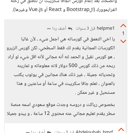
وأنصحك بعد إتمام كورس الجافا سكريبت أن تنطلق في رحلة
الفرايموورك (الBootstrap و React أو Vue.js وغيرها).
helpme1
أضف ردا
قبل 3 سنوات
1
يا اخي التعمق في كورساته هي اجمل شيء ، لأن غالبا
الكورسات المجانية يقدم لك فقط السطحي، لكن كورس الزيرو
، هو كورس ثقيل و الحمد لله أنه مجاني لأنه اقل شيء لو أراد
ربحه من ذلك كورس 500 دولار لانه معلوماته و تمارينه
وتحدياته جميلة ، غير ذلك هناك مجانين في يوتوب يكتب
بالعنوان ، تعلم جافا سكريبت في ساعة أو ساعتين و هذا
مستحيل و غير ممكن .
بخصوص رياكت و دروسه وجدت موقع سعودي اسمه منصة
سطر يقدم تعليم مجاني عنه محتوى 12 ساعة ، و يبدو جميلا
Abdelouhab_bmrf
أضف ردا
قبل 3 سنوات