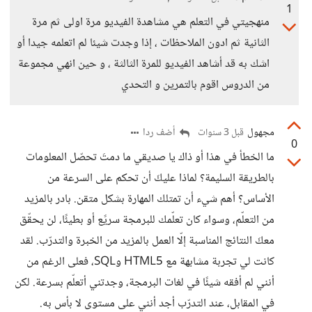
1
منهجيتي في التعلم هي مشاهدة الفيديو مرة اولى ثم مرة
الثانية ثم ادون الملاحظات ، إذا وجدت شيئا لم اتعلمه جيدا أو
اشك به قد أشاهد الفيديو للمرة الثالثة ، و حين انهي مجموعة
من الدروس اقوم بالتمرين و التحدي
مجهول
أضف ردا
قبل 3 سنوات
0
ما الخطأ في هذا أو ذاك يا صديقي ما دمتَ تحصّل المعلومات
بالطريقة السليمة؟ لماذا عليكَ أن تحكم على السرعة من
الأساس؟ أهم شيء أن تمتلك المهارة بشكل متقن. بادر بالمزيد
من التعلّم، وسواء كان تعلّمك للبرمجة سريًع أو بطيئًا، لن يحقّق
معكَ النتائج المناسبة إلّا العمل بالمزيد من الخبرة والتدرّب. لقد
كانت لي تجربة مشابهة مع HTML5 وSQL، فعلى الرغم من
أنني لم أفقه شيئًا في لغات البرمجة، وجدتني أتعلّم بسرعة. لكن
في المقابل، عند التدرّب أجد أنني على مستوى لا بأس به.