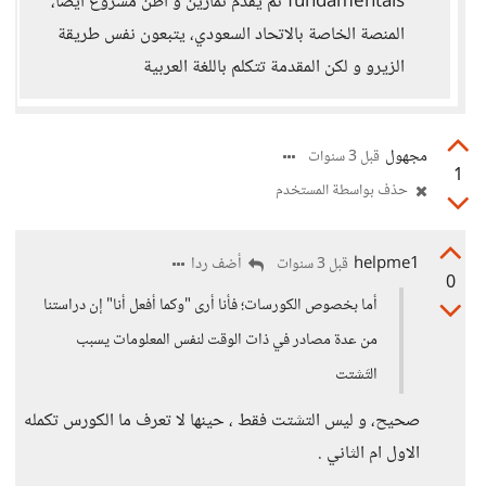
fundamentals ثم يقدم تمارين و أظن مشروع ايضا،
المنصة الخاصة بالاتحاد السعودي، يتبعون نفس طريقة
الزيرو و لكن المقدمة تتكلم باللغة العربية
مجهول
قبل 3 سنوات
1
حذف بواسطة المستخدم
helpme1
أضف ردا
قبل 3 سنوات
0
أما بخصوص الكورسات؛ فأنا أرى "وكما أفعل أنا" إن دراستنا
من عدة مصادر في ذات الوقت لنفس المعلومات يسبب
التَشتت
صحيح، و ليس التشتت فقط ، حينها لا تعرف ما الكورس تكمله
الاول ام الثاني .