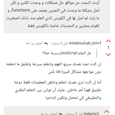
أردت البحث عن مواقع حل مشكلات و وجدت الكثير و لكن
لحل مشكلة ما وجدت في التمرين يعتمد على functions، و
ما زلت لم اصل لها في الكورس الذي اتعلم منه، لذلك اضطررت
للقيام بتمارين و التحديات خاصة بالكورس فقط
Abdelouhab_bmrf
أضف ردا
قبل 3 سنوات
1
هل التعلم JavaScript بسرعة خطأ؟
إن كنت تجد نفسك سريع الفهم وتتعلم بسرعة وتطبق ما تتعلمه
دون مواجهة مشاكل كثيرة فلا بأس.
أما إن كنت ترى نفسك تتعلم وتتلقن المعلومات فقط دونما
تطبيق فهذا أمر خاطئ، عليك أن توازن بين التعلم النظري
والتطبيقي كي تحصل وتكون إنتاجيا.
helpme1
أضف ردا
قبل 3 سنوات