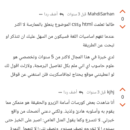
MahdiSarhan
أضف ردا
قبل 3 سنوات
0
طالما تعلمت html وcss الموضوع يتعلق بالممارسة لا اكثر
عندما تفهم اساسيات اللغة فسيكون من السهل عليك ان تتذكر او
تبحث عن الطريقة
لدي خبرة في هذا المجال لاكثر من 5 سنوات وتخصصي هو
علوم حاسوب اي اني ملم بكل تفاصيل البرمجة، ولازلت اقول لك
لو اعطيتني موقع يحتاج لجافاسكربت فلن استغني عن قوقل
kjhj
أضف ردا
قبل 3 سنوات
0
أنا شاهدت بعض كورسات أسامة الزيرو والحقيقة هو متمكن مما
يقوم به وأسلوبه هادئ ولذيذ. ولكني دعني أنصحك من واقع
خبرتي. لا تتسرع وكما يقول المثل العامي: اصبر على الخبز حتى
يستوي! لا تخرجه نصف مستوي ونصف نيًئ! لا تتعجل الثمرة