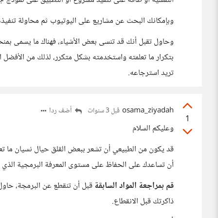
النفسية أو طاقة على تنفيذ مشروع أو التطبيق على نموذج ج
وبإمكانك البحث عن مشاريع على اليوتيوب ثم محاولة تنفيذها
وحاول تقبل أنك قد تنسى بعض الأشياء، فهناك ما يسمى بمنحنى
بتكرار ما تعلمته واستخدمته بشكل متكرر، لذلك من الأفضل 
تريد استرجاعه.
osama_ziyadah
أضف ردا
قبل 3 سنوات
1
وعليكم السلام
قد يكون من الطبيعي أن تشعر ببعض القلق حيال نسيان ما تعل
أن تساعدك على الحفاظ على مستوى المعرفة البرمجية الذي ا
قم بمراجعة المواد السابقة
قبل أن تنقطع عن البرمجة، حاول م
ذاكرتك قبل الانقطاع.