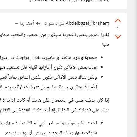
وتحسين مهاراتك في البرمجة بعد انقطاعك.
Abdelbaset_ibrahem
أضف ردا
قبل 3 سنوات
1
نظراً للمرور بنفس التجربة سيكون من الصعب والمتعب محاولة
منها
صعوبة وجود هاتف أو حاسوب خلال تواجدك في فترة 
هناك بعض الأماكن تكون أجازاتها قليلة فلن تستفيد منه
ولكن هناك بعض الأماكن تكون عكس السابق تماماً فس
الأجازة ستكون جيدة مما يجعل فترة الأجازة مفيده بال
إذا كان حظك سيئ في الحصول على هاتف أو كانت الأجازة قصي
يؤثر على قدراتك في البداية، إلا أنه يمكنك العودة إلى التعلم
الاحتفاظ بالموارد والمصادر التي تم الاستفادة منها: ي
شاركت فيها، وذلك للرجوع إليها في أي وقت تريده.