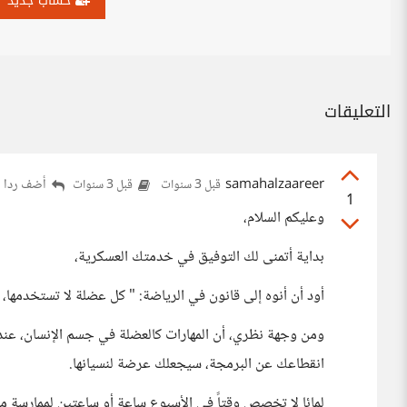
حساب جديد
التعليقات
samahalzaareer
أضف ردا
قبل 3 سنوات
قبل 3 سنوات
1
وعليكم السلام،
بداية أتمنى لك التوفيق في خدمتك العسكرية،
أود أن أنوه إلى قانون في الرياضة: " كل عضلة لا تستخدمها،
ومن وجهة نظري، أن المهارات كالعضلة في جسم الإنسان، عندم
انقطاعك عن البرمجة، سيجعلك عرضة لنسيانها.
لمائا لا تخصص وقتاً في الأسبوع ساعة أو ساعتين لممارسة مه