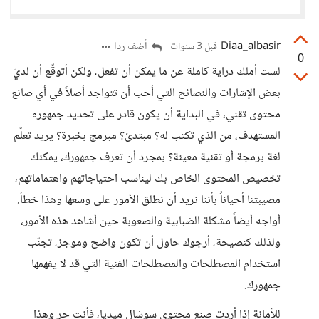
Diaa_albasir
أضف ردا
قبل 3 سنوات
0
لست أملك دراية كاملة عن ما يمكن أن تفعل، ولكن أتوقّع أن لديّ
بعض الإشارات والنصائح التي أحب أن تتواجد أصلاً في أي صانع
محتوى تقني، في البداية أن يكون قادر على تحديد جمهوره
المستهدف، من الذي تكتب له؟ مبتدئ؟ مبرمج بخبرة؟ يريد تعلّم
لغة برمجة أو تقنية معينة؟ بمجرد أن تعرف جمهورك، يمكنك
تخصيص المحتوى الخاص بك ليناسب احتياجاتهم واهتماماتهم،
مصيبتنا أحياناً بأننا نريد أن نطلق الأمور على وسعها وهذا خطأ.
أواجه أيضاً مشكلة الضبابية والصعوبة حين أشاهد هذه الأمور،
ولذلك كنصيحة، أرجوك حاول أن تكون واضح وموجز، تجنّب
استخدام المصطلحات والمصطلحات الفنية التي قد لا يفهمها
جمهورك.
للأمانة إذا أردت صنع محتوى سوشال ميديا، فأنت حر وهذا