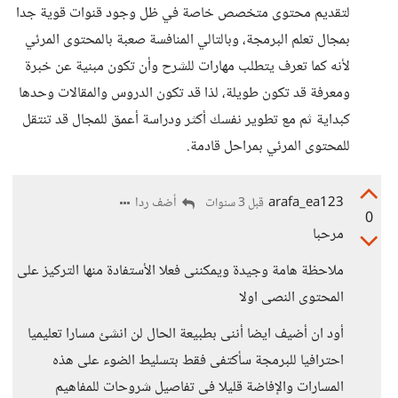
لتقديم محتوى متخصص خاصة في ظل وجود قنوات قوية جدا
بمجال تعلم البرمجة، وبالتالي المنافسة صعبة بالمحتوى المرئي
لأنه كما تعرف يتطلب مهارات للشرح وأن تكون مبنية عن خبرة
ومعرفة قد تكون طويلة، لذا قد تكون الدروس والمقالات وحدها
كبداية ثم مع تطوير نفسك أكثر ودراسة أعمق للمجال قد تنتقل
للمحتوى المرئي بمراحل قادمة.
arafa_ea123
أضف ردا
قبل 3 سنوات
0
مرحبا
ملاحظة هامة وجيدة ويمكننى فعلا الأستفادة منها التركيز على
المحتوى النصى اولا
أود ان أضيف ايضا أننى بطبيعة الحال لن انشئ مسارا تعليميا
احترافيا للبرمجة سأكتفى فقط بتسليط الضوء على هذه
المسارات والإفاضة قليلا فى تفاصيل شروحات للمفاهيم