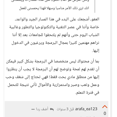
ولكن الغرض هو القاء الضوء على هذه المسارات ويسعدنى
انك ترى ذلك الأمر مناسبا وسهلا فهذا يحمسنى للعمل
العفو، أشجعك على البدء في هذا المسار الجيد والواعد،
خاصة وأننا في عصر التقنية والتكنولوجيا والتطور وغالبية
الشباب اليوم حتى وأنهم لم يلتحقوا للجامعات بعد إلا أننا
نراهم مهتمين كثيرا بمجال البرمجة ويرغبون في الدخول
إليها.
بما أن محتواك ليس متخصصا في البرمجة بشكل كبير فيمكن
أن تقدم لهم لمحة وتوضح لهم أن البرمجة لا يجب أن ينظروا
إليها من منطلق مادي بحت فقط! فهي تحتاج إلى شغف وحب
وعمل وتعب وصبر واستمرارية والأموال تأتي نتيجة للتحمل
في فترة التعلم.
arafa_ea123
أضف ردا
قبل 3 سنوات
0