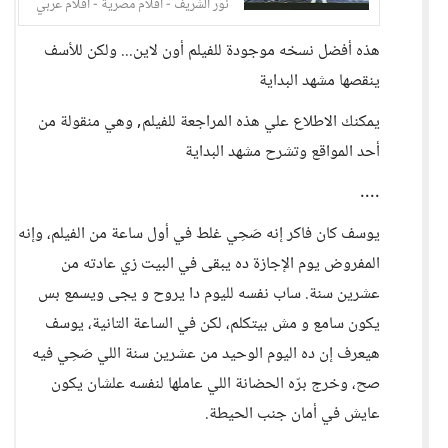
نور الشريف - افلام مصرية - افلام عربي
جودة HD
هذه أفضل نسخه موجودة للفيلم أون لاين... ولكن للأسف
ينقصها مشهد البداية
يمكنك الاطلاع علي هذه المراجعة للفيلم, وهي منقولة من
أحد المواقع وتشرح مشهد البداية
....
يوسف كان فاكر إنه صَحِي غلط في أول ساعة من الفيلم، وإنه
المفروض يوم الإجازة ده يبقى في البيت زي عادته من
عشرين سنة. ساب نفسه لليوم دا يروح و يجى ويسمع بس
يكون سامع و مش بيتكلم، لكن في الساعة التانية، يوسف
هيعرف إن ده اليوم الوحيد من عشرين سنة اللي صَحِي فيه
صح، وخرج برّه الحضانة اللي عاملها لنفسه علشان يكون
عايش في أمان جنب الحيطة.