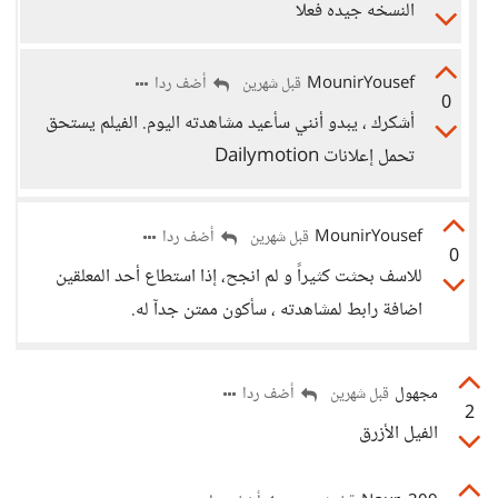
النسخه جيده فعلا
MounirYousef
أضف ردا
قبل شهرين
0
أشكرك ، يبدو أنني سأعيد مشاهدته اليوم. الفيلم يستحق
تحمل إعلانات Dailymotion
MounirYousef
أضف ردا
قبل شهرين
0
للاسف بحثت كثيراً و لم انجح، إذا استطاع أحد المعلقين
اضافة رابط لمشاهدته ، سأكون ممتن جدآ له.
مجهول
أضف ردا
قبل شهرين
2
الفيل الأزرق