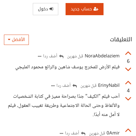
حساب جديد
دخول
التعليقات
الأفضل
NoraAbdelaziem
أضف ردا
قبل شهرين
6
فيلم الأرض للمخرج يوسف شاهين والرائع محمود المليجي
ErinyNabil
أضف ردا
قبل شهرين
4
أحب فيلم "الكيف" جدًا بصراحة مميز في كتابة الشخصيات
والألفاظ وحتى الحالة الاجتماعية وطريقة تغييب العقول، فيلم
لا أمل منه أبدًا.
0Amir
أضف ردا
قبل شهرين