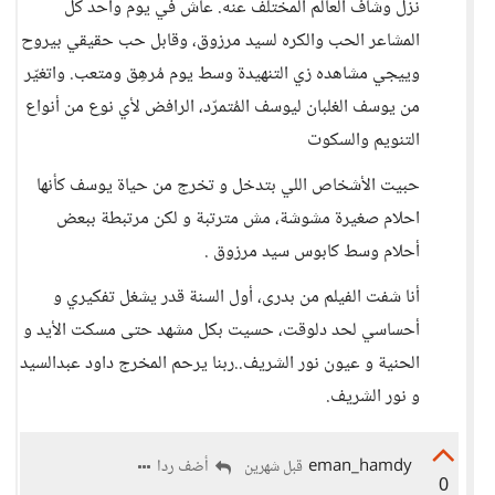
نزل وشاف العالم المختلف عنه. عاش في يوم واحد كل
المشاعر الحب والكره لسيد مرزوق، وقابل حب حقيقي بيروح
وييجي مشاهده زي التنهيدة وسط يوم مُرهِق ومتعب. واتغيّر
من يوسف الغلبان ليوسف المُتمرّد، الرافض لأي نوع من أنواع
التنويم والسكوت
حبيت الأشخاص اللي بتدخل و تخرج من حياة يوسف كأنها
احلام صغيرة مشوشة، مش مترتبة و لكن مرتبطة ببعض
أحلام وسط كابوس سيد مرزوق .
أنا شفت الفيلم من بدرى، أول السنة قدر يشغل تفكيري و
أحساسي لحد دلوقت، حسيت بكل مشهد حتى مسكت الأيد و
الحنية و عيون نور الشريف..ربنا يرحم المخرج داود عبدالسيد
و نور الشريف.
eman_hamdy
أضف ردا
قبل شهرين
0