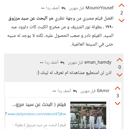
MounirYousef
أضف ردا
قبل شهرين
2
افضل فيلم مصري من وجهة نظري هو
البحث عن سيد مرزوق
١٩٩٠
، بطولة نور الشريف و من مخرج الكيت كات داوود عبد
السيد. الفيلم نادر و صعب الحصول عليه، لكنه لا يوجد له شبيه
حتى في السينما العالمية.
eman_hamdy
أضف ردا
قبل شهرين
0
اذن لن استطيع مشاهدته ام تعرف له لينك (:
0Amir
أضف ردا
قبل شهرين
3
فيلم ( البحث عن سيد مرزوق ) بطولة - نور الشريف - افلام مصرية - افلام عربي...
www.dailymotion.com/video/x97j8tw
فيلم ( البحث عن سيد مرزوق ) بطولة -