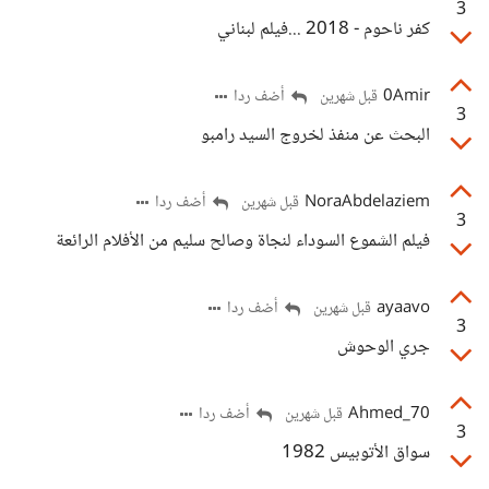
3
كفر ناحوم - 2018 ...فيلم لبناني
0Amir
أضف ردا
قبل شهرين
3
البحث عن منفذ لخروج السيد رامبو
NoraAbdelaziem
أضف ردا
قبل شهرين
3
فيلم الشموع السوداء لنجاة وصالح سليم من الأفلام الرائعة
ayaavo
أضف ردا
قبل شهرين
3
جري الوحوش
Ahmed_70
أضف ردا
قبل شهرين
3
سواق الأتوبيس 1982