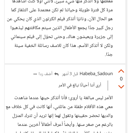
معظمها ولا أتذكر منها شيء سيئ، لأنني أولًا كنت أشاهدها
مرة كل فترة طويلة وحياتنا لم تكن معتمدة على التلفاز كما
هو الحال الآن، وثانيًا أتذكر فيلم الكرتون الذي كان يحكي عن
رجل كبير جدًا يجمع الأطفال الذين سيتم مكافئتهم ليذهبوا
إلى جزيرة ويعيشون هناك، وحتى تحوّل إلى فيلم سينمائي
ولكن لا أتذكر الأسم، هذا كان للاسف رسائلة الخفية سيئة
جدًا.
Habeba_Sadoun
أضف ردا
قبل 3 أشهر
0
أرى أننا أحيانًا نبالغ في الأمر
الأمر ليس مبالغة يا أروى؛ فأنا أتذكر حينها عندما شاهدت
معي هذه الأفلام طفلة من عائلتي، أنها كانت في كل خلاف مع
والديها تحضر حقيبتها وتقول لهما إنها تريد أن تترك المنزل
بالرغم من صغر سنها. وأيضاً أعرف أطفالاً آخرين عندما