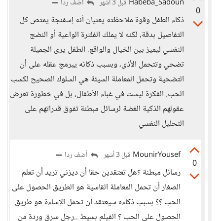
Habeba_Sadoun
أضف ردا
قبل 3 أشهر
0
ذكاء الطفل وقوة ملاحظته يعنيان أنه إسفنجة يمتص كل
التفاصيل بدقة، لكنه لا يملك الفلترة الواعية أو النضج
النفسي ليميز بين الخيال والواقع. الطفل يرى الجميلة
تضحي وتتحمل الأذى، وبسبب ذكائه يبرمج عقله على أن
التضحية وتحمل المعاملة السيئة هي السلوك الصحيح لكسب
الحب. الفكرة ليست في غباء الأطفال، بل في خطورة تعرض
عقولهم الذكية الغضة لرسائل مبطنة تفوق قدراتهم على
التحليل النفسي
MounirYousef
أضف ردا
قبل 3 أشهر
0
رسائل مبطنة ؟هل تعتقدين حقا أن ديزني تريد أن تعلم
الصغار أن تحمل المعاملة القاسية هو الطريق الحصول على
الحب ؟؟ بسبب ذكاءه سيعتقد أن تحمل الإساءة هو طريق
الحصول على الحب ؟ الفيلم بسيط ..رجل سرق وردة من