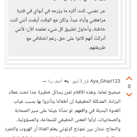
عن نفسي، كنت أكره ما يزرعه في أبواي في فترة
مراهقتي وأراه عبثاً، ولكن مع الوقت أيقنت أنني كنت
خاطئة، وأحاول تطبيق كل شيء تعلمته الآن؛ لأنني
أدركتُ أنهم كانوا على حق، رغم اختلافي مع
طريقتهم.
Aya_Ghazi123
أضف ردا
قبل 3 أشهر
0
صحيح تماما، وهذه الأفلام تمرر رسائل خطيرة جدا تحت غطاء
البراءة. المشكلة الحقيقية إن أطفالنا يتأثروا بها بسبب غياب
القدوة البديلة في واقعهم .لو نشأنا جيلنا على سير الصحابة
والصحابيات، لرأوا المعنى الحقيقي للشجاعة، والمسؤولية،
والنجاح. شتان بين نموذج كرتوني يعلم الفتاة أن الهروب والتمرد