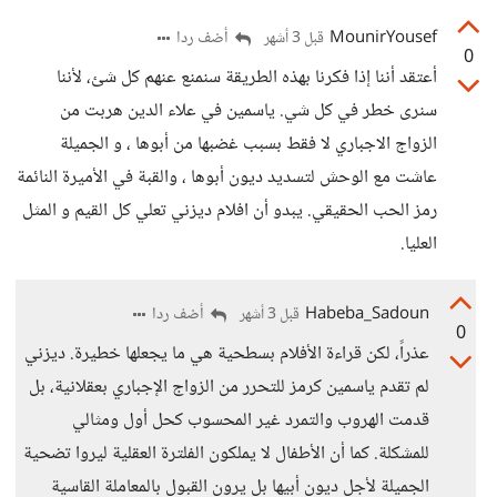
MounirYousef
أضف ردا
قبل 3 أشهر
0
أعتقد أننا إذا فكرنا بهذه الطريقة سنمنع عنهم كل شئ، لأننا
سنرى خطر في كل شي. ياسمين في علاء الدين هربت من
الزواج الاجباري لا فقط بسبب غضبها من أبوها ، و الجميلة
عاشت مع الوحش لتسديد ديون أبوها ، والقبة في الأميرة النائمة
رمز الحب الحقيقي. يبدو أن افلام ديزني تعلي كل القيم و المثل
العليا.
Habeba_Sadoun
أضف ردا
قبل 3 أشهر
0
عذراً، لكن قراءة الأفلام بسطحية هي ما يجعلها خطيرة. ديزني
لم تقدم ياسمين كرمز للتحرر من الزواج الإجباري بعقلانية، بل
قدمت الهروب والتمرد غير المحسوب كحل أول ومثالي
للمشكلة. كما أن الأطفال لا يملكون الفلترة العقلية ليروا تضحية
الجميلة لأجل ديون أبيها بل يرون القبول بالمعاملة القاسية