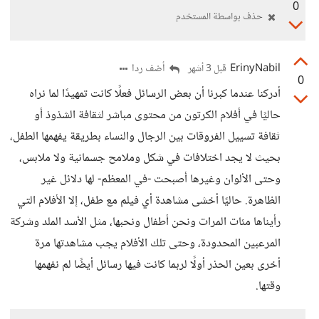
0
حذف بواسطة المستخدم
ErinyNabil
أضف ردا
قبل 3 أشهر
0
أدركنا عندما كبرنا أن بعض الرسائل فعلًا كانت تمهيدًا لما نراه
حاليًا في أفلام الكرتون من محتوى مباشر لثقافة الشذوذ أو
ثقافة تسييل الفروقات بين الرجال والنساء بطريقة يفهمها الطفل،
بحيث لا يجد اختلافات في شكل وملامح جسمانية ولا ملابس،
وحتى الألوان وغيرها أصبحت -في المعظم- لها دلائل غير
الظاهرة. حاليًا أخشى مشاهدة أي فيلم مع طفل، إلا الأفلام التي
رأيناها مئات المرات ونحن أطفال ونحبها، مثل الأسد الملد وشركة
المرعبين المحدودة، وحتى تلك الأفلام يجب مشاهدتها مرة
أخرى بعين الحذر أولًا لربما كانت فيها رسائل أيضًا لم نفهمها
وقتها.