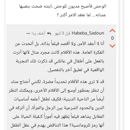
الوحش فأصبح مديون للوحش ،ابنته ضحت بنفسها
عشانه... لما نعقد الامر أكثر ؟
Habeba_Sadoun
أضف ردا
قبل 3 أشهر
0
أنا لا أعقد الأمر، ولا أقصد فيلماً بذاته، بل أتحدث عن
الفكرة العامة. هذه الأفلام كانت مجرد مثال لأنها أثرت
بالفعل على أطفال في عائلتي قد ذكرت تلك التجربة
الواقعية في تعليق آخر بالتفصيل.
قد لا ترى هذه الأفلام تحديداً مضرة، لكنني أحتاج منك
أن تنظر بمنظور أوسع إلى الأفلام الأخرى، ويمكنك النظر
أيضاً من الناحية الدينية؛ فكيف لطفل أعلمه أساسيات
الدين والحدود الشرعية بين الرجل والمرأة، أن أتركه في
المقابل يشاهد فيلماً يُظهر فيه أموراً كـقبلة الحياة على
أنها رمز للرومانسية؟ هذا التناقض يهدم في عقل الطفل