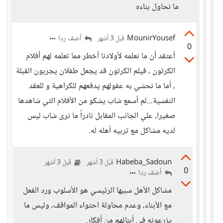
ما نحاول بناءه
MounirYousef
أضف ردا
قبل 3 أشهر
0
أعتقد أن ما نعلمه لأولادنا أخطر مما تعلمه لهم أفلام
الكرتون ، فيلم الكرتون قد يجعل طفلان يجربون القبلة
، أما ما نحشي به عقولهم يدفعهم للكراهية و للعقد
النفسية...لم أسمع شاب يشكو من الأفلام التي شاهدها
صغيرا، علي الجانب المقابل نادراً ما نرى شاب ليس
لديه مشاكل مع تربيه أهله له.
Habeba_Sadoun
قبل 3 أشهر
قبل 3 أشهر
0
أضف ردا
مشاكل الأهل سببها الرئيسي هو الأسلوب ورد الفعل
مع الأبناء، وعدم محاولة احتواء المواقف، وليس ما
يزرعونه في أبنائهم من أفكار.