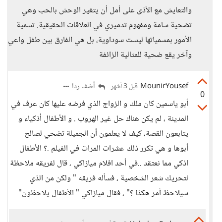
والتعايش مع الأذى على أمل أن يتغير الوحش بالحب وهي
تضحية سامة ومفهوم تدميري في العلاقات الحقيقية. تسمية
الأمور بمسمياتها ليست سوداوية، بل هي الفارق بين طفل واعي
وآخر يقع ضحية للمثالية الزائفة
MounirYousef
أضف ردا
قبل 3 أشهر
0
أبو ياسمين كان ملك و الزواج الذي فرضه عليها كان عرف في
المدينة ، لم يكن هناك حل غير الهروب . و الأطفال أذكياء و
يتابعون القصة، كيف لا يعلمون أن الجميلة تضحي لصالح
أبوها و هي تكرر ذلك عشرات المرات في الفيلم .؟ الأطفال
اذكي مما نعتقد ..في أحد افلام ميازاكي ، قال لفريقه ملاحظة
لتحريك شعر الشخصية ، فسأله فريقه " ولكن من الذي
سيلاحظ أمر هكذا ؟" ، فقال ميازاكي " الأطفال يلاحظون"