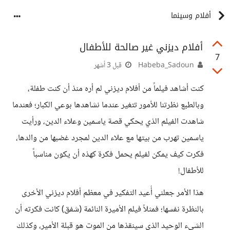
أفلام وسينما
أفلام ديزني غير صالحة للأطفال
7
Habeba_Sadoun
قبل 3 أشهر
كنت أشاهد فيلماً من أفلام ديزني لم أره منذ أن كنت طفلة،
وبالطبع نظرتنا للأمور تتغير عندما نشاهدها بوعي الكبار؛ فعندما
شاهدت الفيلم الذي يحكي قصة ياسمين وعلاء الدين، ورأيت
ياسمين تهرب من بيتها مع علاء الدين لمجرد غضبها من والدها،
فكرت كيف يمكن لفيلم يحمل فكرة كهذه أن يكون مناسباً
للأطفال!
هذا الأمر جعلني أُعيد التفكير في معظم أفلام ديزني الأخرى
بالنظرة نفسها؛ فمثلاً فيلم الأميرة النائمة (شفق) كانت فكرته أن
الشيء الوحيد الذي سينقذها من الموت هو قبلة الأمير، وكذلك