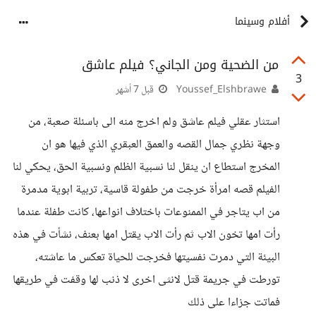
أفلام وسينما
من الضحية ومن الجاني؟ فيلم عاشق
3
Youssef_Elshbrawe
قبل 7 أشهر
استثار عقلي فيلم عاشق ولم اخرج منه الى باسئلة صعبة، من
وجهة نظري جمال القصه والعمق العبقري الذي فيها هو ان
المخرج استطاع ان ينقل لنا نسبية الظلم ونسبية الحق، يحكي لنا
الفيلم قصه امرأة خرجت من طفولة قاسية، تربية ابوية مدمرة
من اب يتاجر في الممنوعات باختلاف انواعها، كانت طفلة عندما
رأت امها تخون الاب ثم رأت الاب يقتل امها بعنف، نشأت في هذه
البيئة التي دمرت نفسيتها فخرجت للحياة تعكس ما عاشته،
تورطت في جريمة قتل لانثى اخرى لا ذنب لها وقفت في طريقها
فماتت جزاءا على ذلك