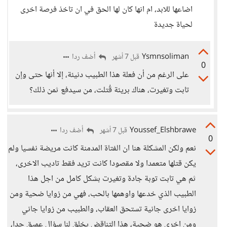
اضاعها للابد، ام انها كان لها الحق في ان تاخذ فرصة اخرى
لحياة جديدة
Ysmnsoliman
أضف ردا
قبل 7 أشهر
0
على الرغم من أن فعلة هذا الطبيب دنيئة، إلا أنها حتى وإن
تابت وتغيرت، هناك بريئة قُتلت، من سيدفع ثمن ذلك؟
Youssef_Elshbrawe
أضف ردا
قبل 7 أشهر
0
نعم ولكن المشكلة هنا ان الفتاة المدمنة كانت مريضة نفسيا ولم
يكن قتلها متعمدا ولا مقصودا كانت تريد فقط تاديب الاخرى،
ثم هي تابت توبة جادة وتغيرت بشكل كامل من اجل هذا
الطبيب الذي خدعها واوهمها بالحب، فهي من زوايا ضحية ومن
زوايا اخرى جانية تستحق العقاب، والطبيب من زوايا جاني
ومن اخرى هو ضحية، هذا التناقض يخلق لنا سؤال عميق جدا،