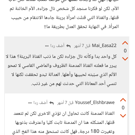
الأم، لكن لو فكرنا سنجد كل شخص نال جزاءه، الأم الخائنة تم
قتلها، والفتاة التي قتلت امرأة بريئة جاءها الانتقام من حبيب
المرأة. في النهاية تحقق العدل بطريقة ما!!
Mai_Easa22
أضف ردا
قبل 7 أشهر
0
كل واحد بدا وكأنه نال جزاءه لكن ما ذنب الفتاة البريئة؟ هذا لا
يبرر ما فعلته الفتاة المدمنة الظروف والماضي القاسي لا تمحو
الألم الذي سبّبته لحبيبها وأهلها. العدالة تبدو تحققت لكنها لا
تنسي أحد المعاناة التي حدثت لهم من غير ذنب.
Youssef_Elshbrawe
أضف ردا
قبل 7 أشهر
0
الفتاة المدمنة كانت تحاول ان تؤذي الاخرى لكن لم تتعمد
قتلها، المشكله هنا ان المدمنة تابت كليا واعترفت بذنوبها
وتغيرت 180 درجة، فهل كانت تستحق منه هذا الفخ الذي