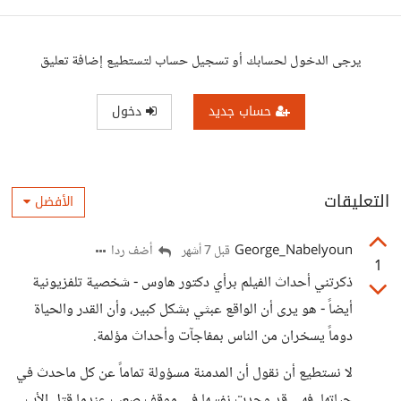
يرجى الدخول لحسابك أو تسجيل حساب لتستطيع إضافة تعليق
حساب جديد
دخول
التعليقات
الأفضل
George_Nabelyoun
أضف ردا
قبل 7 أشهر
1
ذكرتني أحداث الفيلم برأي دكتور هاوس - شخصية تلفزيونية
أيضاً - هو يرى أن الواقع عبثي بشكل كبير، وأن القدر والحياة
دوماً يسخران من الناس بمفاجآت وأحداث مؤلمة.
لا نستطيع أن نقول أن المدمنة مسؤولة تماماً عن كل ماحدث في
حياتها، فهي قد وجدت نفسها في موقف صعب عندما قتل الأب