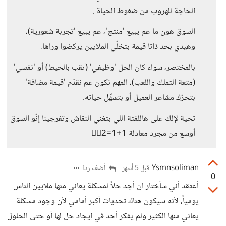
الحاجة للهروب من ضغوط الحياة .
السوق هون ما عم يبيع 'منتج'، عم يبيع 'تجربة شعورية)،
وهيدي بحد ذاتا قيمة بتخلّي الملايين يركضوا وراها.
بالمختصر، سواء كان الحل 'وظيفي' (ثقب بالحيط) أو 'نفسي'
(متعة التملك واللعب)، المهم نكون عم نقدّم 'قيمة مضافة'
بتحرّك مشاعر العميل أو بتسهّل حياته.
​تحية لإلك على هاللفتة اللي بتغني النقاش وتفرجينا إنّو السوق
أوسع من مجرد معادلة 1+1=2👍🏻
Ysmnsoliman
أضف ردا
قبل 5 أشهر
0
أعتقد أني سأختار ان أجد حلاً لمشكلة يعاني منها ملايين الناس
يومياً، لأنه سيكون هناك تحديات أكبر أمامي لأن وجود مشكلة
يعاني منها الكثير ولم يفكر أحد في إيجاد حل لها أو حتى الحلول