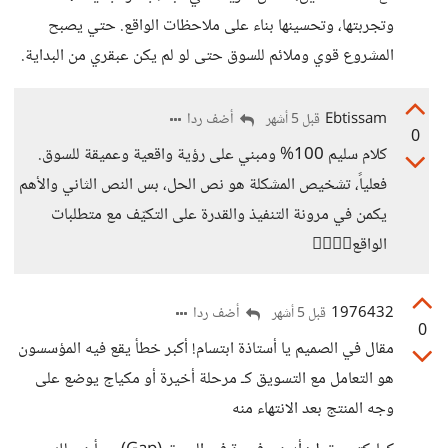
وتجربتها، وتحسينها بناء على ملاحظات الواقع. حتي يصبح
المشروع قوي وملائم للسوق حتى لو لم يكن عبقري من البداية.
Ebtissam
أضف ردا
قبل 5 أشهر
0
كلام سليم 100% ومبني على رؤية واقعية وعميقة للسوق.
فعلياً، تشخيص المشكلة هو نص الحل، بس النص الثاني والأهم
يكمن في مرونة التنفيذ والقدرة على التكيّف مع متطلبات
الواقع👍🏻👍🏻
1976432
أضف ردا
قبل 5 أشهر
0
مقال في الصميم يا أستاذة ابتسام! أكبر خطأ يقع فيه المؤسسون
هو التعامل مع التسويق كـ مرحلة أخيرة أو مكياج يوضع على
وجه المنتج بعد الانتهاء منه