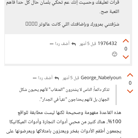
قرأت تعليقك وحسيت إنك عم تحكي بلسان حال كل حدا فاهم
اللعبة صح.
شرّفتني بمرورك وبإضافتك اللي كانت عالوتر 👍🏻👍🏻
1976432
أضف ردا
قبل 5 أشهر
0
🙂
George_Nabelyoun
أضف ردا
قبل 5 أشهر
0
​تذكر دائماً: الناس لا يشترون "المثقاب" لأنهم يحبون شكل
الجهاز، بل لأنهم يحتاجون "ثقباً في الجدار".
هذه القاعدة مفهومة وصحيحة لكنها ليست مطابقة للواقع
100%، هناك كثير من محبي أدوات النجارة وأدوات الميكانيكا
يجمعون أطقم الأدوات بفخر ويعتزون بامتلاكها ويعرضونها على