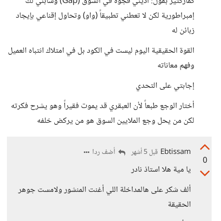
كماركتير بقول: أديني فجوة في السوق (Gap) وسأبني لك
إمبراطورية لكن لا تعطني تطبيقاً (واو) وتحاول إقناعي بإيجاد
زبائن له
القوة الحقيقية اليوم ليست في الكود بل في امتلاك انتباه العميل
وفهم معاناته
إجابتي على التحدي
أختار الوجع طبعاً لأن العبقري قد يموت فقيراً وهو يشرح فكرته
لكن من يحل وجع الملايين السوق هو من يركض خلفه
Ebtissam
أضف ردا
قبل 5 أشهر
0
يا مية هلا استاذ نادر
ألف شكر على هالمداخلة اللي أغنت المنشور ولامست جوهر
الحقيقة