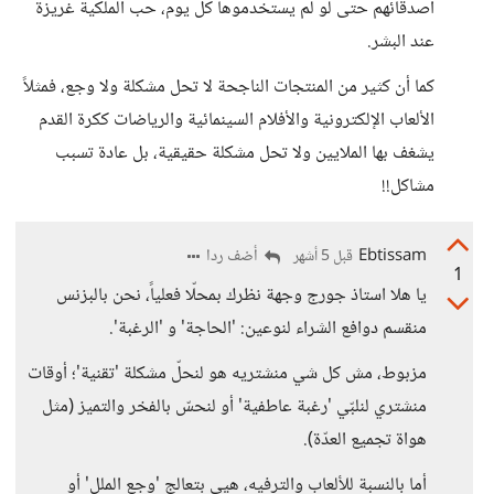
أصدقائهم حتى لو لم يستخدموها كل يوم، حب الملكية غريزة
عند البشر.
كما أن كثير من المنتجات الناجحة لا تحل مشكلة ولا وجع، فمثلاً
الألعاب الإلكترونية والأفلام السينمائية والرياضات ككرة القدم
يشغف بها الملايين ولا تحل مشكلة حقيقية، بل عادة تسبب
مشاكل!!
Ebtissam
أضف ردا
قبل 5 أشهر
1
يا هلا استاذ جورج وجهة نظرك بمحلّا فعلياً، نحن بالبزنس
منقسم دوافع الشراء لنوعين: 'الحاجة' و 'الرغبة'.
​مزبوط، مش كل شي منشتريه هو لنحلّ مشكلة 'تقنية'؛ أوقات
منشتري لنلبّي 'رغبة عاطفية' أو لنحسّ بالفخر والتميز (مثل
هواة تجميع العدّة).
أما بالنسبة للألعاب والترفيه، هيي بتعالج 'وجع الملل' أو