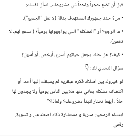
​قبل أن تضع حجراً واحداً في مشروعك.. اسأل نفسك:
• ​من؟ حدد جمهورك المستهدف بدقة (لا تقل "الجميع").
• ​ما الوجع؟ أو "المشكلة" التي يواجهونها يومياً؟ (استمع لهم، لا
تخمن).
• ​كيف؟ هل حلك يجعل حياتهم أسرع، أرخص، أو أسهل؟
​سؤال التحدي لك: 👇
لو خيروك بين امتلاك فكرة عبقرية لم يسبقك إليها أحد، أو
اكتشاف مشكلة يعاني منها ملايين الناس يومياً ولا يجدون لها
حلاً.. أيهما تختار لتبدأ مشروعك؟ ولماذا؟"
ابتسام الرمحين مدربة و مستشارة ذكاء اصطناعي و تسويق
رقمي