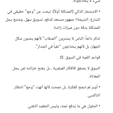
شيء لا يحتاجونه.
• ​الاستثمار الذكي (المشكلة أولاً): تبحث عن "وجع" حقيقي في
الشارع. النتيجة؟ جمهور مستعد للدفع، تسويق سهل، ومنتج يحل
المشكلة بدقة دون ميزات زائدة.
​تذكر دائماً: الناس لا يشترون "المثقاب" لأنهم يحبون شكل
الجهاز، بل لأنهم يحتاجون "ثقباً في الجدار".
​قواعد اللعبة في السوق: ⚖️
​السوق لا يصفق للأفكار العبقرية ، بل يفتح خزائنه لمن يحل
المعاناة.
• ​أوبر لم تنجح كفكرة، بل نجحت لأنها أنهت "وجع" انتظار
التاكسي.
• ​الحلول هي ما يُدفع ثمنه، وليس التعقيد التقني.