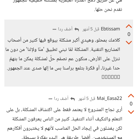
هي عن طريق دمج الفكرة العبقرية بمشكلة حقيقية للجمهور
نقدم نحن حلها.
Ebtissam
أضف ردا
قبل 5 أشهر
0
كلامك بمحلو، وهيدي أكبر مشكلة بيوقع فيها كتير من أصحاب
المشاريع التقنية. المشكلة لمّا نبني تطبيق 'منّا ولإلنا' من دون ما
ننزل على الأرض، منكون عم نصمّم حلّ لمشكلة يمكن ما بتهمّ
حدا غيرنا، أو فكرة بتلمع براسنا بس ما إلها صدى عند الجمهور.
👍🏻👍🏻👍🏻
Mai_Easa22
أضف ردا
قبل 5 أشهر
0
أرى نجاح المشروع لا يعتمد فقط على اكتشاف المشكلة، بل على
التعلم والتكيف أثناء التنفيذ. كثير من الناس يعرفون المشكلة
لكن يفشلون في إيجاد الحل المناسب لأنهم لا يختبرون أفكارهم
مع المستخدمين. أفضل طريقة هي البدء بفكرة بسيطة،