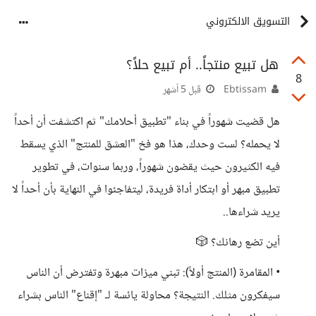
التسويق الالكتروني
هل تبيع منتجاً.. أم تبيع حلاً؟
8
Ebtissam
قبل 5 أشهر
هل قضيت شهوراً في بناء "تطبيق أحلامك" ثم اكتشفت أن أحداً
لا يحمله؟ لست وحدك، هذا هو فخ "العشق للمنتج" الذي يسقط
فيه الكثيرون حيث يقضون شهوراً، وربما سنوات، في تطوير
تطبيق مبهر أو ابتكار أداة فريدة، ليتفاجئوا في النهاية بأن أحداً لا
يريد شراءها..
​أين تضع رهانك؟ 🎲
• ​المقامرة (المنتج أولاً): تبني ميزات مبهرة وتفترض أن الناس
سيفكرون مثلك. النتيجة؟ محاولة يائسة لـ "إقناع" الناس بشراء