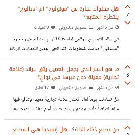
تطبيق مبهر أو ابتكار أداة فريدة، ليتفاجئوا في النهاية بأن أحداً لا
هل محتواك عبارة عن "مونولوج" أم "ديالوج"
7
ينتظره المتابع؟
يريد شراءها.. ​أين تضع رهانك؟ 🎲 • ​المقامرة (المنتج أولاً): تبني
ميزات مبهرة وتفترض أن الناس سيفكرون مثلك. النتيجة؟
قبل 5 أشهر
التسويق الالكتروني
9 تعليقات
محاولة يائسة لـ "إقناع" الناس بشراء شيء لا يحتاجونه. • ​
في عالم التسويق الرقمي لعام 2026، لم يعد الجمهور مجرد
الاستثمار الذكي (المشكلة أولاً): تبحث عن "وجع" حقيقي
"مستقبل" صامت للمعلومات. لقد انتهى عصر الخطابات الرنانة
التي تُلقى من طرف واحد فوق منصة عالية. اليوم، المحتوى الذي
ينجح هو الذي يفتح باباً للمناقشة، والمحتوى الذي يفشل هو
ما هو السر الذي يجعل العميل يثق ببراند (علامة
8
تجارية) معينة دون غيرها في ثوانٍ؟
الذي يكتفي بـ "الإلقاء". فهل أنت تتحدث إلى جمهورك، أم
تتحدث معهم؟ 1. فخ "المونولوج": صدى صوتك لا يبني ثقة
قبل 5 أشهر
التسويق الالكتروني
17 تعليق
المونولوج في التسويق هو أن تركز العلامة التجارية على نفسها
هل تساءلت يوماً لماذا تختار علامة تجارية معينة وتدفع فيها
فقط: "نحن الأفضل"، "منتجنا يتميز بـ كذا"، "اشتري الآن". -
مبلغاً إضافياً وأنت مطمئن، بينما تتردد أمام منافس يقدم سعراً
النتيجة:
أقل؟ السر لا يكمن في "اللوجو" الجذاب أو الألوان المتناسقة
فقط، بل يكمن في مفهوم تسويقي جوهري يُعرف بـ RTB أو
من يصنع ذكاء الآلة؟.. هل إنفيديا هي المصنع