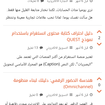
قبل 6 أشهر
التجارة الالكترونية
8 تعليقات
ويملكون رسالة واحدة واضحة. بمجرد إتقان هذا "المربع الأول"،
يبدأ التوسع الحقيقي. 2. الفعل أهم من مجرد لفت الانتباه
نرى يوميا مئات الحسابات، لكننا نختار متابعة القليل منها فقط.
الوصول لآلاف المشاهدات سهل، لكن
هل سألت نفسك يوما: لماذا نحب علامات تجارية معينة وننتظر
منشوراتها بشغف؟ السر يكمن في التحول من "مجرد بائع" إلى
"صانع قيمة". إليك 7 خطوات بسيطة لبناء براند يعلق في القلوب
دليل احتراف كتابة محتوى انستغرام باستخدام
2
نموذج QUEST
قبل العقول: 1-هل تعرف "لماذا" أنت هنا؟ قبل اختيار الألوان
والخطوط، اسأل نفسك: ما هو الهدف الأسمى لعلامتك؟ هل هي
قبل 6 أشهر
التسويق الالكتروني
13 تعليق
لحل مشكلة؟ أم للإلهام؟ أم للترفيه؟ سؤال لك: لو كان لبراندك
تعتبر منصة انستغرام من أكثر المنصات التي تعتمد على
"شخصية إنسان"، كيف ستصفه بكلمة واحدة؟ (مرح، جاد،
"البصريات"، لكن النص (Caption) هو المحرك الأساسي لتحويل
المشاهد من "مجرد معجب" إلى "مشترٍ حقيقي". نموذج
QUEST هو السلاح السري لكتابة محتوى بيعي ناعم وقوي في
هندسة الحضور الرقمي: دليلك لبناء منظومة
0
(Omnichannel)
نفس الوقت. نموذج QUEST هو اختصار لخمس مراحل أساسية
تأخذ القارئ في رحلة من الغربة عن منتجك إلى الاقتناع التام به.
قبل 6 أشهر
التسويق الالكتروني
0 تعليق
إليك تفصيل كل مرحلة مع أمثلة عملية: 1. التأهيل (Qualify)
في العصر الرقمي لم يعد التواجد على الإنترنت مجرد رفاهية أو