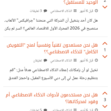
2
الوحيد للمستقبل؟
Reason To Believe؛ وهو "السبب الحقيقي الذي يدفع
العميل لتصديق وعودك فعلاً". وبدون هذا السبب، تصبح رسالتك
قبل 6 أشهر
الذكاء الاصطناعي
3 تعليقات
مجرد ضجيج في سوق مزدحم. لبناء هذه الثقة الفورية، يجب أن
هل كان أحد يتخيل أن الشركة التي منحتنا "جرافيكس" الألعاب،
يرتكز مشروعك على أربعة أعمدة أساسية: 1. الهوية المؤسسية
ستصبح في 2026 المحرك الأول للاقتصاد العالمي؟ السر لم يكن
(من أنت؟)
يوماً في مجرد "قطع سيليكون"، بل في عقل جنسن هوانغ(. هو
المؤسس المشارك والرئيس التنفيذي لشركة Nvidia. يُعتبر اليوم
هل نحن مستعدون تقنياً ونفسياً لمنح "التفويض
1
الكامل" للذكاء الاصطناعي؟؟
أحد أكثر الشخصيات نفوذاً في عالم التكنولوجيا، وغالباً ما
يُوصف بأنه "الرؤيوي" الذي تنبأ بعصر الذكاء الاصطناعي قبل
قبل 6 أشهر
الذكاء الاصطناعي
تعليقان
الجميع)الرجل الذي لم يبع لنا أجهزة، بل باع لنا "المستقبل" قبل
تخيل لو أن بإمكانك إعطاء الذكاء الاصطناعي هدفاً مثل: "قم
أن ندرك حاجتنا إليه. الرهان الذي غيّر التاريخ في عام 2006،
بتنظيم رحلة عمل لي إلى دبي الأسبوع المقبل، واحجز الفندق
وبينما
الأنسب لميزانيتي، ونسق المواعيد مع العملاء"، ثم تذهب لتناول
قهوتك وتعود لتجد كل شيء قد نُفذ بالفعل. هذا ليس مجرد
هل نحن مستخدمون لأدوات الذكاء الاصطناعي أم
3
وقود لمحركاتها؟
"شات" (Chat)؛ هذا هو Agentic AI (الذكاء الاصطناعي
الوكيل)، الثورة التي تجتاح عام 2026 وتعد بتغيير مفهومنا عن
قبل 6 أشهر
الذكاء الاصطناعي
5 تعليقات