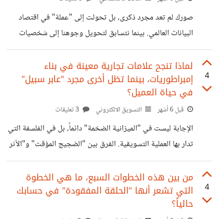
الإنتاجية للأبد. ما هو الـ Agentic AI وكيف يختلف عما نعرفه؟
صورك لم تعد مجرد ذكرى، بل تحولت إلى "عملة" في اقتصاد
بينما كان الذكاء الاصطناعي التوليدي (مثل ChatGPT) في
البيانات العالمي. بينما نتسابق لتحويل وجوهنا إلى شخصيات
بداياته "تفاعلياً" ينتظر
كرتونية عبر فلاتر الذكاء الاصطناعي، يبرز السؤال الأهم: ما الثمن
الحقيقي لضغط زر الـ Upload؟ هل فكرت يوماً أين تذهب
لماذا تنجح علامات تجارية معينة في بناء
4
إمبراطوريات، بينما تظل أخرى مجرد "عابر سبيل"
ملامح وجهك بعد حذف التطبيق؟ وهل 'موافقتك' السريعة هي
في حياة العميل؟
قرار واعٍ أم مجرد عقد إذعان رقمي يمنح الشركات مفاتيح
قبل 6 أشهر
التسويق الالكتروني
3 تعليقات
هويتك للأبد؟ ⚠️ الفخ الخفي خلف "الترند" شركات التقنية لا
تقدم هذه الأدوات مجاناً للرفاهية، بل لتحقيق أهداف
الإجابة ليست في "الميزانية الضخمة" دائماً، بل في الفلسفة التي
استراتيجية: - التدريب الخوارزمي:
تدار بها العملية التسويقية. الفرق بين "الضجيج المؤقت" و"الأثر
الباقي" يتلخص في 6 تحولات استراتيجية، فبأي منها تبدأ أنت؟
1. الإمبراطوريات تبدأ بـ "التركيز الشديد" بينما يحاول "عابرو
من بين هذه الخطوات السبع، ما هي الخطوة
4
التي تشعر أنها "الحلقة المفقودة" في حسابك
السبيل" بيع كل شيء لكل الناس، تبدأ العلامات العظيمة صغيرة
حالياً؟
ومحددة. يركزون على جمهور واحد، يحلون مشكلة واحدة،