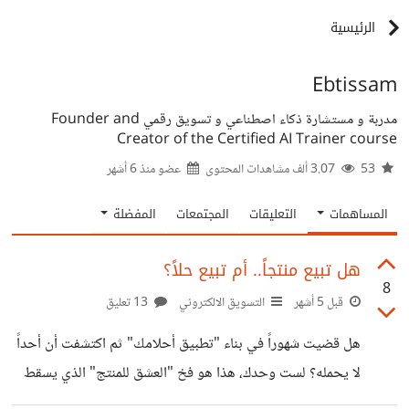
الرئيسية
Ebtissam
مدربة و مستشارة ذكاء اصطناعي و تسويق رقمي Founder and
Creator of the Certified AI Trainer course
53
3.07 ألف مشاهدات المحتوى
عضو منذ
6 أشهر
المساهمات
التعليقات
المجتمعات
المفضلة
هل تبيع منتجاً.. أم تبيع حلاً؟
8
قبل 5 أشهر
التسويق الالكتروني
13 تعليق
هل قضيت شهوراً في بناء "تطبيق أحلامك" ثم اكتشفت أن أحداً
لا يحمله؟ لست وحدك، هذا هو فخ "العشق للمنتج" الذي يسقط
فيه الكثيرون حيث يقضون شهوراً، وربما سنوات، في تطوير