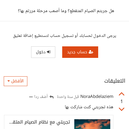
هل جربتم الصيام المتقطع؟ وما أصعب مرحلة مررتم بها؟
يرجى الدخول لحسابك أو تسجيل حساب لتستطيع إضافة تعليق
حساب جديد
دخول
التعليقات
الأفضل
NoraAbdelaziem
أضف ردا
قبل سنة واحدة
1
هذه تجربتي كنت شاركت بها
تجربتي مع نظام الصيام المتقطع - حسوب I/O