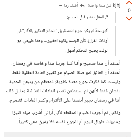
kjhj
أضف ردا
قبل سنة واحدة
0
3. العقل يتغير قبل الجسم:
أكبر تحدٍّ لم يكن جوع المعدة، بل “إلحاح التفكير بالأكل” في
أوقات الفراغ. كأن الجسم يقاوم التغيير… وهذا طبيعي. مع
الوقت يصبح التحكم أسهل.
أعتقد أن هذا صحيح وأننا كلنا جربنا هذا وخاصة في رمضان.
أعتقد أن العائق لمواصلة الصيام هو تغيير العادة العقلية فقط
وليست كما ذكرت جوع معدة خاوية؛ فمعظم من يتبعن الحمية
يفشلن فقط لأنهن لم يستطعن تغيير العادات الغذائية ودليل ذلك
أننا في رمضان نجبر أنفسنا على الألتزام وكسر العادات فنصوم.
ولكني لم أجرب الضيام المتقطع لأني أراني أشرب مياه كثيرًا
ومنبهات طوال اليوم أم الجوع نفسه فلا يفرق معي كثيراً.