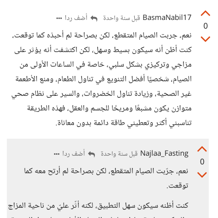
BasmaNabil17
أضف ردا
قبل سنة واحدة
0
نعم، جربت الصيام المتقطع، لكن بصراحة لم أحبذه كما توقعت،
كنت أظن أنه سيكون بسيط وسهل، لكن اكتشفت أنه يؤثر على
مزاجي وتركيزي بشكل سلبي، خاصة في الساعات الأولى من
الصيام، شخصيًا أفضل التنويع في تناول الطعام، ومنع الأطعمة
غير الصحية، وزيادة تناول الخضروات، والسير على نظام صحي
متوازن يكون مشبعًا ومريحًا للجسم والعقل، فهذه الطريقة
تناسبني أكثر وتعطيني طاقة دائمة بدون معاناة.
Najlaa_Fasting
أضف ردا
قبل سنة واحدة
0
نعم، جرّبت الصيام المتقطع، لكن بصراحة لم أرتح معه كما
توقعت.
كنت أظنه سيكون سهل التطبيق، لكنه أثّر عليّ من ناحية المزاج