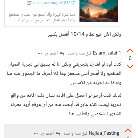
io.hsoub.com/go/121247
منذ فترة كبيرة وأنا أسمع عن الصيام المتقطع
وكيف هو فعال للتخلص من الوزن الزائد
والدهون
ولكن الآن أتبع نظام 10/14 أفضل بكثير
Eslam_salah1
أضف ردا
قبل سنة واحدة
0
كنت أود لو اشارك بتجربتي ولكن أنا لم يسبق لي تجربة الصيام
المتقطع ولا أشعر أنني متحفز لهذا فلا أعرف ما الجدوى منه هنا
ولماذا قد اجربه من الأساس.
لذلك كنت أرجو لو أحصل على إفادة بشأن ذلك إفادة من واقع
تجربة ليست كلام عابر قد أبحث عنه من أي موقع أريد معرفة
الشعور الشخصي والتأثير هنا
Najlaa_Fasting
أضف ردا
قبل سنة واحدة